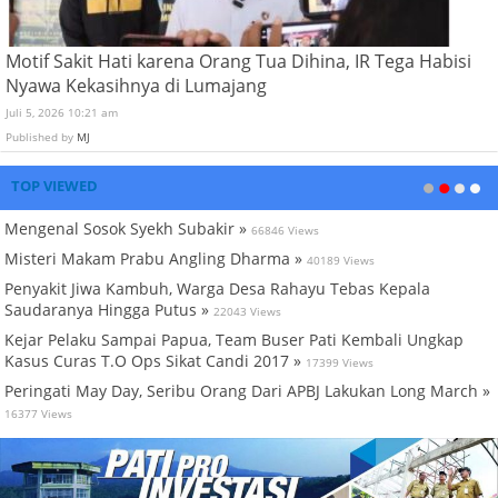
Motif Sakit Hati karena Orang Tua Dihina, IR Tega Habisi
Nyawa Kekasihnya di Lumajang
Juli 5, 2026 10:21 am
Published by
MJ
TOP VIEWED
Mengenal Sosok Syekh Subakir »
66846 Views
Misteri Makam Prabu Angling Dharma »
40189 Views
Penyakit Jiwa Kambuh, Warga Desa Rahayu Tebas Kepala
Saudaranya Hingga Putus »
22043 Views
Kejar Pelaku Sampai Papua, Team Buser Pati Kembali Ungkap
Kasus Curas T.O Ops Sikat Candi 2017 »
17399 Views
Peringati May Day, Seribu Orang Dari APBJ Lakukan Long March »
16377 Views