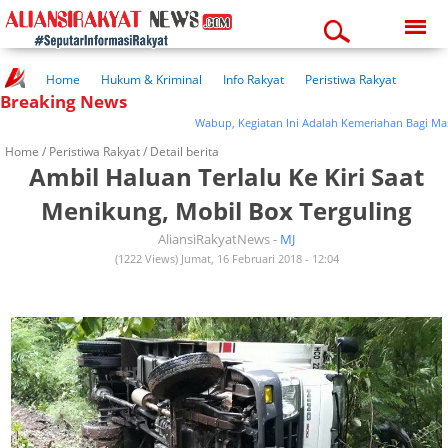
Friday, 07-08-2026
10:50:13 pm
Home
Hukum & Kriminal
Info Rakyat
Peristiwa Rakyat
Breaking News
Kuliner Rakyat
Wisata Rakyat
Opini Rakyat
Pemerintahan
Pendidikan
Kesehatan
Wabup, Kegiatan Ini Adalah Kemeriahan Bagi Masyar
Home /
Peristiwa Rakyat
/ Detail berita
Ambil Haluan Terlalu Ke Kiri Saat
Menikung, Mobil Box Terguling
AliansiRakyatNews -
MJ
(1222 Views) Jumat, 16 Februari 2018 - 12:04