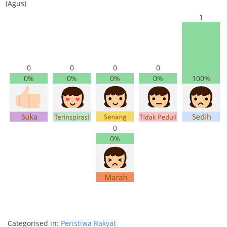
(Agus)
1
0
0
0
0
0%
0%
0%
0%
100%
0
0%
Categorised in:
Peristiwa Rakyat