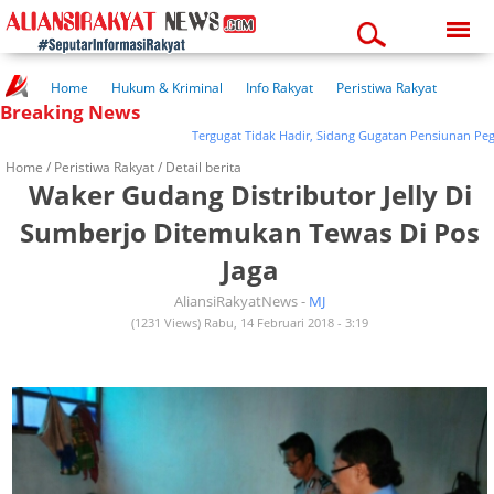
Sunday, 09-08-2026
03:28:49 pm
Home
Hukum & Kriminal
Info Rakyat
Peristiwa Rakyat
Breaking News
Kuliner Rakyat
Wisata Rakyat
Opini Rakyat
Pemerintahan
Pendidikan
Kesehatan
Tergugat Tidak Hadir, Sidang Gugatan Pensiunan Pegawai
Home /
Peristiwa Rakyat
/ Detail berita
Waker Gudang Distributor Jelly Di
Sumberjo Ditemukan Tewas Di Pos
Jaga
AliansiRakyatNews -
MJ
(1231 Views) Rabu, 14 Februari 2018 - 3:19