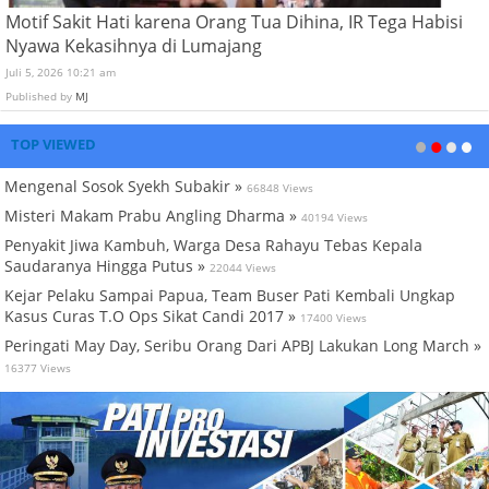
Motif Sakit Hati karena Orang Tua Dihina, IR Tega Habisi
Nyawa Kekasihnya di Lumajang
Juli 5, 2026 10:21 am
Published by
MJ
TOP VIEWED
Mengenal Sosok Syekh Subakir »
66848 Views
Misteri Makam Prabu Angling Dharma »
40194 Views
Penyakit Jiwa Kambuh, Warga Desa Rahayu Tebas Kepala
Saudaranya Hingga Putus »
22044 Views
Kejar Pelaku Sampai Papua, Team Buser Pati Kembali Ungkap
Kasus Curas T.O Ops Sikat Candi 2017 »
17400 Views
Peringati May Day, Seribu Orang Dari APBJ Lakukan Long March »
16377 Views