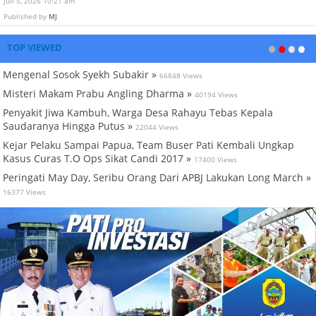
Juli 5, 2026 10:21 am
Published by
MJ
TOP VIEWED
Mengenal Sosok Syekh Subakir »
66848 Views
Misteri Makam Prabu Angling Dharma »
40194 Views
Penyakit Jiwa Kambuh, Warga Desa Rahayu Tebas Kepala
Saudaranya Hingga Putus »
22044 Views
Kejar Pelaku Sampai Papua, Team Buser Pati Kembali Ungkap
Kasus Curas T.O Ops Sikat Candi 2017 »
17400 Views
Peringati May Day, Seribu Orang Dari APBJ Lakukan Long March »
16377 Views