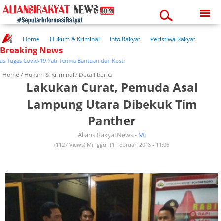
Sunday, 09-08-2026
03:13:01 pm
Home
Hukum & Kriminal
Info Rakyat
Peristiwa Rakyat
Breaking News
Kuliner Rakyat
Wisata Rakyat
Opini Rakyat
Pemerintahan
Pendidikan
Kesehatan
gas Covid-19 Pati Terima Bantuan dari Kosti
Home /
Hukum & Kriminal
/ Detail berita
Lakukan Curat, Pemuda Asal
Lampung Utara Dibekuk Tim
Panther
AliansiRakyatNews -
MJ
(1127 Views) Minggu, 11 Februari 2018 - 11:06