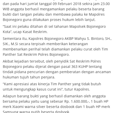
dan pada hari jum’at tanggal 09 Februari 2018 sekira jam 23.00
WIB anggota berhasil mengamankan pelaku beserta barang
bukti dari tangan pelaku dan membawa palaku ke Mapolres
Bojonegoro guna dilakukan proses hukum lebih lanjut.
“Saat ini pelaku ditahan di sel tahanan Mapolsek Bojonegoro
Kota”, ucap Kasat Reskrim.
Sementara itu, Kapolres Bojonegoro AKBP Wahyu S. Bintoro, SH.,
SIK., M.Si secara terpisah memberikan keterangan
membenarkan perihal telah diamankan pelaku curat oleh Tim
Panther Sat Reskrim Polres Bojonegoro.
Akibat kejadian tersebut, oleh penyidik Sat Reskrim Polres
Bojonegoro pelaku dijerat dengan pasal 363 KUHP tentang
tindak pidana pencurian dengan pemberatan dengan ancaman
hukuman tujuh tahun penjara.
“Kami apresiasi atas kinerja Tim Panther yang tidak butuh
untuk mengungkap kasus curat ini”, tutur Kapolres.
Adapun barang bukti yang berhasil diamankan oleh anggota
bersama pelaku yaitu uang sebesar Rp. 1.600.000,-, 1 buah HP
merk Xiaomi warna silver beserta dosbook dan 1 buah HP merk
Samsung warna putih beserta dosbook.