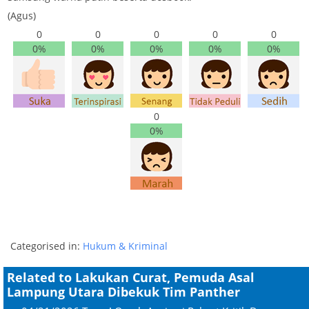
(Agus)
0
0
0
0
0
0%
0%
0%
0%
0%
0
0%
Categorised in:
Hukum & Kriminal
Related to Lakukan Curat, Pemuda Asal
Lampung Utara Dibekuk Tim Panther