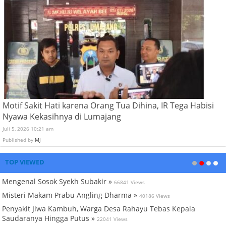
Motif Sakit Hati karena Orang Tua Dihina, IR Tega Habisi
Nyawa Kekasihnya di Lumajang
Juli 5, 2026 10:21 am
Published by
MJ
TOP VIEWED
Mengenal Sosok Syekh Subakir »
66841 Views
Misteri Makam Prabu Angling Dharma »
40186 Views
Penyakit Jiwa Kambuh, Warga Desa Rahayu Tebas Kepala
Saudaranya Hingga Putus »
22041 Views