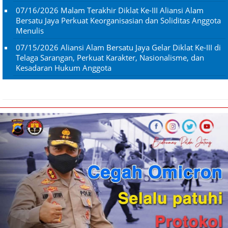
07/16/2026
Malam Terakhir Diklat Ke-III Aliansi Alam
Bersatu Jaya Perkuat Keorganisasian dan Soliditas Anggota
Menulis
07/15/2026
Aliansi Alam Bersatu Jaya Gelar Diklat Ke-III di
Telaga Sarangan, Perkuat Karakter, Nasionalisme, dan
Kesadaran Hukum Anggota