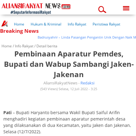
Thursday, 06-08-2026
09:05:54 pm
Home
Hukum & Kriminal
Info Rakyat
Peristiwa Rakyat
Breaking News
Kuliner Rakyat
Wisata Rakyat
Opini Rakyat
Pemerintahan
Pendidikan
Kesehatan
Badrusyahrir – Linda Pasangan Pengantin Unik Dengan Naik Mobil
Home /
Info Rakyat
/ Detail berita
Pembinaan Aparatur Pemdes,
Bupati dan Wabup Sambangi Jaken-
Jakenan
AliansiRakyatNews -
Redaksi
(543 Views) Selasa, 12 Juli 2022 - 3:25
Pati
– Bupati Haryanto bersama Wakil Bupati Saiful Arifin
menghadiri kegiatan pembinaan aparatur pemerintah desa
yang dilaksanakan di dua Kecamatan, yaitu Jaken dan Jakenan,
Selasa (12/7/2022).