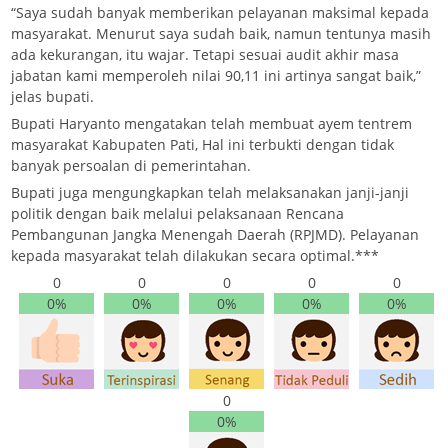
“Saya sudah banyak memberikan pelayanan maksimal kepada
masyarakat. Menurut saya sudah baik, namun tentunya masih
ada kekurangan, itu wajar. Tetapi sesuai audit akhir masa
jabatan kami memperoleh nilai 90,11 ini artinya sangat baik,”
jelas bupati.
Bupati Haryanto mengatakan telah membuat ayem tentrem
masyarakat Kabupaten Pati, Hal ini terbukti dengan tidak
banyak persoalan di pemerintahan.
Bupati juga mengungkapkan telah melaksanakan janji-janji
politik dengan baik melalui pelaksanaan Rencana
Pembangunan Jangka Menengah Daerah (RPJMD). Pelayanan
kepada masyarakat telah dilakukan secara optimal.***
0
0
0
0
0
0%
0%
0%
0%
0%
0
0%