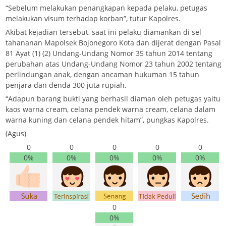
“Sebelum melakukan penangkapan kepada pelaku, petugas
melakukan visum terhadap korban”, tutur Kapolres.
Akibat kejadian tersebut, saat ini pelaku diamankan di sel
tahananan Mapolsek Bojonegoro Kota dan dijerat dengan Pasal
81 Ayat (1) (2) Undang-Undang Nomor 35 tahun 2014 tentang
perubahan atas Undang-Undang Nomor 23 tahun 2002 tentang
perlindungan anak, dengan ancaman hukuman 15 tahun
penjara dan denda 300 juta rupiah.
“Adapun barang bukti yang berhasil diaman oleh petugas yaitu
kaos warna cream, celana pendek warna cream, celana dalam
warna kuning dan celana pendek hitam”, pungkas Kapolres.
(Agus)
0
0
0
0
0
0%
0%
0%
0%
0%
0
0%