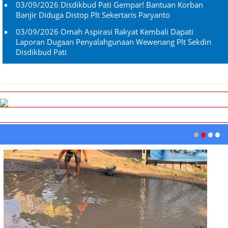
03/09/2026
Disdikbud Pati Gempar! Bantuan Korban
Banjir Diduga Distop Plt Sekertaris Paryanto
03/09/2026
Omah Aspirasi Rakyat Kembali Dapati
Laporan Dugaan Penyalahgunaan Wewenang Plt Sekdin
Disdikbud Pati