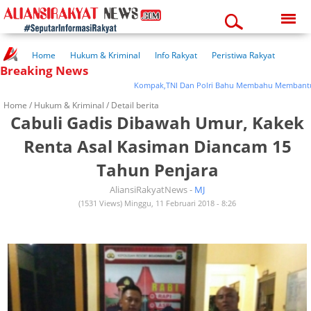
Monday, 10-08-2026
11:14:08 am
Home
Hukum & Kriminal
Info Rakyat
Peristiwa Rakyat
Breaking News
Kuliner Rakyat
Wisata Rakyat
Opini Rakyat
Pemerintahan
Pendidikan
Kesehatan
Kompak,TNI Dan Polri Bahu Membahu Membantu Pe
Home /
Hukum & Kriminal
/ Detail berita
Cabuli Gadis Dibawah Umur, Kakek
Renta Asal Kasiman Diancam 15
Tahun Penjara
AliansiRakyatNews -
MJ
(1531 Views) Minggu, 11 Februari 2018 - 8:26