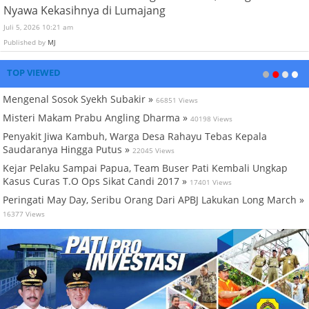
Nyawa Kekasihnya di Lumajang
Juli 5, 2026 10:21 am
Published by
MJ
TOP VIEWED
Mengenal Sosok Syekh Subakir »
66851 Views
Misteri Makam Prabu Angling Dharma »
40198 Views
Penyakit Jiwa Kambuh, Warga Desa Rahayu Tebas Kepala
Saudaranya Hingga Putus »
22045 Views
Kejar Pelaku Sampai Papua, Team Buser Pati Kembali Ungkap
Kasus Curas T.O Ops Sikat Candi 2017 »
17401 Views
Peringati May Day, Seribu Orang Dari APBJ Lakukan Long March »
16377 Views