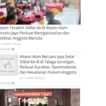
lam Terakhir Diklat Ke-III Aliansi Alam
ersatu Jaya Perkuat Keorganisasian dan
oliditas Anggota Menulis
i 16, 2026 1:07 pm
blished by
MJ
Aliansi Alam Bersatu Jaya Gelar
Diklat Ke-III di Telaga Sarangan,
Perkuat Karakter, Nasionalisme,
dan Kesadaran Hukum Anggota
Juli 15, 2026 10:33 am
blished by
MJ