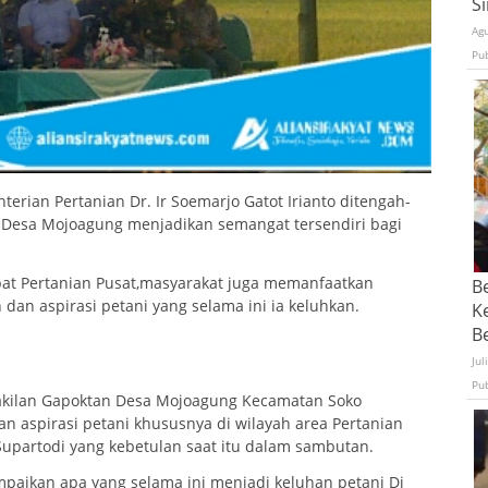
S
Ag
Pu
rian Pertanian Dr. Ir Soemarjo Gatot Irianto ditengah-
n Desa Mojoagung menjadikan semangat tersendiri bagi
bat Pertanian Pusat,masyarakat juga memanfaatkan
B
an aspirasi petani yang selama ini ia keluhkan.
K
Be
Jul
Pu
wakilan Gapoktan Desa Mojoagung Kecamatan Soko
aspirasi petani khususnya di wilayah area Pertanian
upartodi yang kebetulan saat itu dalam sambutan.
aikan apa yang selama ini menjadi keluhan petani Di