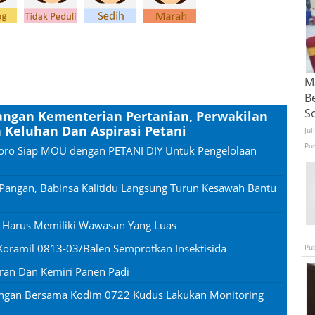
Ma
B
S
Pangan Kementerian Pertanian, Perwakilan
Keluhan Dan Aspirasi Petani
Jul
Pu
oro Siap MOU dengan PETANI DIY Untuk Pengelolaan
angan, Babinsa Kalitidu Langsung Turun Kesawah Bantu
n Harus Memiliki Wawasan Yang Luas
Koramil 0813-03/Balen Semprotkan Insektisida
Pu
ran Dan Kemiri Panen Padi
angan Bersama Kodim 0722 Kudus Lakukan Monitoring