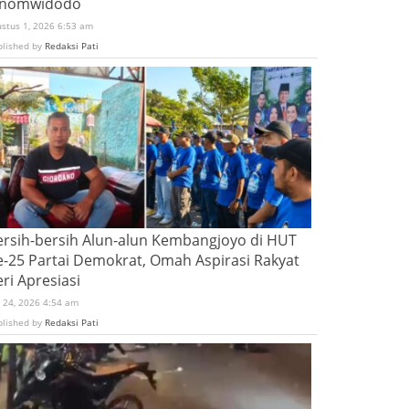
inomwidodo
ustus 1, 2026 6:53 am
blished by
Redaksi Pati
ersih-bersih Alun-alun Kembangjoyo di HUT
e-25 Partai Demokrat, Omah Aspirasi Rakyat
ri Apresiasi
i 24, 2026 4:54 am
blished by
Redaksi Pati