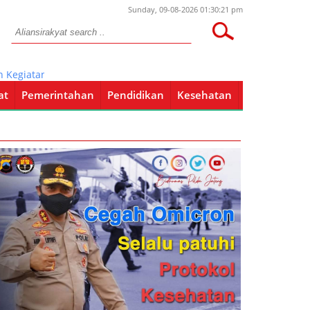
Sunday, 09-08-2026 01:30:21 pm
atan Bhakti Sosial Donor Darah
at
Pemerintahan
Pendidikan
Kesehatan
Pendidikan
Kesehatan