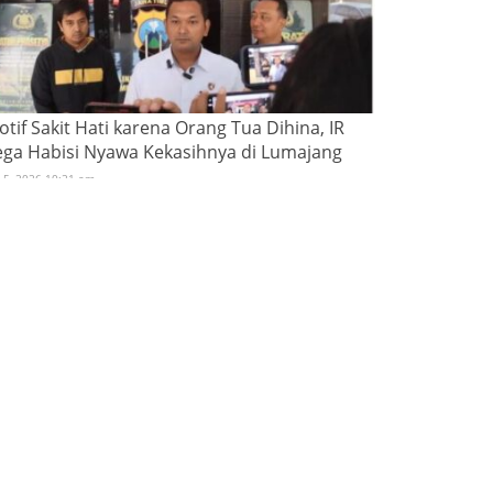
tif Sakit Hati karena Orang Tua Dihina, IR
ega Habisi Nyawa Kekasihnya di Lumajang
i 5, 2026 10:21 am
blished by
MJ
OP VIEWED
ngenal Sosok Syekh Subakir »
66848 Views
steri Makam Prabu Angling Dharma »
40194 Views
nyakit Jiwa Kambuh, Warga Desa Rahayu Tebas
pala Saudaranya Hingga Putus »
22044 Views
jar Pelaku Sampai Papua, Team Buser Pati Kembali
gkap Kasus Curas T.O Ops Sikat Candi 2017 »
17400
ews
ringati May Day, Seribu Orang Dari APBJ Lakukan