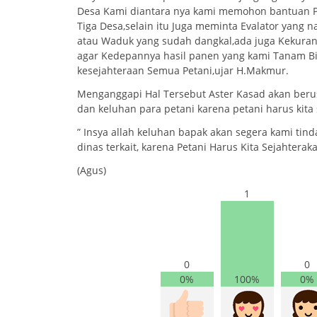
Desa Kami diantara nya kami memohon bantuan P
Tiga Desa,selain itu Juga meminta Evalator yang 
atau Waduk yang sudah dangkal,ada juga Kekuran
agar Kedepannya hasil panen yang kami Tanam Bi
kesejahteraan Semua Petani,ujar H.Makmur.
Menganggapi Hal Tersebut Aster Kasad akan ber
dan keluhan para petani karena petani harus kita
” Insya allah keluhan bapak akan segera kami tin
dinas terkait, karena Petani Harus Kita Sejahterak
(Agus)
1
0
0
0%
100%
0%