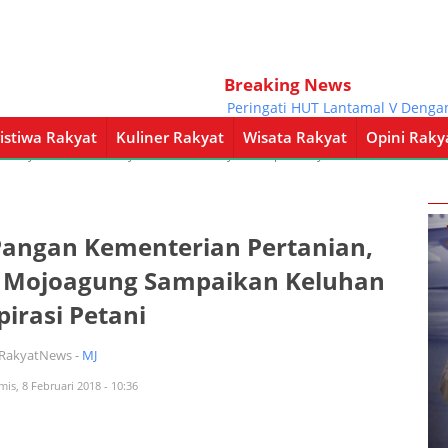
Breaking News
Peringati HUT Lantamal V Dengan Kegi
istiwa Rakyat
Kuliner Rakyat
Wisata Rakyat
Opini Raky
a Rakyat
Kuliner Rakyat
Wisata Rakyat
Opini Rakyat
Pemerintahan
Pangan Kementerian Pertanian,
a Mojoagung Sampaikan Keluhan
irasi Petani
iRakyatNews -
MJ
mis, 8 Februari 2018 - 10:36