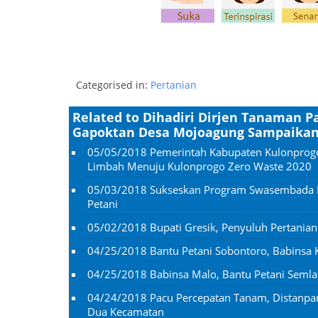
Categorised in:
Pertanian
Related to Dihadiri Dirjen Tanaman 
Gapoktan Desa Mojoagung Sampaikan 
05/05/2018
Pemerintah Kabupaten Kulonprog
Limbah Menuju Kulonprogo Zero Waste 2020
05/03/2018
Sukseskan Program Swasembada P
Petani
05/02/2018
Bupati Gresik, Penyuluh Pertania
04/25/2018
Bantu Petani Sobontoro, Babinsa 
04/25/2018
Babinsa Malo, Bantu Petani Semla
04/24/2018
Pacu Percepatan Tanam, Distanp
Dua Kecamatan