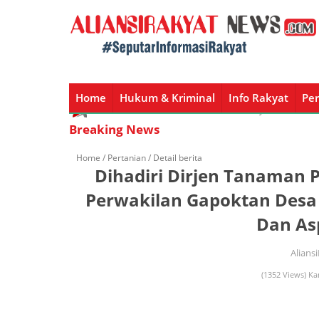
Home
Hukum & Kriminal
Info Rakyat
Per
Home
Hukum & Kriminal
Info Rakyat
Peristiw
Breaking News
Home /
Pertanian
/ Detail berita
Dihadiri Dirjen Tanaman 
Perwakilan Gapoktan Des
Dan Asp
Alians
(1352 Views) Ka