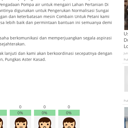
engadaan Pompa air untuk mengairi Lahan Pertanian Di
nantinya digunakan untuk Pengerukan Normalisasi Sungai
gan dan keterbatasan mesin Combain Untuk Petani kami
sa lebih baik dan permintaan bantuan ini semuanya demi
U
usaha berkomunikasi dan memperjuangkan segala aspirasi
D
 sejahterakan.
L
dak lanjuti dan kami akan berkoordinasi secepatnya dengan
Jul
an, Pungkas Aster Kasad.
Pu
Pu
0
0
0
0%
0%
0%