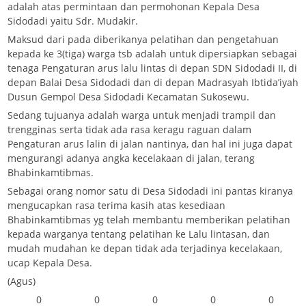
adalah atas permintaan dan permohonan Kepala Desa
Sidodadi yaitu Sdr. Mudakir.
Maksud dari pada diberikanya pelatihan dan pengetahuan
kepada ke 3(tiga) warga tsb adalah untuk dipersiapkan sebagai
tenaga Pengaturan arus lalu lintas di depan SDN Sidodadi II, di
depan Balai Desa Sidodadi dan di depan Madrasyah Ibtida’iyah
Dusun Gempol Desa Sidodadi Kecamatan Sukosewu.
Sedang tujuanya adalah warga untuk menjadi trampil dan
trengginas serta tidak ada rasa keragu raguan dalam
Pengaturan arus lalin di jalan nantinya, dan hal ini juga dapat
mengurangi adanya angka kecelakaan di jalan, terang
Bhabinkamtibmas.
Sebagai orang nomor satu di Desa Sidodadi ini pantas kiranya
mengucapkan rasa terima kasih atas kesediaan
Bhabinkamtibmas yg telah membantu memberikan pelatihan
kepada warganya tentang pelatihan ke Lalu lintasan, dan
mudah mudahan ke depan tidak ada terjadinya kecelakaan,
ucap Kepala Desa.
(Agus)
0
0
0
0
0