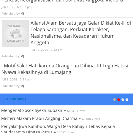
Juli 16, 2026 1:07 pm
Published by
MJ
Aliansi Alam Bersatu Jaya Gelar Diklat Ke-III di
Telaga Sarangan, Perkuat Karakter,
Nasionalisme, dan Kesadaran Hukum
Anggota
Juli 15, 2026 10:33 am
Published by
MJ
Motif Sakit Hati karena Orang Tua Dihina, IR Tega Habisi
Nyawa Kekasihnya di Lumajang
Juli 5, 2026 10:21 am
Published by
MJ
TOP VIEWED
Mengenal Sosok Syekh Subakir »
66841 Views
Misteri Makam Prabu Angling Dharma »
40180 Views
Penyakit Jiwa Kambuh, Warga Desa Rahayu Tebas Kepala
Saudaranya Hingga Putus »
22037 Views