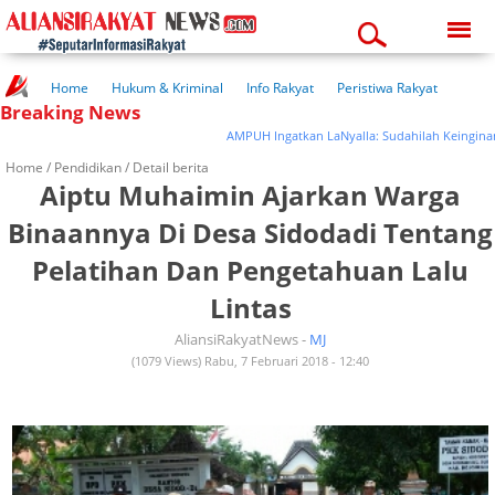
Thursday, 06-08-2026
05:55:08 am
Home
Hukum & Kriminal
Info Rakyat
Peristiwa Rakyat
Breaking News
Kuliner Rakyat
Wisata Rakyat
Opini Rakyat
Pemerintahan
Pendidikan
Kesehatan
AMPUH Ingatkan LaNyalla: Sudahilah Keinginan 
Home /
Pendidikan
/ Detail berita
Aiptu Muhaimin Ajarkan Warga
Binaannya Di Desa Sidodadi Tentang
Pelatihan Dan Pengetahuan Lalu
Lintas
AliansiRakyatNews -
MJ
(1079 Views) Rabu, 7 Februari 2018 - 12:40