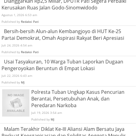
Dianggarkan Rp2,5 Miliar, DPUTR Pati Segera Perbaiki
Kerusakan Ruas Jalan Godo-Sinomwidodo
Agustus 1, 2026 6:53 am
Published by
Redaksi Pati
Bersih-bersih Alun-alun Kembangjoyo di HUT Ke-25
Partai Demokrat, Omah Aspirasi Rakyat Beri Apresiasi
Juli 24, 2026 4:54 am
Published by
Redaksi Pati
Usai Tasyakuran, 10 Warga Tuban Laporkan Dugaan
Pengeroyokan Beruntun di Empat Lokasi
Juli 22, 2026 6:43 am
Published by
MJ
Polresta Tuban Ungkap Kasus Pencurian
Berantai, Persetubuhan Anak, dan
Peredaran Narkoba
Juli 19, 2026 3:54 am
Published by
MJ
Malam Terakhir Diklat Ke-III Aliansi Alam Bersatu Jaya
Perkuat Keorganisasian dan Soliditas Anggota Menulis