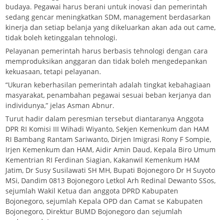
budaya. Pegawai harus berani untuk inovasi dan pemerintah
sedang gencar meningkatkan SDM, management berdasarkan
kinerja dan setiap belanja yang dikeluarkan akan ada out came,
tidak boleh ketinggalan tehnologi.
Pelayanan pemerintah harus berbasis tehnologi dengan cara
memproduksikan anggaran dan tidak boleh mengedepankan
kekuasaan, tetapi pelayanan.
“Ukuran keberhasilan pemerintah adalah tingkat kebahagiaan
masyarakat, penambahan pegawai sesuai beban kerjanya dan
individunya,” jelas Asman Abnur.
Turut hadir dalam peresmian tersebut diantaranya Anggota
DPR RI Komisi III Wihadi Wiyanto, Sekjen Kemenkum dan HAM
RI Bambang Rantam Sariwanto, Dirjen Imigrasi Rony F Sompie,
Irjen Kemenkum dan HAM, Aidir Amin Daud, Kepala Biro Umum
Kementrian RI Ferdinan Siagian, Kakanwil Kemenkum HAM
Jatim, Dr Susy Susilawati SH MH, Bupati Bojonegoro Dr H Suyoto
MSi, Dandim 0813 Bojonegoro Letkol Arh Redinal Dewanto SSos,
sejumlah Wakil Ketua dan anggota DPRD Kabupaten
Bojonegoro, sejumlah Kepala OPD dan Camat se Kabupaten
Bojonegoro, Direktur BUMD Bojonegoro dan sejumlah