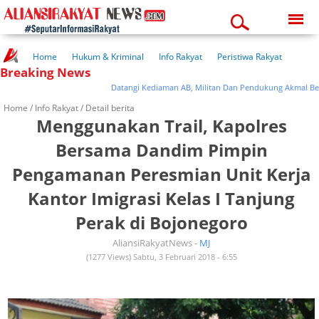
Saturday, 08-08-2026
06:21:31 am
Home
Hukum & Kriminal
Info Rakyat
Peristiwa Rakyat
Breaking News
Kuliner Rakyat
Wisata Rakyat
Opini Rakyat
Pemerintahan
Pendidikan
Kesehatan
Datangi Kediaman AB, Militan Dan Pendukung Akmal Berika
Home /
Info Rakyat
/ Detail berita
Menggunakan Trail, Kapolres
Bersama Dandim Pimpin
Pengamanan Peresmian Unit Kerja
Kantor Imigrasi Kelas I Tanjung
Perak di Bojonegoro
AliansiRakyatNews -
MJ
(1277 Views) Sabtu, 3 Februari 2018 - 6:55