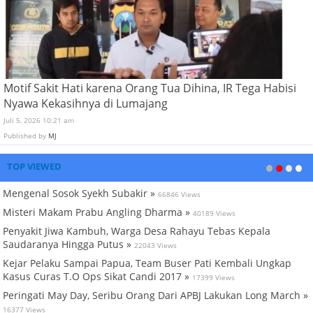
Motif Sakit Hati karena Orang Tua Dihina, IR Tega Habisi
Nyawa Kekasihnya di Lumajang
Juli 5, 2026 10:21 am
Published by
MJ
TOP VIEWED
Mengenal Sosok Syekh Subakir »
66846 Views
Misteri Makam Prabu Angling Dharma »
40189 Views
Penyakit Jiwa Kambuh, Warga Desa Rahayu Tebas Kepala
Saudaranya Hingga Putus »
22043 Views
Kejar Pelaku Sampai Papua, Team Buser Pati Kembali Ungkap
Kasus Curas T.O Ops Sikat Candi 2017 »
17399 Views
Peringati May Day, Seribu Orang Dari APBJ Lakukan Long March »
16377 Views