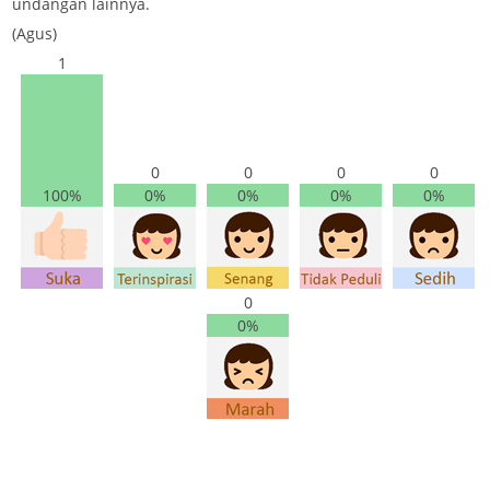
undangan lainnya.
(Agus)
1
0
0
0
0
100%
0%
0%
0%
0%
0
0%