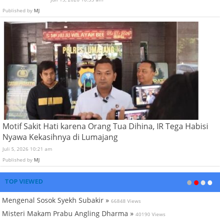
Published by
MJ
Motif Sakit Hati karena Orang Tua Dihina, IR Tega Habisi
Nyawa Kekasihnya di Lumajang
Juli 5, 2026 10:21 am
Published by
MJ
TOP VIEWED
Mengenal Sosok Syekh Subakir »
66848 Views
Misteri Makam Prabu Angling Dharma »
40190 Views