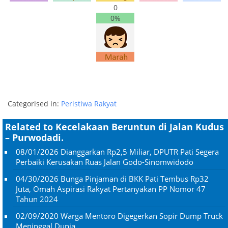
0
0%
Categorised in:
Peristiwa Rakyat
Related to Kecelakaan Beruntun di Jalan Kudus
– Purwodadi.
08/01/2026
Dianggarkan Rp2,5 Miliar, DPUTR Pati Segera
Perbaiki Kerusakan Ruas Jalan Godo-Sinomwidodo
04/30/2026
Bunga Pinjaman di BKK Pati Tembus Rp32
Juta, Omah Aspirasi Rakyat Pertanyakan PP Nomor 47
Tahun 2024
02/09/2020
Warga Mentoro Digegerkan Sopir Dump Truck
Meninggal Dunia