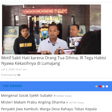
Motif Sakit Hati karena Orang Tua Dihina, IR Tega Habisi
Nyawa Kekasihnya di Lumajang
Juli 5, 2026 10:21 am
Published by
MJ
TOP VIEWED
Mengenal Sosok Syekh Subakir »
66846 Views
Misteri Makam Prabu Angling Dharma »
40190 Views
Penyakit Jiwa Kambuh, Warga Desa Rahayu Tebas Kepala