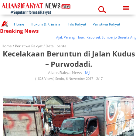
Saturday, 08-08-2026
01:01:15 pm
Home
Hukum & Kriminal
Info Rakyat
Peristiwa Rakyat
Breaking News
Kuliner Rakyat
Wisata Rakyat
Opini Rakyat
Pemerintahan
Pendidikan
Kesehatan
Ajak Perangi Hoax, Kapolsek Sumberjo Beserta Anggota
Home /
Peristiwa Rakyat
/ Detail berita
Kecelakaan Beruntun di Jalan Kudus
– Purwodadi.
AliansiRakyatNews -
MJ
(1828 Views) Senin, 6 November 2017 - 2:17