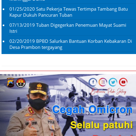
01/25/2020
Satu Pekerja Tewas Tertimpa Tambang Batu
Kapur Dukuh Pancuran Tuban
07/13/2019
Tuban Digegerkan Penemuan Mayat Suami
Istri
02/20/2019
BPBD Salurkan Bantuan Korban Kebakaran Di
Desa Prambon tergayang