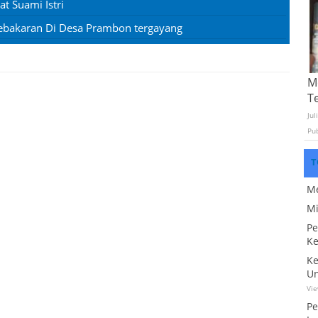
 Suami Istri
ebakaran Di Desa Prambon tergayang
Mo
T
Jul
Pu
T
Me
Mi
Pe
Ke
Ke
Un
Vi
Pe