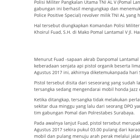
Polisi Militer Pangkalan Utama TNI AL V (Pomal La
gabungan ini berhasil mengungkap dan menemukan 
Police Positive Special) revolver milik TNI AL yang 
Hal tersebut diungkapkan Komandan Polisi Militer
Khoirul Fuad, S.H. di Mako Pomal Lantamal V Jl. H
Menurut Fuad -sapaan akrab Danpomal Lantamal V
keberadaan senjata api pistol organik beserta lim
Agustus 2017 ini, akhirnya diketemukanpada hari 
Pistol tersebut disita dari seseorang yang sudah
tersangka sedang mengendarai mobil honda Jazz d
Ketika ditangkap, tersangka tidak melakukan perl
sekitar dua minggu yang lalu dari seorang DPO y
tim gabungan Pomal dan Polrestabes Surabaya.
Pada awalnya lanjut Fuad, pistol tersebut merupak
Agustus 2017 sekira pukul 03.00 pulang dari kara
mobil dan pulang menuju arah perak melalui jalan