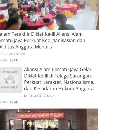
lam Terakhir Diklat Ke-III Aliansi Alam
ersatu Jaya Perkuat Keorganisasian dan
oliditas Anggota Menulis
i 16, 2026 1:07 pm
blished by
MJ
Aliansi Alam Bersatu Jaya Gelar
Diklat Ke-III di Telaga Sarangan,
Perkuat Karakter, Nasionalisme,
dan Kesadaran Hukum Anggota
Juli 15, 2026 10:33 am
blished by
MJ