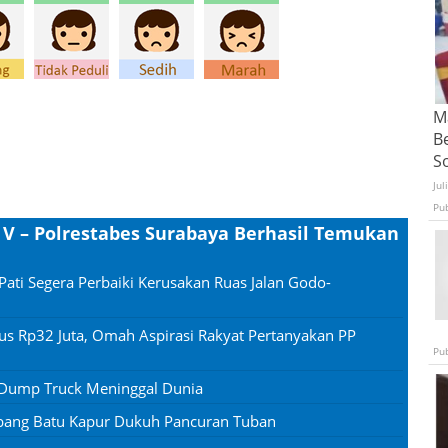
Ma
B
S
Jul
Pu
 V – Polrestabes Surabaya Berhasil Temukan
Pati Segera Perbaiki Kerusakan Ruas Jalan Godo-
us Rp32 Juta, Omah Aspirasi Rakyat Pertanyakan PP
Pu
 Dump Truck Meninggal Dunia
mbang Batu Kapur Dukuh Pancuran Tuban