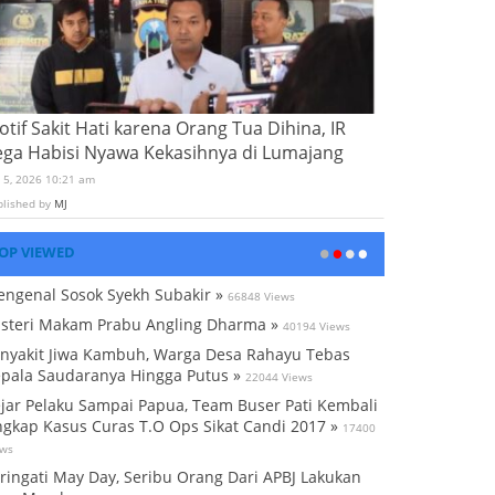
tif Sakit Hati karena Orang Tua Dihina, IR
ega Habisi Nyawa Kekasihnya di Lumajang
i 5, 2026 10:21 am
blished by
MJ
OP VIEWED
ngenal Sosok Syekh Subakir »
66848 Views
steri Makam Prabu Angling Dharma »
40194 Views
nyakit Jiwa Kambuh, Warga Desa Rahayu Tebas
pala Saudaranya Hingga Putus »
22044 Views
jar Pelaku Sampai Papua, Team Buser Pati Kembali
gkap Kasus Curas T.O Ops Sikat Candi 2017 »
17400
ews
ringati May Day, Seribu Orang Dari APBJ Lakukan