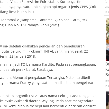
S
ntamal V) dan Satreskrim Polrestabes Surabaya, tim
lenyapnya satu unit senjata api organik jenis CPPS (Colt
Ag
hilang lima bulan lalu.
Pu
 Lantamal V (Danpomal Lantamal V) Kolonel Laut (PM)
ang Tuah No. 1 Surabaya, Rabu (24/1).
 ini- setelah dilakukan pencarian dan penelusuran
a butir peluru milik oknum TNI AL yang hilang sejak 22
Senin 22 Januari 2018.
B
 lama menjadi TO bernama Kardito. Pada saat penangkapan,
K
i daerah perak barat, Surabaya.
Be
awanan. Menurut pengakuan Tersangka, Pistol itu dibeli
Jul
ang bernama Franky yang saat ini masih dalam pengejaran
Pu
an pistol organik TNI AL atas nama Peltu J. Pada tanggal 22
oke “Suka-Suka” di daerah Wiyung. Pada saat mengendarai
 Tol, kemudian Ia menepi lalu berhenti diparkiran darurat