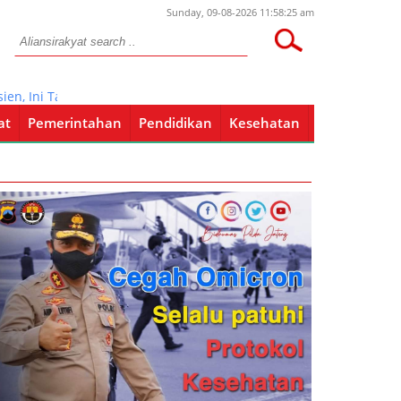
Sunday, 09-08-2026 11:58:25 am
n, Ini Tanggapan RSUD Soewondo Pati
at
Pemerintahan
Pendidikan
Kesehatan
Pendidikan
Kesehatan