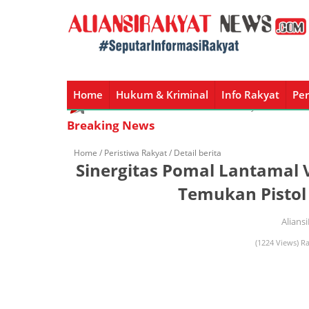
Home
Hukum & Kriminal
Info Rakyat
Per
Home
Hukum & Kriminal
Info Rakyat
Peristiw
Breaking News
Home /
Peristiwa Rakyat
/ Detail berita
Sinergitas Pomal Lantamal V
Temukan Pistol
Alians
(1224 Views) Ra