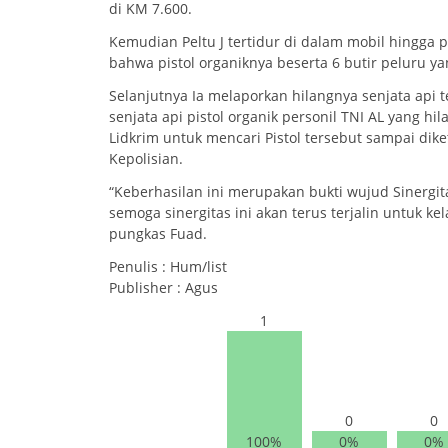
di KM 7.600.
Kemudian Peltu J tertidur di dalam mobil hingga 
bahwa pistol organiknya beserta 6 butir peluru ya
Selanjutnya Ia melaporkan hilangnya senjata api
senjata api pistol organik personil TNI AL yang h
Lidkrim untuk mencari Pistol tersebut sampai di
Kepolisian.
“Keberhasilan ini merupakan bukti wujud Sinergi
semoga sinergitas ini akan terus terjalin untuk 
pungkas Fuad.
Penulis : Hum/list
Publisher : Agus
1
0
0
100%
0%
0%