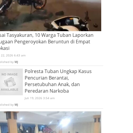
sai Tasyakuran, 10 Warga Tuban Laporkan
ugaan Pengeroyokan Beruntun di Empat
okasi
i 22, 2026 6:43 am
blished by
MJ
Polresta Tuban Ungkap Kasus
Pencurian Berantai,
Persetubuhan Anak, dan
Peredaran Narkoba
Juli 19, 2026 3:54 am
blished by
MJ