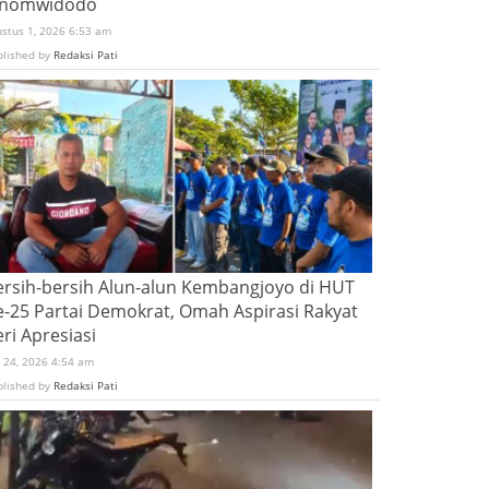
inomwidodo
ustus 1, 2026 6:53 am
blished by
Redaksi Pati
ersih-bersih Alun-alun Kembangjoyo di HUT
e-25 Partai Demokrat, Omah Aspirasi Rakyat
ri Apresiasi
i 24, 2026 4:54 am
blished by
Redaksi Pati