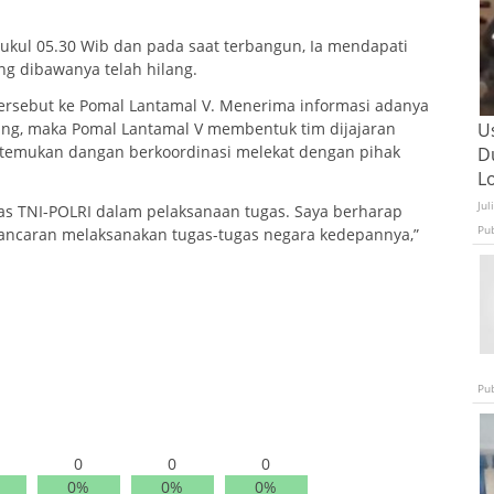
pukul 05.30 Wib dan pada saat terbangun, Ia mendapati
ng dibawanya telah hilang.
 tersebut ke Pomal Lantamal V. Menerima informasi adanya
ilang, maka Pomal Lantamal V membentuk tim dijajaran
U
ketemukan dangan berkoordinasi melekat dengan pihak
D
L
Jul
tas TNI-POLRI dalam pelaksanaan tugas. Saya berharap
Pu
kelancaran melaksanakan tugas-tugas negara kedepannya,”
Pu
0
0
0
0%
0%
0%