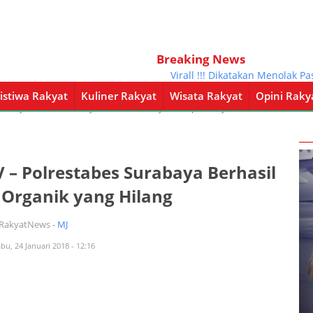
Breaking News
Virall !!! Dikatakan Menolak Pasie
istiwa Rakyat
Kuliner Rakyat
Wisata Rakyat
Opini Raky
a Rakyat
Kuliner Rakyat
Wisata Rakyat
Opini Rakyat
Pemerintahan
 – Polrestabes Surabaya Berhasil
 Organik yang Hilang
iRakyatNews -
MJ
bu, 24 Januari 2018 - 12:16