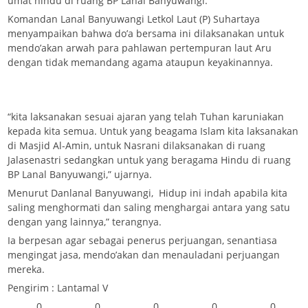
umat hindu di ruang BP Lanal Banyuwangi.
Komandan Lanal Banyuwangi Letkol Laut (P) Suhartaya
menyampaikan bahwa do’a bersama ini dilaksanakan untuk
mendo’akan arwah para pahlawan pertempuran laut Aru
dengan tidak memandang agama ataupun keyakinannya.
“kita laksanakan sesuai ajaran yang telah Tuhan karuniakan
kepada kita semua. Untuk yang beagama Islam kita laksanakan
di Masjid Al-Amin, untuk Nasrani dilaksanakan di ruang
Jalasenastri sedangkan untuk yang beragama Hindu di ruang
BP Lanal Banyuwangi,” ujarnya.
Menurut Danlanal Banyuwangi, Hidup ini indah apabila kita
saling menghormati dan saling menghargai antara yang satu
dengan yang lainnya,” terangnya.
Ia berpesan agar sebagai penerus perjuangan, senantiasa
mengingat jasa, mendo’akan dan menauladani perjuangan
mereka.
Pengirim : Lantamal V
0
0
0
0
0