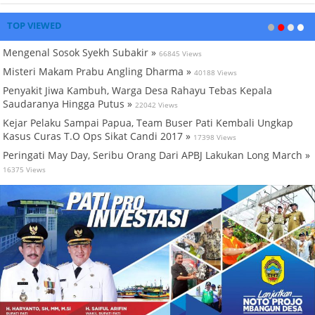
TOP VIEWED
Mengenal Sosok Syekh Subakir »
66845 Views
Misteri Makam Prabu Angling Dharma »
40188 Views
Penyakit Jiwa Kambuh, Warga Desa Rahayu Tebas Kepala
Saudaranya Hingga Putus »
22042 Views
Kejar Pelaku Sampai Papua, Team Buser Pati Kembali Ungkap
Kasus Curas T.O Ops Sikat Candi 2017 »
17398 Views
Peringati May Day, Seribu Orang Dari APBJ Lakukan Long March »
16375 Views