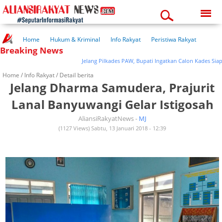
Friday, 07-08-2026
06:53:05 am
Home
Hukum & Kriminal
Info Rakyat
Peristiwa Rakyat
Breaking News
Kuliner Rakyat
Wisata Rakyat
Opini Rakyat
Pemerintahan
Pendidikan
Kesehatan
Jelang Pilkades PAW, Bupati Ingatkan Calon Kades Siap Kal
Home /
Info Rakyat
/ Detail berita
Jelang Dharma Samudera, Prajurit
Lanal Banyuwangi Gelar Istigosah
AliansiRakyatNews -
MJ
(1127 Views) Sabtu, 13 Januari 2018 - 12:39