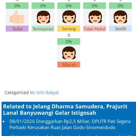
0%
0%
0%
0%
0%
0
0%
Categorised in:
Info Rakyat
Related to Jelang Dharma Samudera, Prajurit
Lanal Banyuwangi Gelar Istigosah
08/01/2026
Dianggarkan Rp2,5 Miliar, DPUTR Pati Segera
Perbaiki Kerusakan Ruas Jalan Godo-Sinomwidodo