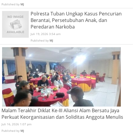
Published by
MJ
Polresta Tuban Ungkap Kasus Pencurian
Berantai, Persetubuhan Anak, dan
Peredaran Narkoba
Juli 19, 2026 3:54 am
Published by
MJ
Malam Terakhir Diklat Ke-III Aliansi Alam Bersatu Jaya
Perkuat Keorganisasian dan Soliditas Anggota Menulis
Juli 16, 2026 1:07 pm
Published by
MJ