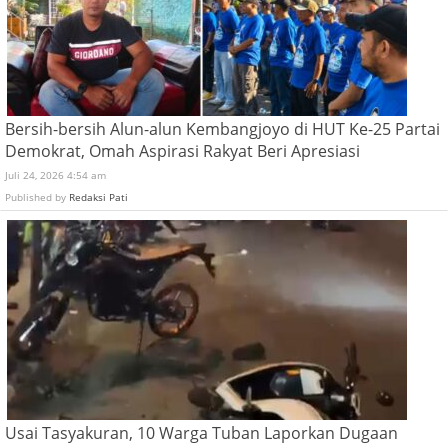
Bersih-bersih Alun-alun Kembangjoyo di HUT Ke-25 Partai
Demokrat, Omah Aspirasi Rakyat Beri Apresiasi
Juli 24, 2026 4:54 am
Published by
Redaksi Pati
Usai Tasyakuran, 10 Warga Tuban Laporkan Dugaan