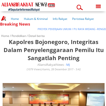
Sunday, 09-08-2026
01:51:46 pm
Home
Hukum & Kriminal
Info Rakyat
Peristiwa Rakyat
Breaking News
Kuliner Rakyat
Wisata Rakyat
Opini Rakyat
Pemerintahan
Pendidikan
Kesehatan
PROYEK PEKERJAAN UMUM / PU RAYA WIDANG -RENGEL DI
Home /
Pendidikan
/ Detail berita
Kapolres Bojonegoro, Integritas
Dalam Penyelenggaraan Pemilu Itu
Sangatlah Penting
AliansiRakyatNews -
MJ
(1079 Views) Kamis, 28 Desember 2017 - 3:42