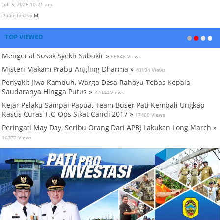
Juli 5, 2026 10:21 am
Published by
MJ
TOP VIEWED
Mengenal Sosok Syekh Subakir »
66848 Views
Misteri Makam Prabu Angling Dharma »
40194 Views
Penyakit Jiwa Kambuh, Warga Desa Rahayu Tebas Kepala
Saudaranya Hingga Putus »
22044 Views
Kejar Pelaku Sampai Papua, Team Buser Pati Kembali Ungkap
Kasus Curas T.O Ops Sikat Candi 2017 »
17400 Views
Peringati May Day, Seribu Orang Dari APBJ Lakukan Long March »
16377 Views