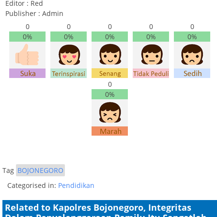
Editor : Red
Publisher : Admin
0
0
0
0
0
0%
0%
0%
0%
0%
0
0%
Tag
BOJONEGORO
Categorised in:
Pendidikan
Related to Kapolres Bojonegoro, Integritas