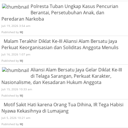
Polresta Tuban Ungkap Kasus Pencurian
Berantai, Persetubuhan Anak, dan
Peredaran Narkoba
Juli 19, 2026 3:54 am
Published by
MJ
Malam Terakhir Diklat Ke-III Aliansi Alam Bersatu Jaya
Perkuat Keorganisasian dan Soliditas Anggota Menulis
Juli 16, 2026 1:07 pm
Published by
MJ
Aliansi Alam Bersatu Jaya Gelar Diklat Ke-III
di Telaga Sarangan, Perkuat Karakter,
Nasionalisme, dan Kesadaran Hukum Anggota
Juli 15, 2026 10:33 am
Published by
MJ
Motif Sakit Hati karena Orang Tua Dihina, IR Tega Habisi
Nyawa Kekasihnya di Lumajang
Juli 5, 2026 10:21 am
Published by
MJ