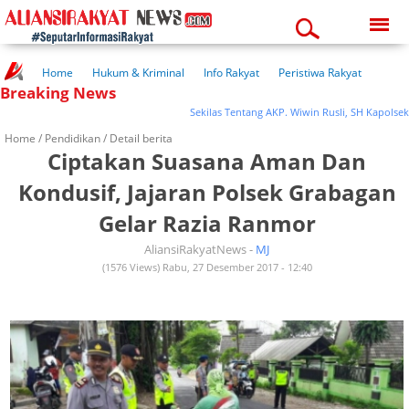
Monday, 10-08-2026
10:14:28 am
Home
Hukum & Kriminal
Info Rakyat
Peristiwa Rakyat
Breaking News
Kuliner Rakyat
Wisata Rakyat
Opini Rakyat
Pemerintahan
Pendidikan
Kesehatan
Sekilas Tentang AKP. Wiwin Rusli, SH Kapolsek 
Home /
Pendidikan
/ Detail berita
Ciptakan Suasana Aman Dan
Kondusif, Jajaran Polsek Grabagan
Gelar Razia Ranmor
AliansiRakyatNews -
MJ
(1576 Views) Rabu, 27 Desember 2017 - 12:40