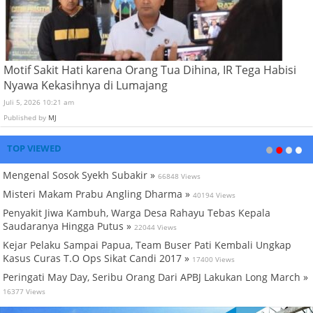
Motif Sakit Hati karena Orang Tua Dihina, IR Tega Habisi
Nyawa Kekasihnya di Lumajang
Juli 5, 2026 10:21 am
Published by
MJ
TOP VIEWED
Mengenal Sosok Syekh Subakir »
66848 Views
Misteri Makam Prabu Angling Dharma »
40194 Views
Penyakit Jiwa Kambuh, Warga Desa Rahayu Tebas Kepala
Saudaranya Hingga Putus »
22044 Views
Kejar Pelaku Sampai Papua, Team Buser Pati Kembali Ungkap
Kasus Curas T.O Ops Sikat Candi 2017 »
17400 Views
Peringati May Day, Seribu Orang Dari APBJ Lakukan Long March »
16377 Views