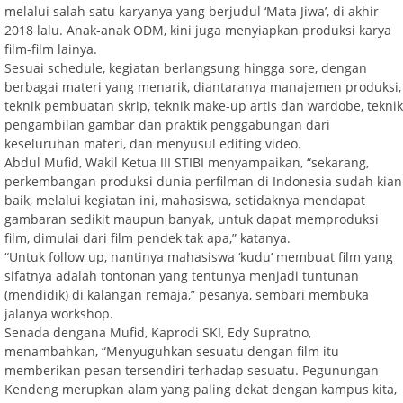
melalui salah satu karyanya yang berjudul ‘Mata Jiwa’, di akhir
2018 lalu. Anak-anak ODM, kini juga menyiapkan produksi karya
film-film lainya.
Sesuai schedule, kegiatan berlangsung hingga sore, dengan
berbagai materi yang menarik, diantaranya manajemen produksi,
teknik pembuatan skrip, teknik make-up artis dan wardobe, teknik
pengambilan gambar dan praktik penggabungan dari
keseluruhan materi, dan menyusul editing video.
Abdul Mufid, Wakil Ketua III STIBI menyampaikan, “sekarang,
perkembangan produksi dunia perfilman di Indonesia sudah kian
baik, melalui kegiatan ini, mahasiswa, setidaknya mendapat
gambaran sedikit maupun banyak, untuk dapat memproduksi
film, dimulai dari film pendek tak apa,” katanya.
“Untuk follow up, nantinya mahasiswa ‘kudu’ membuat film yang
sifatnya adalah tontonan yang tentunya menjadi tuntunan
(mendidik) di kalangan remaja,” pesanya, sembari membuka
jalanya workshop.
Senada dengana Mufid, Kaprodi SKI, Edy Supratno,
menambahkan, “Menyuguhkan sesuatu dengan film itu
memberikan pesan tersendiri terhadap sesuatu. Pegunungan
Kendeng merupkan alam yang paling dekat dengan kampus kita,