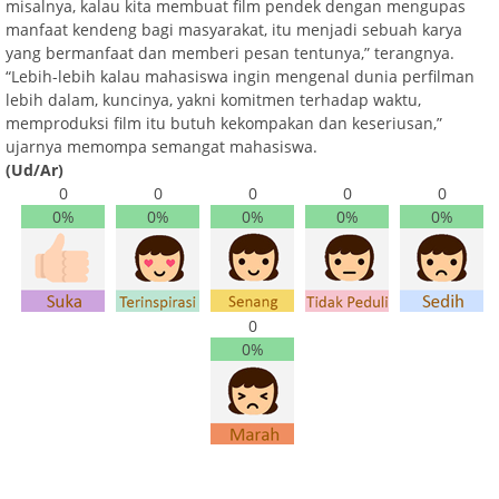
misalnya, kalau kita membuat film pendek dengan mengupas
manfaat kendeng bagi masyarakat, itu menjadi sebuah karya
yang bermanfaat dan memberi pesan tentunya,” terangnya.
“Lebih-lebih kalau mahasiswa ingin mengenal dunia perfilman
lebih dalam, kuncinya, yakni komitmen terhadap waktu,
memproduksi film itu butuh kekompakan dan keseriusan,”
ujarnya memompa semangat mahasiswa.
(Ud/Ar)
0
0
0
0
0
0%
0%
0%
0%
0%
0
0%