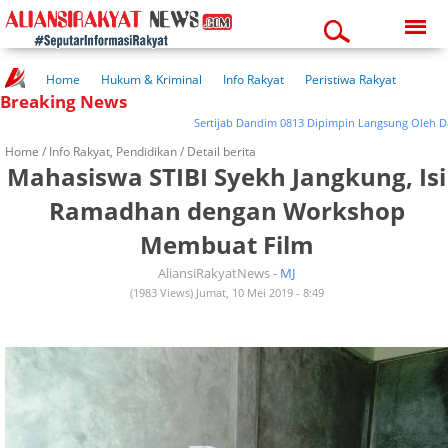
Sunday, 09-08-2026
03:36:19 pm
Home
Hukum & Kriminal
Info Rakyat
Peristiwa Rakyat
Breaking News
Kuliner Rakyat
Wisata Rakyat
Opini Rakyat
Pemerintahan
Pendidikan
Kesehatan
Sertijab Dandim 0813 Dipimpin Langsung Oleh Danre
Home /
Info Rakyat
,
Pendidikan
/ Detail berita
Mahasiswa STIBI Syekh Jangkung, Isi
Ramadhan dengan Workshop
Membuat Film
AliansiRakyatNews -
MJ
(1983 Views) Jumat, 10 Mei 2019 - 8:49