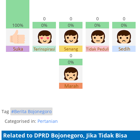
0
0
0
0
100%
0%
0%
0%
0%
0
0%
Tag
#Berita Bojonegoro
Categorised in:
Pertanian
Related to DPRD Bojonegoro, Jika Tidak Bisa