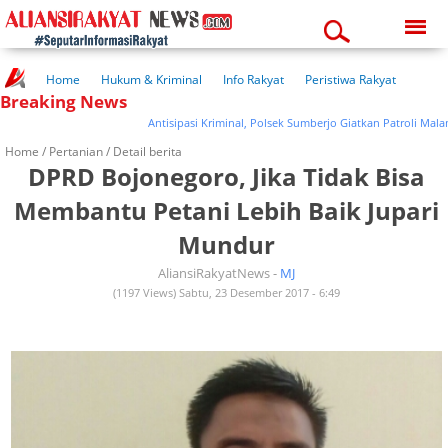
Thursday, 06-08-2026
06:26:54 pm
Home
Hukum & Kriminal
Info Rakyat
Peristiwa Rakyat
Breaking News
Kuliner Rakyat
Wisata Rakyat
Opini Rakyat
Pemerintahan
Pendidikan
Kesehatan
Antisipasi Kriminal, Polsek Sumberjo Giatkan Patroli Malam Ha
Home /
Pertanian
/ Detail berita
DPRD Bojonegoro, Jika Tidak Bisa
Membantu Petani Lebih Baik Jupari
Mundur
AliansiRakyatNews -
MJ
(1197 Views) Sabtu, 23 Desember 2017 - 6:49