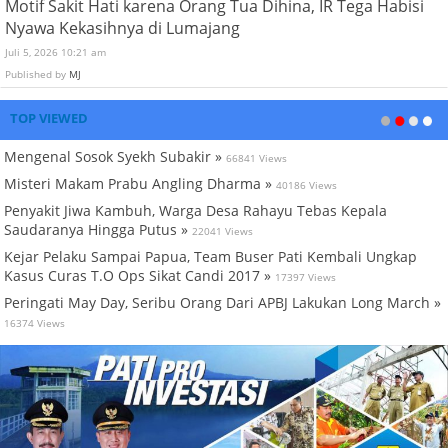
Motif Sakit Hati karena Orang Tua Dihina, IR Tega Habisi
Nyawa Kekasihnya di Lumajang
Juli 5, 2026 10:21 am
Published by
MJ
TOP VIEWED
Mengenal Sosok Syekh Subakir »
66841 Views
Misteri Makam Prabu Angling Dharma »
40186 Views
Penyakit Jiwa Kambuh, Warga Desa Rahayu Tebas Kepala
Saudaranya Hingga Putus »
22041 Views
Kejar Pelaku Sampai Papua, Team Buser Pati Kembali Ungkap
Kasus Curas T.O Ops Sikat Candi 2017 »
17397 Views
Peringati May Day, Seribu Orang Dari APBJ Lakukan Long March »
16374 Views