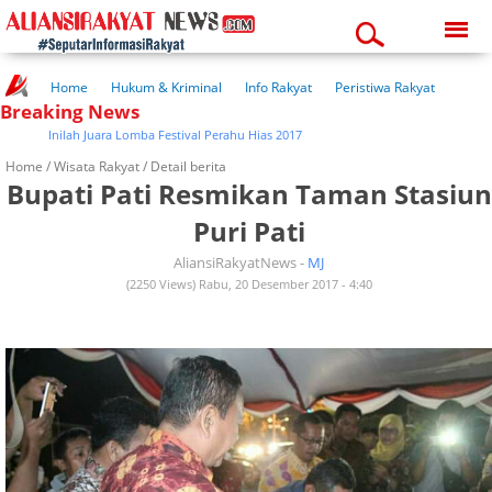
Friday, 07-08-2026
02:53:06 pm
Home
Hukum & Kriminal
Info Rakyat
Peristiwa Rakyat
Breaking News
Kuliner Rakyat
Wisata Rakyat
Opini Rakyat
Pemerintahan
Pendidikan
Kesehatan
Inilah Juara Lomba Festival Perahu Hias 2017
Home /
Wisata Rakyat
/ Detail berita
Bupati Pati Resmikan Taman Stasiun
Puri Pati
AliansiRakyatNews -
MJ
(2250 Views) Rabu, 20 Desember 2017 - 4:40