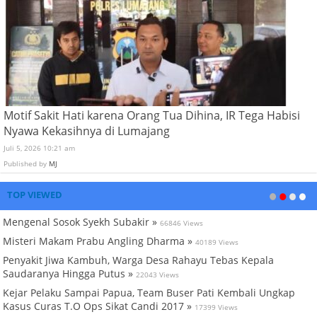
Motif Sakit Hati karena Orang Tua Dihina, IR Tega Habisi
Nyawa Kekasihnya di Lumajang
Juli 5, 2026 10:21 am
Published by
MJ
TOP VIEWED
Mengenal Sosok Syekh Subakir »
66846 Views
Misteri Makam Prabu Angling Dharma »
40189 Views
Penyakit Jiwa Kambuh, Warga Desa Rahayu Tebas Kepala
Saudaranya Hingga Putus »
22043 Views
Kejar Pelaku Sampai Papua, Team Buser Pati Kembali Ungkap
Kasus Curas T.O Ops Sikat Candi 2017 »
17399 Views