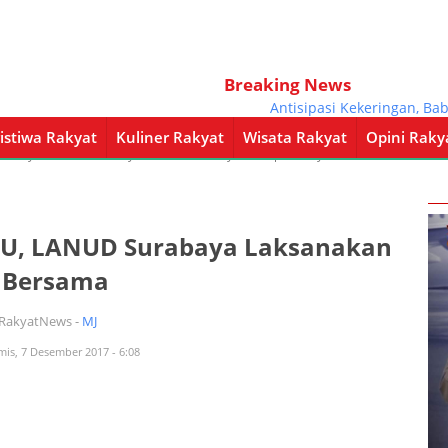
Breaking News
Antisipasi Kekeringan, Babins
istiwa Rakyat
Kuliner Rakyat
Wisata Rakyat
Opini Raky
a Rakyat
Kuliner Rakyat
Wisata Rakyat
Opini Rakyat
Pemerintahan
SAU, LANUD Surabaya Laksanakan
 Bersama
iRakyatNews -
MJ
mis, 7 Desember 2017 - 6:08