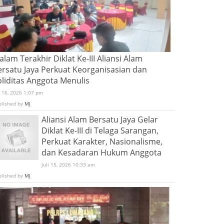
lam Terakhir Diklat Ke-III Aliansi Alam
ersatu Jaya Perkuat Keorganisasian dan
oliditas Anggota Menulis
i 16, 2026 1:07 pm
blished by
MJ
Aliansi Alam Bersatu Jaya Gelar
Diklat Ke-III di Telaga Sarangan,
Perkuat Karakter, Nasionalisme,
dan Kesadaran Hukum Anggota
Juli 15, 2026 10:33 am
blished by
MJ