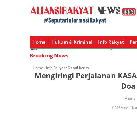
Home
Hukum & Kriminal
Info Rakyat
Per
Home
Hukum & Kriminal
Info Rakyat
Peristiw
Breaking News
Home /
Info Rakyat
/ Detail berita
Mengiringi Perjalanan KA
Doa
Alians
(1276 Views) Ka