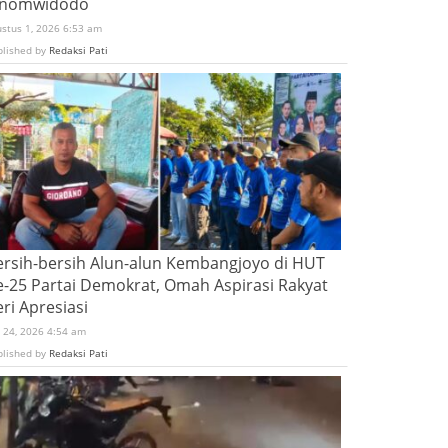
inomwidodo
ustus 1, 2026 6:53 am
blished by
Redaksi Pati
ersih-bersih Alun-alun Kembangjoyo di HUT
e-25 Partai Demokrat, Omah Aspirasi Rakyat
ri Apresiasi
i 24, 2026 4:54 am
blished by
Redaksi Pati