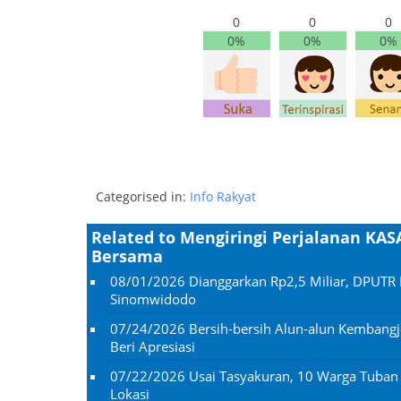
0
0
0
0%
0%
0%
Categorised in:
Info Rakyat
Related to Mengiringi Perjalanan K
Bersama
08/01/2026
Dianggarkan Rp2,5 Miliar, DPUTR 
Sinomwidodo
07/24/2026
Bersih-bersih Alun-alun Kembangj
Beri Apresiasi
07/22/2026
Usai Tasyakuran, 10 Warga Tuba
Lokasi