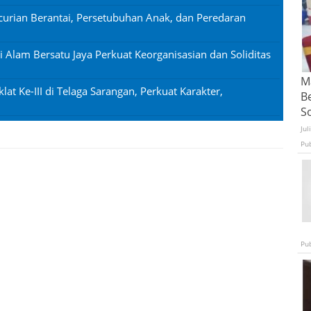
urian Berantai, Persetubuhan Anak, dan Peredaran
si Alam Bersatu Jaya Perkuat Keorganisasian dan Soliditas
Ma
lat Ke-III di Telaga Sarangan, Perkuat Karakter,
B
S
Jul
Pu
Pu