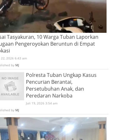
sai Tasyakuran, 10 Warga Tuban Laporkan
ugaan Pengeroyokan Beruntun di Empat
okasi
i 22, 2026 6:43 am
blished by
MJ
Polresta Tuban Ungkap Kasus
Pencurian Berantai,
Persetubuhan Anak, dan
Peredaran Narkoba
Juli 19, 2026 3:54 am
blished by
MJ