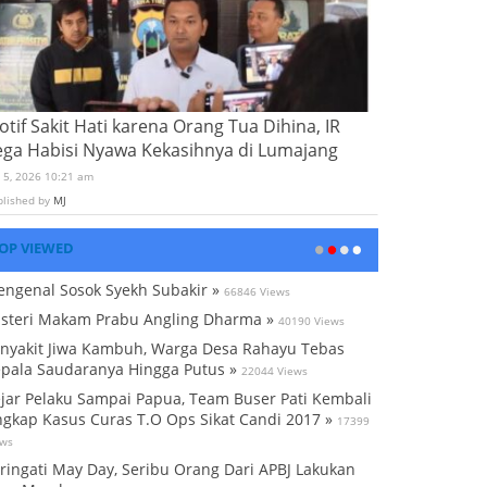
tif Sakit Hati karena Orang Tua Dihina, IR
ega Habisi Nyawa Kekasihnya di Lumajang
i 5, 2026 10:21 am
blished by
MJ
OP VIEWED
ngenal Sosok Syekh Subakir »
66846 Views
steri Makam Prabu Angling Dharma »
40190 Views
nyakit Jiwa Kambuh, Warga Desa Rahayu Tebas
pala Saudaranya Hingga Putus »
22044 Views
jar Pelaku Sampai Papua, Team Buser Pati Kembali
gkap Kasus Curas T.O Ops Sikat Candi 2017 »
17399
ews
ringati May Day, Seribu Orang Dari APBJ Lakukan