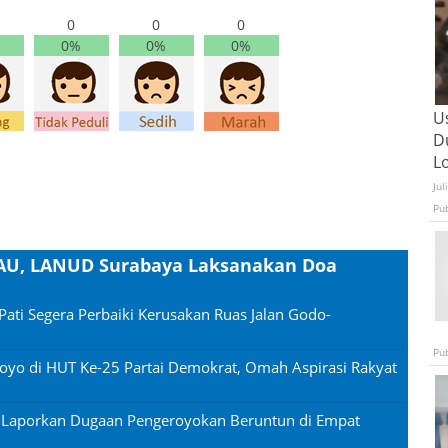
0
0
0
0%
0%
0%
U
D
L
Jul
Pu
ASAU, LANUD Surabaya Laksanakan Doa
Pati Segera Perbaiki Kerusakan Ruas Jalan Godo-
Pu
oyo di HUT Ke-25 Partai Demokrat, Omah Aspirasi Rakyat
n Laporkan Dugaan Pengeroyokan Beruntun di Empat