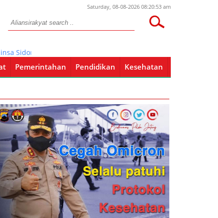
Saturday, 08-08-2026 08:20:53 am
a Sidomulyo Sertu Krida Dwi Bantu Pengairan Sawah Gunakan Pomp
at
Pemerintahan
Pendidikan
Kesehatan
Pendidikan
Kesehatan