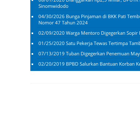
Sinomwidodo
04/30/2026
Bunga Pinjaman di BKK Pati Temb
Nomor 47 Tahun 2024
02/09/2020
Warga Mentoro Digegerkan Sopir
01/25/2020
Satu Pekerja Tewas Tertimpa Ta
07/13/2019
Tuban Digegerkan Penemuan Mayat
02/20/2019
BPBD Salurkan Bantuan Korban K