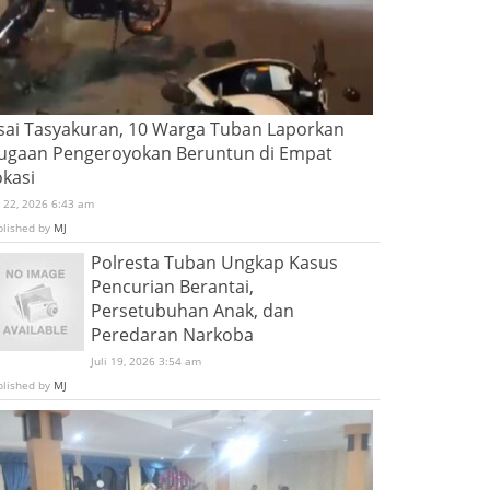
sai Tasyakuran, 10 Warga Tuban Laporkan
ugaan Pengeroyokan Beruntun di Empat
okasi
i 22, 2026 6:43 am
blished by
MJ
Polresta Tuban Ungkap Kasus
Pencurian Berantai,
Persetubuhan Anak, dan
Peredaran Narkoba
Juli 19, 2026 3:54 am
blished by
MJ