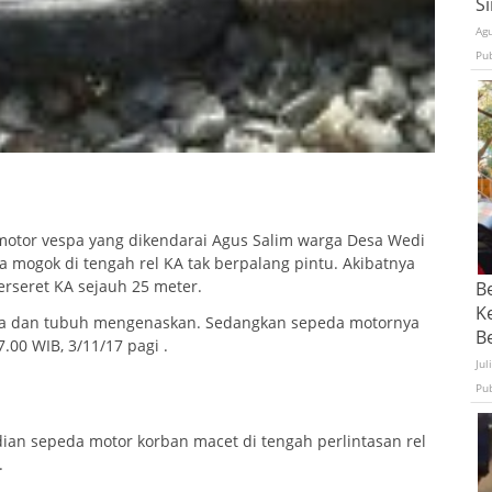
S
Ag
Pu
otor vespa yang dikendarai Agus Salim warga Desa Wedi
 mogok di tengah rel KA tak berpalang pintu. Akibatnya
erseret KA sejauh 25 meter.
B
K
uka dan tubuh mengenaskan. Sedangkan sepeda motornya
Be
.00 WIB, 3/11/17 pagi .
Jul
Pu
ian sepeda motor korban macet di tengah perlintasan rel
.