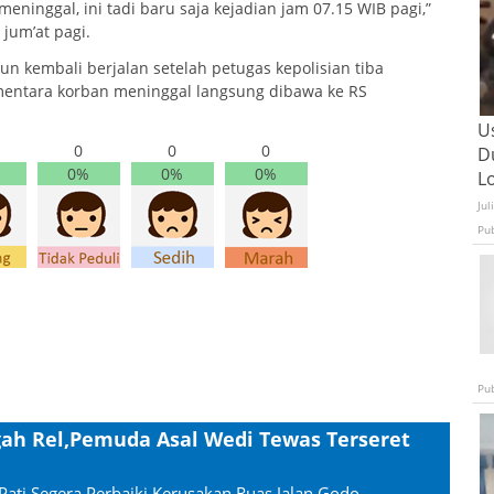
eninggal, ini tadi baru saja kejadian jam 07.15 WIB pagi,”
 jum’at pagi.
n kembali berjalan setelah petugas kepolisian tiba
ementara korban meninggal langsung dibawa ke RS
U
0
0
0
D
0%
0%
0%
L
Jul
Pu
Pu
gah Rel,Pemuda Asal Wedi Tewas Terseret
Pati Segera Perbaiki Kerusakan Ruas Jalan Godo-