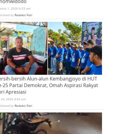
inomwidodo
ustus 1, 2026 6:53 am
blished by
Redaksi Pati
ersih-bersih Alun-alun Kembangjoyo di HUT
e-25 Partai Demokrat, Omah Aspirasi Rakyat
ri Apresiasi
i 24, 2026 4:54 am
blished by
Redaksi Pati