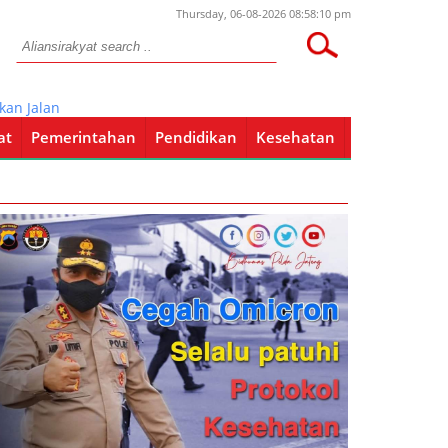
Thursday, 06-08-2026 08:58:10 pm
Jalan Menuju Kampus AKN Tergenang Air
at
Pemerintahan
Pendidikan
Kesehatan
Pendidikan
Kesehatan