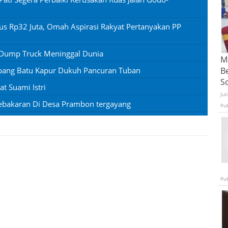
us Rp32 Juta, Omah Aspirasi Rakyat Pertanyakan PP
 Dump Truck Meninggal Dunia
Ma
mbang Batu Kapur Dukuh Pancuran Tuban
B
S
 Suami Istri
Jul
ebakaran Di Desa Prambon tergayang
Pu
Pu