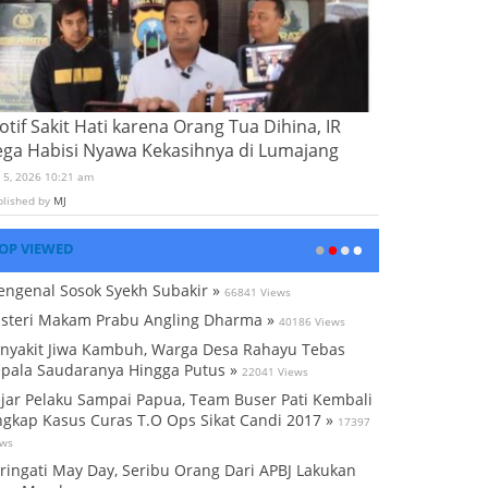
tif Sakit Hati karena Orang Tua Dihina, IR
ega Habisi Nyawa Kekasihnya di Lumajang
i 5, 2026 10:21 am
blished by
MJ
OP VIEWED
ngenal Sosok Syekh Subakir »
66841 Views
steri Makam Prabu Angling Dharma »
40186 Views
nyakit Jiwa Kambuh, Warga Desa Rahayu Tebas
pala Saudaranya Hingga Putus »
22041 Views
jar Pelaku Sampai Papua, Team Buser Pati Kembali
gkap Kasus Curas T.O Ops Sikat Candi 2017 »
17397
ews
ringati May Day, Seribu Orang Dari APBJ Lakukan