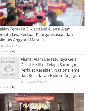
lam Terakhir Diklat Ke-III Aliansi Alam
ersatu Jaya Perkuat Keorganisasian dan
oliditas Anggota Menulis
i 16, 2026 1:07 pm
blished by
MJ
Aliansi Alam Bersatu Jaya Gelar
Diklat Ke-III di Telaga Sarangan,
Perkuat Karakter, Nasionalisme,
dan Kesadaran Hukum Anggota
Juli 15, 2026 10:33 am
blished by
MJ