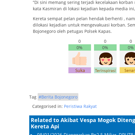
”Di sini memang sering terjadi kecelakaan korban m
kata Kasmiran di lokasi kejadian kepada media ini,
Kereta sempat pelan pelan hendak berhenti , namu
dilokasi kejadian untuk mengevakuasi korban. S
Bojonegoro oleh petugas Polsek Kapas.
0
0
0
0%
0%
0%
Tag
#Berita Bojonegoro
Categorised in:
Peristiwa Rakyat
Related to Akibat Vespa Mogok Diten
Kereta Api
08/01/2026
Dianggarkan Rp2,5 Miliar, DPUTR 