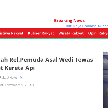
Breaking News
Buruknya Drainase Akibatkan 
istiwa Rakyat
Kuliner Rakyat
Wisata Rakyat
Opini Raky
a Rakyat
Kuliner Rakyat
Wisata Rakyat
Opini Rakyat
Pemerintahan
gah Rel,Pemuda Asal Wedi Tewas
t Kereta Api
iRakyatNews -
MJ
mat, 3 November 2017 - 5:03