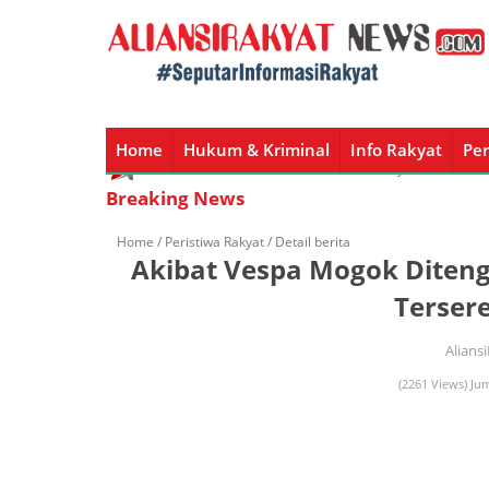
Home
Hukum & Kriminal
Info Rakyat
Per
Home
Hukum & Kriminal
Info Rakyat
Peristiw
Breaking News
Home /
Peristiwa Rakyat
/ Detail berita
Akibat Vespa Mogok Diten
Tersere
Alians
(2261 Views) Ju