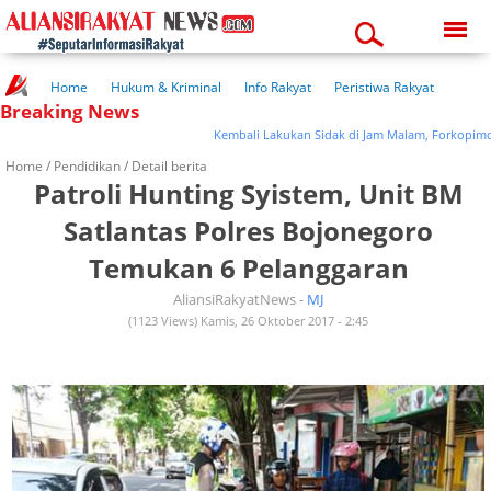
Thursday, 06-08-2026
08:53:11 pm
Home
Hukum & Kriminal
Info Rakyat
Peristiwa Rakyat
Breaking News
Kuliner Rakyat
Wisata Rakyat
Opini Rakyat
Pemerintahan
Pendidikan
Kesehatan
Kembali Lakukan Sidak di Jam Malam, Forkopimda Pa
Home /
Pendidikan
/ Detail berita
Patroli Hunting Syistem, Unit BM
Satlantas Polres Bojonegoro
Temukan 6 Pelanggaran
AliansiRakyatNews -
MJ
(1123 Views) Kamis, 26 Oktober 2017 - 2:45