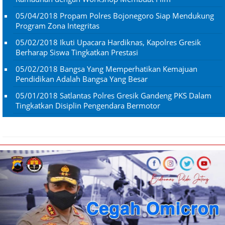
05/04/2018
Propam Polres Bojonegoro Siap Mendukung
Program Zona Integritas
05/02/2018
Ikuti Upacara Hardiknas, Kapolres Gresik
Berharap Siswa Tingkatkan Prestasi
05/02/2018
Bangsa Yang Memperhatikan Kemajuan
Pendidikan Adalah Bangsa Yang Besar
05/01/2018
Satlantas Polres Gresik Gandeng PKS Dalam
Tingkatkan Disiplin Pengendara Bermotor