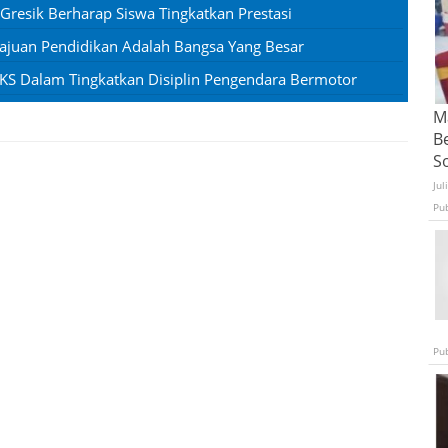
 Gresik Berharap Siswa Tingkatkan Prestasi
juan Pendidikan Adalah Bangsa Yang Besar
PKS Dalam Tingkatkan Disiplin Pengendara Bermotor
Ma
B
S
Jul
Pu
Pu