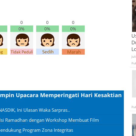
0
0
0
0%
0%
0%
U
D
L
Jul
Pu
impin Upacara Memperingati Hari Kesaktian
Pu
SDIK, Ini Ulasan Waka Sarpras..
, Isi Ramadhan dengan Workshop Membuat Film
endukung Program Zona Integritas