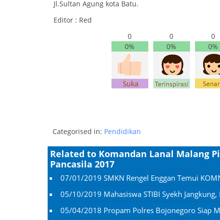
Jl.Sultan Agung kota Batu.
Editor : Red
0
0
0
0%
0%
0%
Categorised in:
Pendidikan
Related to Komandan Lanal Malang P
Pancasila 2017
07/01/2019
SMKN Rengel Enggan Temui KOMNA
05/10/2019
Mahasiswa STIBI Syekh Jangkung
05/04/2018
Propam Polres Bojonegoro Siap M