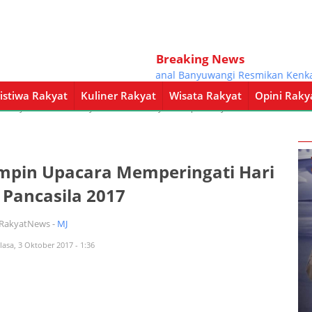
Breaking News
Danlanal Banyuwangi Resmikan Kenkat Per
istiwa Rakyat
Kuliner Rakyat
Wisata Rakyat
Opini Raky
a Rakyat
Kuliner Rakyat
Wisata Rakyat
Opini Rakyat
Pemerintahan
mpin Upacara Memperingati Hari
 Pancasila 2017
iRakyatNews -
MJ
lasa, 3 Oktober 2017 - 1:36