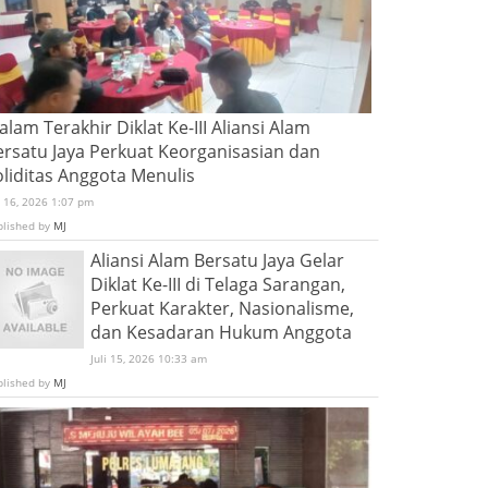
lam Terakhir Diklat Ke-III Aliansi Alam
ersatu Jaya Perkuat Keorganisasian dan
oliditas Anggota Menulis
i 16, 2026 1:07 pm
blished by
MJ
Aliansi Alam Bersatu Jaya Gelar
Diklat Ke-III di Telaga Sarangan,
Perkuat Karakter, Nasionalisme,
dan Kesadaran Hukum Anggota
Juli 15, 2026 10:33 am
blished by
MJ