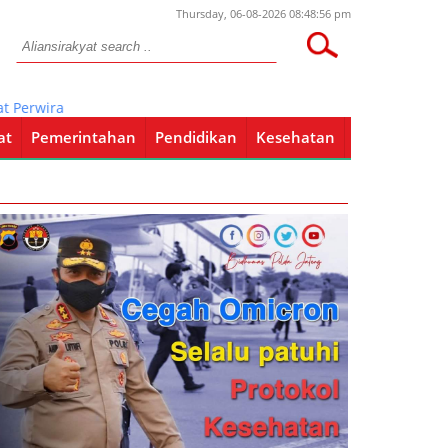
Thursday, 06-08-2026 08:48:56 pm
wira, Bintara Dan Tamtama Lanal Banyuwangi Tahun 2017
at
Pemerintahan
Pendidikan
Kesehatan
Pendidikan
Kesehatan