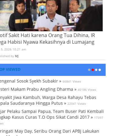
tif Sakit Hati karena Orang Tua Dihina, IR
ega Habisi Nyawa Kekasihnya di Lumajang
i 5, 2026 10:21 am
blished by
MJ
OP VIEWED
ngenal Sosok Syekh Subakir »
66841 Views
steri Makam Prabu Angling Dharma »
40186 Views
nyakit Jiwa Kambuh, Warga Desa Rahayu Tebas
pala Saudaranya Hingga Putus »
22041 Views
jar Pelaku Sampai Papua, Team Buser Pati Kembali
gkap Kasus Curas T.O Ops Sikat Candi 2017 »
17397
ews
ringati May Day, Seribu Orang Dari APBJ Lakukan