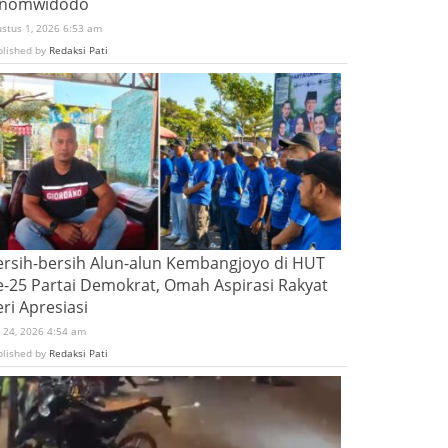
inomwidodo
ustus 1, 2026 6:53 am
blished by
Redaksi Pati
ersih-bersih Alun-alun Kembangjoyo di HUT
e-25 Partai Demokrat, Omah Aspirasi Rakyat
ri Apresiasi
i 24, 2026 4:54 am
blished by
Redaksi Pati