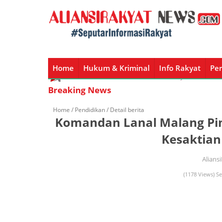
Home
Hukum & Kriminal
Info Rakyat
Per
Home
Hukum & Kriminal
Info Rakyat
Peristiw
Breaking News
Home /
Pendidikan
/ Detail berita
Komandan Lanal Malang Pi
Kesaktian
Alians
(1178 Views) Se