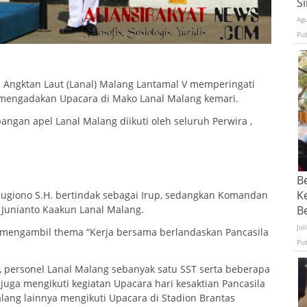
S
Ag
Pu
 Angktan Laut (Lanal) Malang Lantamal V memperingati
n mengadakan Upacara di Mako Lanal Malang kemari.
angan apel Lanal Malang diikuti oleh seluruh Perwira ,
B
K
Sugiono S.H. bertindak sebagai Irup, sedangkan Komandan
 Junianto Kaakun Lanal Malang.
Be
Jul
ni mengambil thema “Kerja bersama berlandaskan Pancasila
Pu
 personel Lanal Malang sebanyak satu SST serta beberapa
juga mengikuti kegiatan Upacara hari kesaktian Pancasila
alang lainnya mengikuti Upacara di Stadion Brantas