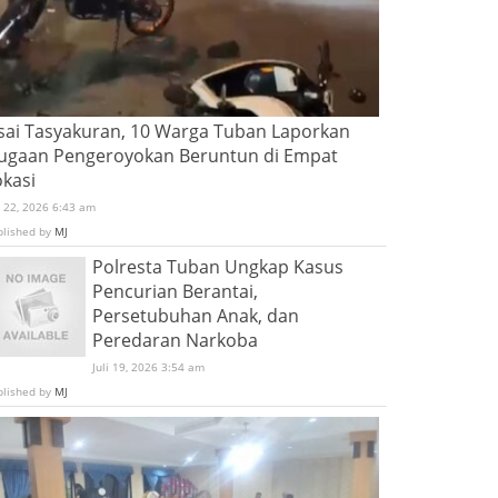
sai Tasyakuran, 10 Warga Tuban Laporkan
ugaan Pengeroyokan Beruntun di Empat
okasi
i 22, 2026 6:43 am
blished by
MJ
Polresta Tuban Ungkap Kasus
Pencurian Berantai,
Persetubuhan Anak, dan
Peredaran Narkoba
Juli 19, 2026 3:54 am
blished by
MJ