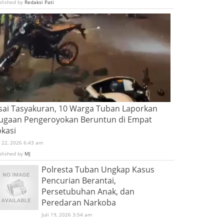
blished by
Redaksi Pati
sai Tasyakuran, 10 Warga Tuban Laporkan
ugaan Pengeroyokan Beruntun di Empat
okasi
i 22, 2026 6:43 am
blished by
MJ
Polresta Tuban Ungkap Kasus
Pencurian Berantai,
Persetubuhan Anak, dan
Peredaran Narkoba
Juli 19, 2026 3:54 am