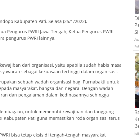
D
ndopo Kabupaten Pati, Selasa (25/1/2022).
P
 Ketua Pengurus PWRI Jawa Tengah, Ketua Pengurus PWRI
S
ra pengurus PWRI lainnya.
Ag
Pu
wajiban dari organisasi, yaitu apabila sudah habis masa
yawarah sebagai kekuasaan tertinggi dalam organisasi.
pakan sebuah wadah organisasi bagi Purnabakti untuk
epada masyarakat, bangsa dan negara. Dengan wadah
iran dan pengalaman dalam kedinasannya sehingga
lembagaan, untuk memenuhi kewajiban dan tanggung
B
RI Kabupaten Pati guna memastikan roda organisasi terus
K
Be
Jul
WRI bisa tetap eksis di tengah-tengah masyarakat