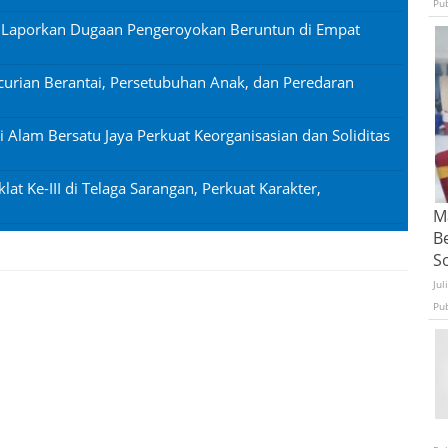
Pu
n Laporkan Dugaan Pengeroyokan Beruntun di Empat
urian Berantai, Persetubuhan Anak, dan Peredaran
si Alam Bersatu Jaya Perkuat Keorganisasian dan Soliditas
lat Ke-III di Telaga Sarangan, Perkuat Karakter,
Ma
B
S
Jul
Pu