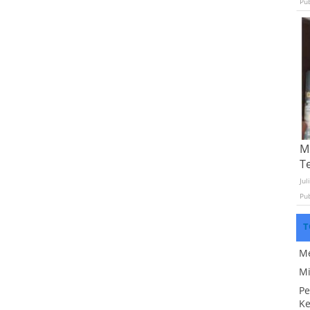
Pu
Mo
T
Jul
Pu
T
Me
Mi
Pe
Ke