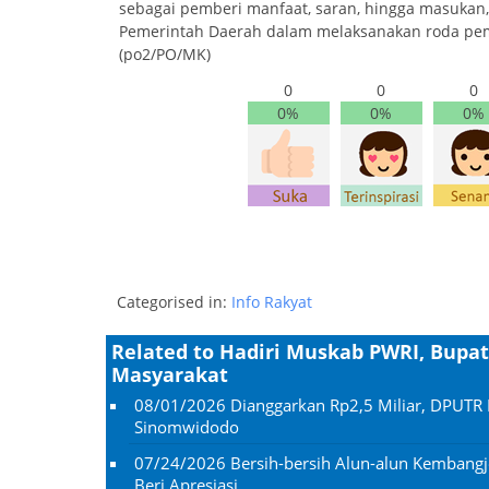
sebagai pemberi manfaat, saran, hingga masukan
Pemerintah Daerah dalam melaksanakan roda pem
(po2/PO/MK)
0
0
0
0%
0%
0%
Categorised in:
Info Rakyat
Related to Hadiri Muskab PWRI, Bupat
Masyarakat
08/01/2026
Dianggarkan Rp2,5 Miliar, DPUTR 
Sinomwidodo
07/24/2026
Bersih-bersih Alun-alun Kembangj
Beri Apresiasi