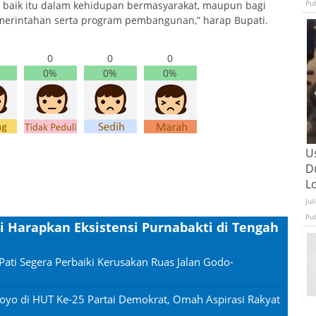
Pu
, baik itu dalam kehidupan bermasyarakat, maupun bagi
erintahan serta program pembangunan,” harap Bupati.
0
0
0
0%
0%
0%
U
D
L
Jul
Pu
i Harapkan Eksistensi Purnabakti di Tengah
Pati Segera Perbaiki Kerusakan Ruas Jalan Godo-
oyo di HUT Ke-25 Partai Demokrat, Omah Aspirasi Rakyat