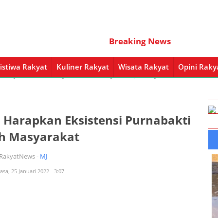
Breaking News
istiwa Rakyat
Kuliner Rakyat
Wisata Rakyat
Opini Raky
a Rakyat
Kuliner Rakyat
Wisata Rakyat
Opini Rakyat
Pemerintahan
 Harapkan Eksistensi Purnabakti
ah Masyarakat
iRakyatNews -
MJ
asa, 25 Januari 2022 - 3:07