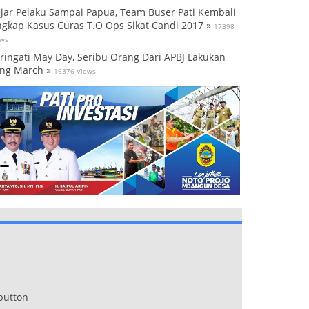
jar Pelaku Sampai Papua, Team Buser Pati Kembali
gkap Kasus Curas T.O Ops Sikat Candi 2017 »
17398
ews
ringati May Day, Seribu Orang Dari APBJ Lakukan
ng March »
16376 Views