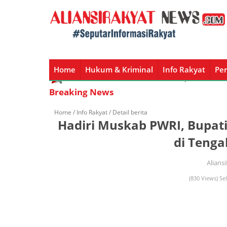
Home
Hukum & Kriminal
Info Rakyat
Per
Home
Hukum & Kriminal
Info Rakyat
Peristiw
Breaking News
Home /
Info Rakyat
/ Detail berita
Hadiri Muskab PWRI, Bupati
di Teng
Alians
(830 Views) Sel