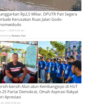
ianggarkan Rp2,5 Miliar, DPUTR Pati Segera
erbaiki Kerusakan Ruas Jalan Godo-
inomwidodo
ustus 1, 2026 6:53 am
blished by
Redaksi Pati
ersih-bersih Alun-alun Kembangjoyo di HUT
e-25 Partai Demokrat, Omah Aspirasi Rakyat
ri Apresiasi
i 24, 2026 4:54 am