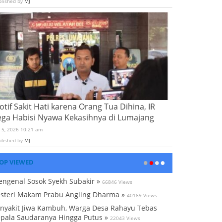
blished by
MJ
tif Sakit Hati karena Orang Tua Dihina, IR
ega Habisi Nyawa Kekasihnya di Lumajang
i 5, 2026 10:21 am
blished by
MJ
OP VIEWED
ngenal Sosok Syekh Subakir »
66846 Views
steri Makam Prabu Angling Dharma »
40189 Views
nyakit Jiwa Kambuh, Warga Desa Rahayu Tebas
pala Saudaranya Hingga Putus »
22043 Views