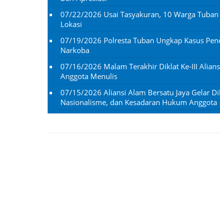
07/22/2026
Usai Tasyakuran, 10 Warga Tuba
Lokasi
07/19/2026
Polresta Tuban Ungkap Kasus Penc
Narkoba
07/16/2026
Malam Terakhir Diklat Ke-III Alian
Anggota Menulis
07/15/2026
Aliansi Alam Bersatu Jaya Gelar Dik
Nasionalisme, dan Kesadaran Hukum Anggota