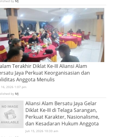
blished by
MJ
lam Terakhir Diklat Ke-III Aliansi Alam
ersatu Jaya Perkuat Keorganisasian dan
oliditas Anggota Menulis
i 16, 2026 1:07 pm
blished by
MJ
Aliansi Alam Bersatu Jaya Gelar
Diklat Ke-III di Telaga Sarangan,
Perkuat Karakter, Nasionalisme,
dan Kesadaran Hukum Anggota
Juli 15, 2026 10:33 am