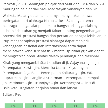
Perwosi., 7 SST Gabungan pelajar dari SMK dan SMA.dan 5 SST
Gabungan pelajar dari SMP Madrasyah Sanawiyah dan SD.
Walikota Malang dalam amanatnya mengatakan bahwa
peringatan hari olahraga Nasional ke – 34 dengan tema
olahraga sebagai alat pemersatu bangsa sehingga olahraga
adalah kebutuhan yg menjadi faktor penting pengembangan
potensi diri, prestasi bangsa dan persatuan bangsa lebih lanjut
irup mengharapkan prestasi olahraga dapat menjadi
kebanggaan nasional dan internasional serta dapat
menciptakan kondisi sehat fisik mental spiritual yg akan dapat
meningkatkan produktivitas dalam pembangunan Nasional.
Kirab yang mengambil Start stadion di Jl. Gajayana – Jln. Ijen –
Perempatan Kawi – Jln. Merdeka Utara – Kayutangan –
Perempatan Raja Bali – Perempatan Kaliurang – Jln. WR.
Supratman – Jln. Panglima Sudirman – Perempatan Rampal –
Jln. Pattimura – Jln. Trunojoyo – Jln. Kertanegara – Finis di
Balaikota . Kegiatan berjalan aman dan lancar.
Editor : Red
0
0
0
0
0
0%
0%
0%
0%
0%