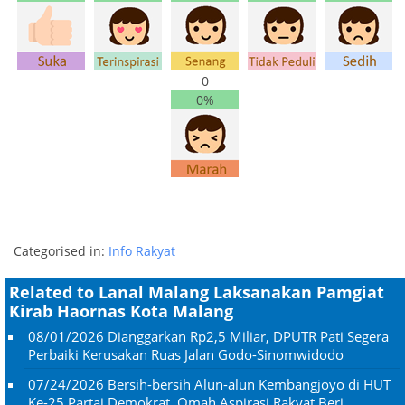
0
0%
Categorised in:
Info Rakyat
Related to Lanal Malang Laksanakan Pamgiat
Kirab Haornas Kota Malang
08/01/2026
Dianggarkan Rp2,5 Miliar, DPUTR Pati Segera
Perbaiki Kerusakan Ruas Jalan Godo-Sinomwidodo
07/24/2026
Bersih-bersih Alun-alun Kembangjoyo di HUT
Ke-25 Partai Demokrat, Omah Aspirasi Rakyat Beri