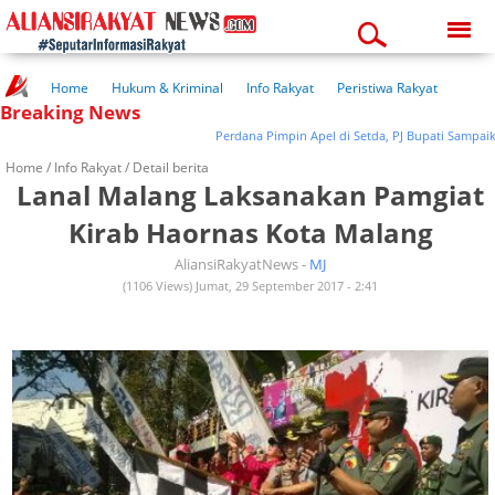
Saturday, 08-08-2026
11:49:19 am
Home
Hukum & Kriminal
Info Rakyat
Peristiwa Rakyat
Breaking News
Kuliner Rakyat
Wisata Rakyat
Opini Rakyat
Pemerintahan
Pendidikan
Kesehatan
Perdana Pimpin Apel di Setda, PJ Bupati Sampaikan Ha
Home /
Info Rakyat
/ Detail berita
Lanal Malang Laksanakan Pamgiat
Kirab Haornas Kota Malang
AliansiRakyatNews -
MJ
(1106 Views) Jumat, 29 September 2017 - 2:41