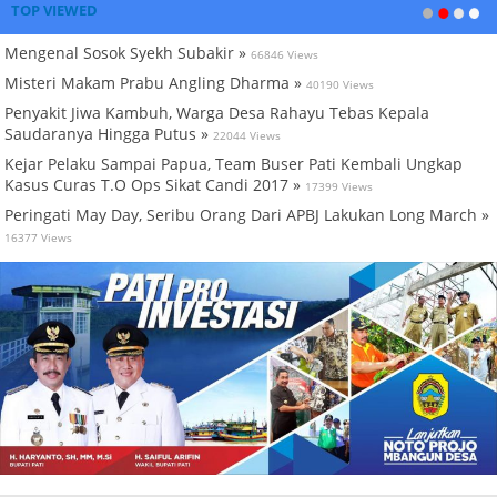
TOP VIEWED
Mengenal Sosok Syekh Subakir »
66846 Views
Misteri Makam Prabu Angling Dharma »
40190 Views
Penyakit Jiwa Kambuh, Warga Desa Rahayu Tebas Kepala
Saudaranya Hingga Putus »
22044 Views
Kejar Pelaku Sampai Papua, Team Buser Pati Kembali Ungkap
Kasus Curas T.O Ops Sikat Candi 2017 »
17399 Views
Peringati May Day, Seribu Orang Dari APBJ Lakukan Long March »
16377 Views