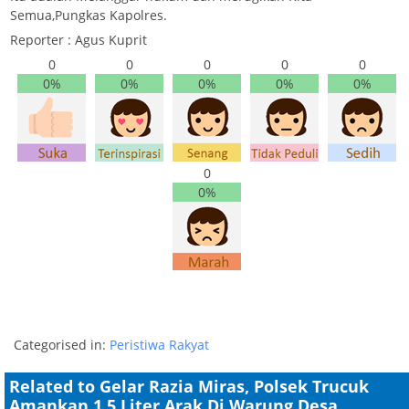
Semua,Pungkas Kapolres.
Reporter : Agus Kuprit
0
0
0
0
0
0%
0%
0%
0%
0%
0
0%
Categorised in:
Peristiwa Rakyat
Related to Gelar Razia Miras, Polsek Trucuk
Amankan 1,5 Liter Arak Di Warung Desa