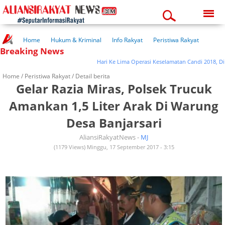
Sunday, 09-08-2026
01:28:14 pm
Home
Hukum & Kriminal
Info Rakyat
Peristiwa Rakyat
Breaking News
Kuliner Rakyat
Wisata Rakyat
Opini Rakyat
Pemerintahan
Pendidikan
Kesehatan
Hari Ke Lima Operasi Keselamatan Candi 2018, Di Blo
Home /
Peristiwa Rakyat
/ Detail berita
Gelar Razia Miras, Polsek Trucuk
Amankan 1,5 Liter Arak Di Warung
Desa Banjarsari
AliansiRakyatNews -
MJ
(1179 Views) Minggu, 17 September 2017 - 3:15