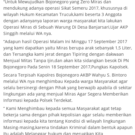
“Untuk Mewujudkan Bojonegoro yang Zero Miras dan
mendukung adanya operasi Sikat Semeru 2017, khususnya di
wilayah Hukum Kecamatan Trucuk,kami beserta 3 Anggota
dengan adanyanya laporan warga masyarakat kita lakukan
Operasi Miras di Sebuah Warung Di Desa Banjarsari,Ujar AKP
Singgih melalui WA nya.
“Adapun hasil Operasi Malam Ini Minggu 17 September 2017
yang kami dapatkan yaitu Miras berupa arak sebanyak 1,5 Liter,
dan Tersangka kami jerat dengan Tipiring dengan dakwaan
Menjual Mitas Tanpa Ijin,dan akan kita sidangkan besok Di PN
Bojonegoro Pada Senin 18 September 2017,Pungkas Kapolsek.
Secara Terpisah Kapolres Bojonegoro AKBP Wahyu S. Bintoro
melalui WA nya menghimbau Kepada warga Masyarakat agar
selalu bersinergi dengan Pihak yang berwajib apabila di sekitar
lingkungan ada yang menjual Miras Agar Segera Memberikan
Informasi kepada Polsek Terdekat.
” Kami Menghimbau kepada semua Masyarakat agat tetap
bekerja sama dengan pihak kepolisian agar selalu memberikan
informasi kepada kita tentang Kondisi di wilayah lingkungan
Masing-masing,karena tindakan Kriminal dalam bentuk apapun
Itu adalah Melanggar hukum dan merugikan Kita