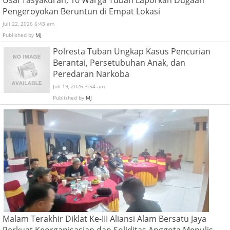
Usai Tasyakuran, 10 Warga Tuban Laporkan Dugaan
Pengeroyokan Beruntun di Empat Lokasi
Juli 22, 2026 6:43 am
Published by
MJ
Polresta Tuban Ungkap Kasus Pencurian
Berantai, Persetubuhan Anak, dan
Peredaran Narkoba
Juli 19, 2026 3:54 am
Published by
MJ
Malam Terakhir Diklat Ke-III Aliansi Alam Bersatu Jaya