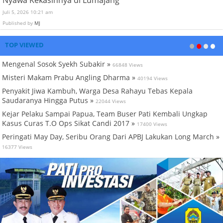
Nyawa Kekasihnya di Lumajang
Juli 5, 2026 10:21 am
Published by
MJ
TOP VIEWED
Mengenal Sosok Syekh Subakir »
66848 Views
Misteri Makam Prabu Angling Dharma »
40194 Views
Penyakit Jiwa Kambuh, Warga Desa Rahayu Tebas Kepala
Saudaranya Hingga Putus »
22044 Views
Kejar Pelaku Sampai Papua, Team Buser Pati Kembali Ungkap
Kasus Curas T.O Ops Sikat Candi 2017 »
17400 Views
Peringati May Day, Seribu Orang Dari APBJ Lakukan Long March »
16377 Views