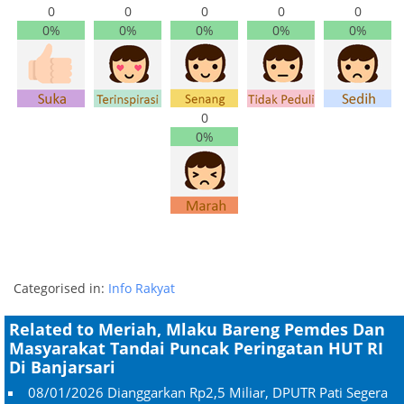
0
0
0
0
0
0%
0%
0%
0%
0%
0
0%
Categorised in:
Info Rakyat
Related to Meriah, Mlaku Bareng Pemdes Dan
Masyarakat Tandai Puncak Peringatan HUT RI
Di Banjarsari
08/01/2026
Dianggarkan Rp2,5 Miliar, DPUTR Pati Segera