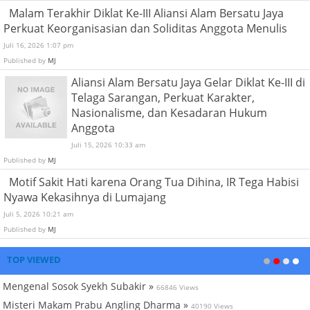
Malam Terakhir Diklat Ke-III Aliansi Alam Bersatu Jaya
Perkuat Keorganisasian dan Soliditas Anggota Menulis
Juli 16, 2026 1:07 pm
Published by
MJ
Aliansi Alam Bersatu Jaya Gelar Diklat Ke-III di
Telaga Sarangan, Perkuat Karakter,
Nasionalisme, dan Kesadaran Hukum
Anggota
Juli 15, 2026 10:33 am
Published by
MJ
Motif Sakit Hati karena Orang Tua Dihina, IR Tega Habisi
Nyawa Kekasihnya di Lumajang
Juli 5, 2026 10:21 am
Published by
MJ
TOP VIEWED
Mengenal Sosok Syekh Subakir »
66846 Views
Misteri Makam Prabu Angling Dharma »
40190 Views