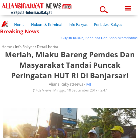
Saturday, 08-08-2026
09:36:46 am
Home
Hukum & Kriminal
Info Rakyat
Peristiwa Rakyat
Breaking News
Kuliner Rakyat
Wisata Rakyat
Opini Rakyat
Pemerintahan
Pendidikan
Kesehatan
Guyub Rukun, Bhabinsa Dan Bhabinkamtibmas Giat 
Home /
Info Rakyat
/ Detail berita
Meriah, Mlaku Bareng Pemdes Dan
Masyarakat Tandai Puncak
Peringatan HUT RI Di Banjarsari
AliansiRakyatNews -
MJ
(1482 Views) Minggu, 10 September 2017 - 2:47