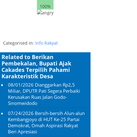
100%
Categorised in:
Info Rakyat
Related to Berikan
Pembekalan, Bupati Ajak
Cakades Terpilih Pahami
Karakteristik Desa
08/01/2026
Dianggarkan Rp2,5
Miliar, DPUTR Pati Segera Perbaiki
Kerusakan Ruas Jalan Godo-
Sinomwidodo
07/24/2026
Bersih-bersih Alun-alun
Kembangjoyo di HUT Ke-25 Partai
Demokrat, Omah Aspirasi Rakyat
Beri Apresiasi