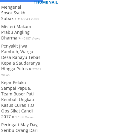
Mengenal
Sosok Syekh
Subakir »
66843 Views
Misteri Makam
Prabu Angling
Dharma »
40187 Views
Penyakit Jiwa
Kambuh, Warga
Desa Rahayu Tebas
Kepala Saudaranya
Hingga Putus »
22042
Views
Kejar Pelaku
Sampai Papua,
Team Buser Pati
Kembali Ungkap
Kasus Curas T.O
Ops Sikat Candi
2017 »
17398 Views
Peringati May Day,
Seribu Orang Dari