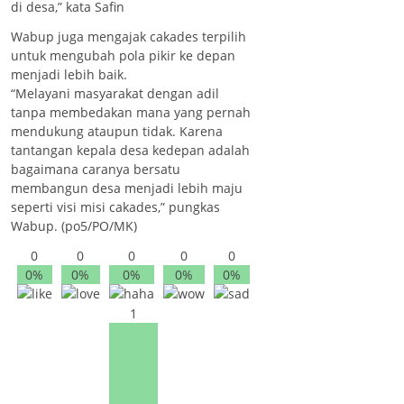
di desa,” kata Safin
Wabup juga mengajak cakades terpilih
untuk mengubah pola pikir ke depan
menjadi lebih baik.
“Melayani masyarakat dengan adil
tanpa membedakan mana yang pernah
mendukung ataupun tidak. Karena
tantangan kepala desa kedepan adalah
bagaimana caranya bersatu
membangun desa menjadi lebih maju
seperti visi misi cakades,” pungkas
Wabup. (po5/PO/MK)
0
0
0
0
0
0%
0%
0%
0%
0%
1