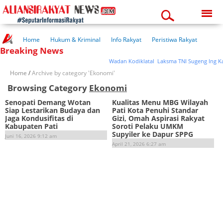
Friday, 07-08-2026
12:12:43 pm
Home
Hukum & Kriminal
Info Rakyat
Peristiwa Rakyat
Breaking News
Kuliner Rakyat
Wisata Rakyat
Opini Rakyat
Pemerintahan
Pendidikan
Kesehatan
Wadan Kodiklatal Laksma TNI Sugeng Ing Kaw
Home
/
Archive by category 'Ekonomi'
Browsing Category
Ekonomi
Senopati Demang Wotan
Kualitas Menu MBG Wilayah
Siap Lestarikan Budaya dan
Pati Kota Penuhi Standar
Jaga Kondusifitas di
Gizi, Omah Aspirasi Rakyat
Kabupaten Pati
Soroti Pelaku UMKM
Supyiler ke Dapur SPPG
Juni 16, 2026 9:12 am
April 21, 2026 6:27 am