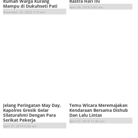
Rumah Warga Kurang
Rastra Hari Ini
Mampu di Dukuhseti Pati
April 30, 2018 5:02 am
November 25, 2025 7:13 am
Jelang Peringatan May Day,
Temu Wicara Meremajakan
Kapolres Gresik Gelar
Kendaraan Bersama Dishub
Silaturahmi Dengan Para
Dan Lalu Lintas
Serikat Pekerja
April 27, 2018 12:40 am
April 27, 2018 6:26 am