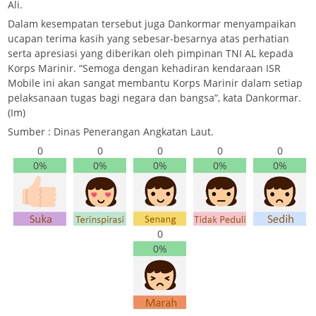
Ali.
Dalam kesempatan tersebut juga Dankormar menyampaikan
ucapan terima kasih yang sebesar-besarnya atas perhatian
serta apresiasi yang diberikan oleh pimpinan TNI AL kepada
Korps Marinir. “Semoga dengan kehadiran kendaraan ISR
Mobile ini akan sangat membantu Korps Marinir dalam setiap
pelaksanaan tugas bagi negara dan bangsa”, kata Dankormar.
(Im)
Sumber : Dinas Penerangan Angkatan Laut.
0
0
0
0
0
0%
0%
0%
0%
0%
0
0%