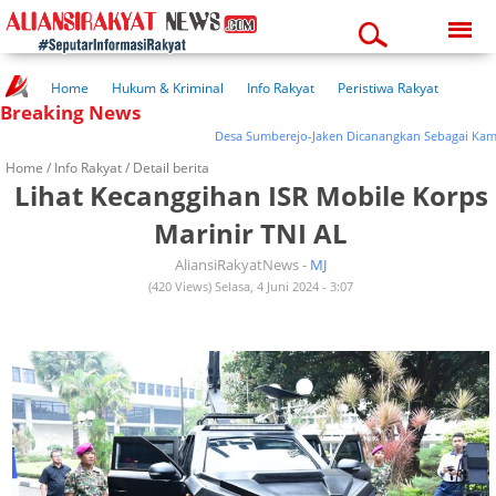
Friday, 07-08-2026
07:53:00 pm
Home
Hukum & Kriminal
Info Rakyat
Peristiwa Rakyat
Breaking News
Kuliner Rakyat
Wisata Rakyat
Opini Rakyat
Pemerintahan
Pendidikan
Kesehatan
Desa Sumberejo-Jaken Dicanangkan Sebagai Kampung 
Home /
Info Rakyat
/ Detail berita
Lihat Kecanggihan ISR Mobile Korps
Marinir TNI AL
AliansiRakyatNews -
MJ
(420 Views) Selasa, 4 Juni 2024 - 3:07