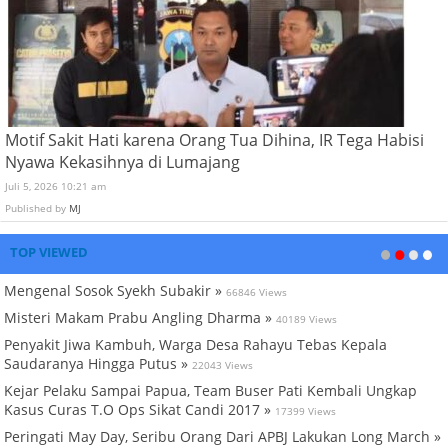
Motif Sakit Hati karena Orang Tua Dihina, IR Tega Habisi
Nyawa Kekasihnya di Lumajang
Juli 5, 2026 10:21 am
Published by
MJ
TOP VIEWED
Mengenal Sosok Syekh Subakir »
66846 Views
Misteri Makam Prabu Angling Dharma »
40189 Views
Penyakit Jiwa Kambuh, Warga Desa Rahayu Tebas Kepala
Saudaranya Hingga Putus »
22043 Views
Kejar Pelaku Sampai Papua, Team Buser Pati Kembali Ungkap
Kasus Curas T.O Ops Sikat Candi 2017 »
17399 Views
Peringati May Day, Seribu Orang Dari APBJ Lakukan Long March »