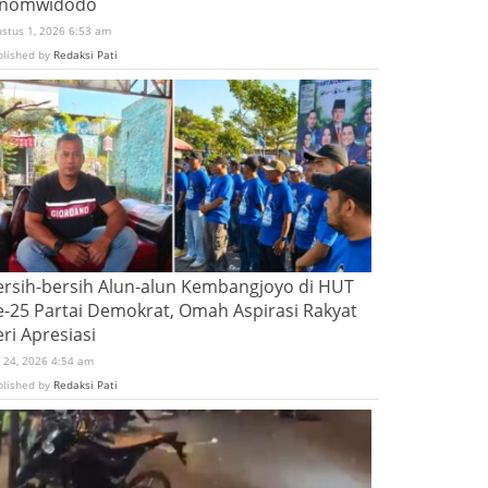
inomwidodo
ustus 1, 2026 6:53 am
blished by
Redaksi Pati
ersih-bersih Alun-alun Kembangjoyo di HUT
e-25 Partai Demokrat, Omah Aspirasi Rakyat
ri Apresiasi
i 24, 2026 4:54 am
blished by
Redaksi Pati