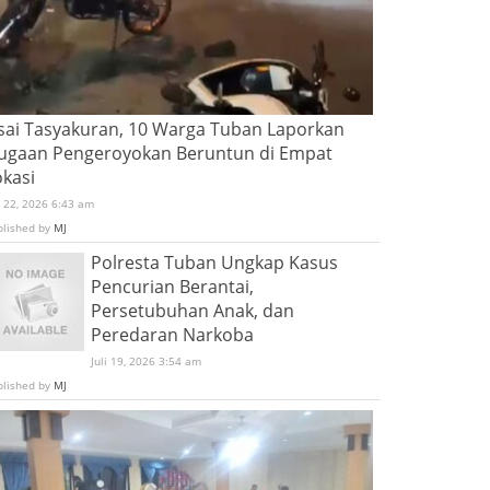
sai Tasyakuran, 10 Warga Tuban Laporkan
ugaan Pengeroyokan Beruntun di Empat
okasi
i 22, 2026 6:43 am
blished by
MJ
Polresta Tuban Ungkap Kasus
Pencurian Berantai,
Persetubuhan Anak, dan
Peredaran Narkoba
Juli 19, 2026 3:54 am
blished by
MJ