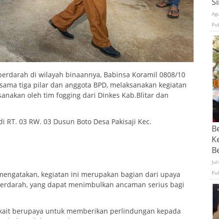
S
Ag
Pu
rdarah di wilayah binaannya, Babinsa Koramil 0808/10
ama tiga pilar dan anggota BPD, melaksanakan kegiatan
nakan oleh tim fogging dari Dinkes Kab.Blitar dan
i RT. 03 RW. 03 Dusun Boto Desa Pakisaji Kec.
B
K
Be
Jul
Pu
engatakan, kegiatan ini merupakan bagian dari upaya
erdarah, yang dapat menimbulkan ancaman serius bagi
terkait berupaya untuk memberikan perlindungan kepada