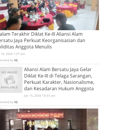
lam Terakhir Diklat Ke-III Aliansi Alam
ersatu Jaya Perkuat Keorganisasian dan
oliditas Anggota Menulis
i 16, 2026 1:07 pm
blished by
MJ
Aliansi Alam Bersatu Jaya Gelar
Diklat Ke-III di Telaga Sarangan,
Perkuat Karakter, Nasionalisme,
dan Kesadaran Hukum Anggota
Juli 15, 2026 10:33 am
blished by
MJ