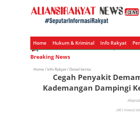
Home
Hukum & Kriminal
Info Rakyat
Per
Home
Hukum & Kriminal
Info Rakyat
Peristiw
Breaking News
Home /
Info Rakyat
/ Detail berita
Cegah Penyakit Demam
Kademangan Dampingi Ke
Alians
(401 Views) Sel