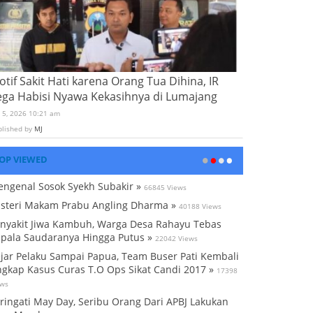
tif Sakit Hati karena Orang Tua Dihina, IR
ega Habisi Nyawa Kekasihnya di Lumajang
i 5, 2026 10:21 am
blished by
MJ
OP VIEWED
ngenal Sosok Syekh Subakir »
66845 Views
steri Makam Prabu Angling Dharma »
40188 Views
nyakit Jiwa Kambuh, Warga Desa Rahayu Tebas
pala Saudaranya Hingga Putus »
22042 Views
jar Pelaku Sampai Papua, Team Buser Pati Kembali
gkap Kasus Curas T.O Ops Sikat Candi 2017 »
17398
ews
ringati May Day, Seribu Orang Dari APBJ Lakukan