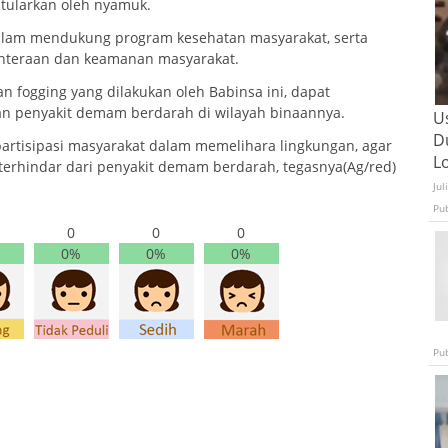
itularkan oleh nyamuk.
 dalam mendukung program kesehatan masyarakat, serta
hteraan dan keamanan masyarakat.
fogging yang dilakukan oleh Babinsa ini, dapat
 penyakit demam berdarah di wilayah binaannya.
U
D
partisipasi masyarakat dalam memelihara lingkungan, agar
L
 terhindar dari penyakit demam berdarah, tegasnya(Ag/red)
Jul
Pu
0
0
0
0%
0%
0%
Pu