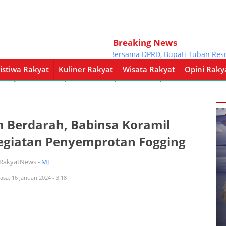
Breaking News
Bersama DPRD, Bupati Tuban Resmi Ta
istiwa Rakyat
Kuliner Rakyat
Wisata Rakyat
Opini Raky
a Rakyat
Kuliner Rakyat
Wisata Rakyat
Opini Rakyat
Pemerintahan
 Berdarah, Babinsa Koramil
giatan Penyemprotan Fogging
iRakyatNews -
MJ
asa, 16 Januari 2024 - 3:18