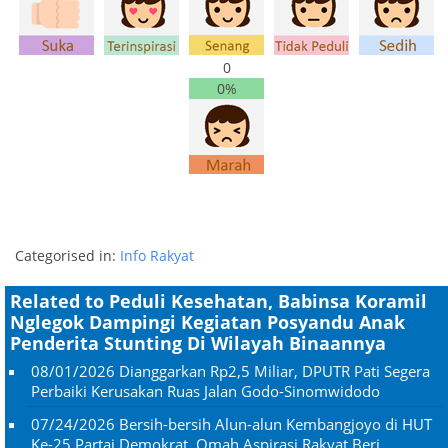
0
0%
Categorised in:
Info Rakyat
Related to Peduli Kesehatan, Babinsa Koramil
Nglegok Dampingi Kegiatan Posyandu Anak
Penderita Stunting Di Wilayah Binaannya
08/01/2026
Dianggarkan Rp2,5 Miliar, DPUTR Pati Segera
Perbaiki Kerusakan Ruas Jalan Godo-Sinomwidodo
07/24/2026
Bersih-bersih Alun-alun Kembangjoyo di HUT
Ke-25 Partai Demokrat, Omah Aspirasi Rakyat Beri