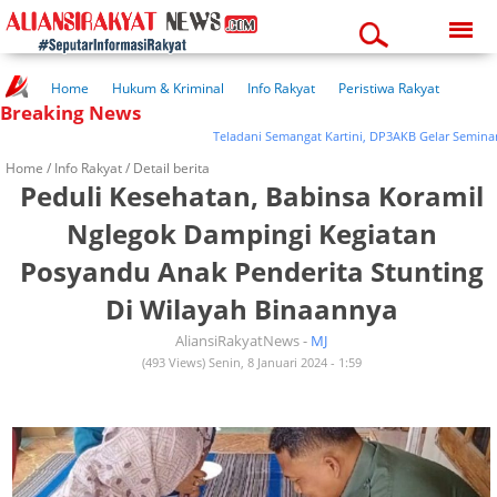
Friday, 07-08-2026
05:36:29 pm
Home
Hukum & Kriminal
Info Rakyat
Peristiwa Rakyat
Breaking News
Kuliner Rakyat
Wisata Rakyat
Opini Rakyat
Pemerintahan
Pendidikan
Kesehatan
Teladani Semangat Kartini, DP3AKB Gelar Seminar N
Home /
Info Rakyat
/ Detail berita
Peduli Kesehatan, Babinsa Koramil
Nglegok Dampingi Kegiatan
Posyandu Anak Penderita Stunting
Di Wilayah Binaannya
AliansiRakyatNews -
MJ
(493 Views) Senin, 8 Januari 2024 - 1:59