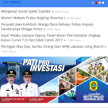
TOP VIEWED
Mengenal Sosok Syekh Subakir »
66846 Views
Misteri Makam Prabu Angling Dharma »
40189 Views
Penyakit Jiwa Kambuh, Warga Desa Rahayu Tebas Kepala
Saudaranya Hingga Putus »
22043 Views
Kejar Pelaku Sampai Papua, Team Buser Pati Kembali Ungkap
Kasus Curas T.O Ops Sikat Candi 2017 »
17399 Views
Peringati May Day, Seribu Orang Dari APBJ Lakukan Long March »
16377 Views