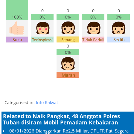
0
0
0
0
100%
0%
0%
0%
0%
0
0%
Categorised in:
Info Rakyat
Related to Naik Pangkat, 48 Anggota Polres
Tuban disiram Mobil Pemadam Kebakaran
08/01/2026
Dianggarkan Rp2,5 Miliar, DPUTR Pati Segera