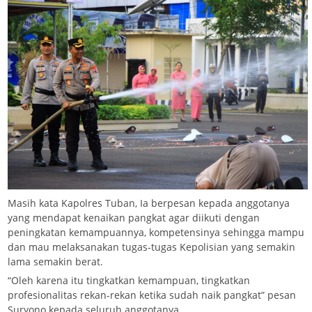
Masih kata Kapolres Tuban, Ia berpesan kepada anggotanya
yang mendapat kenaikan pangkat agar diikuti dengan
peningkatan kemampuannya, kompetensinya sehingga mampu
dan mau melaksanakan tugas-tugas Kepolisian yang semakin
lama semakin berat.
“Oleh karena itu tingkatkan kemampuan, tingkatkan
profesionalitas rekan-rekan ketika sudah naik pangkat” pesan
Suryono kepada seluruh anggotanya.