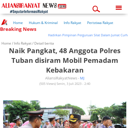
Saturday, 08-08-2026
06:05:24 pm
Home
Hukum & Kriminal
Info Rakyat
Peristiwa Rakyat
Breaking News
Kuliner Rakyat
Wisata Rakyat
Opini Rakyat
Pemerintahan
Pendidikan
Kesehatan
Hadirkan Pimpinan Perguruan Silat Dalam Jumat Curhat, Ka
Home /
Info Rakyat
/ Detail berita
Naik Pangkat, 48 Anggota Polres
Tuban disiram Mobil Pemadam
Kebakaran
AliansiRakyatNews -
MJ
(505 Views) Senin, 3 Juli 2023 - 2:40