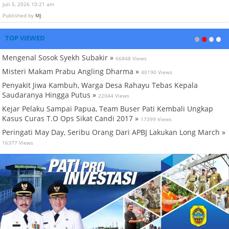
Juli 5, 2026 10:21 am
Published by
MJ
TOP VIEWED
Mengenal Sosok Syekh Subakir »
66848 Views
Misteri Makam Prabu Angling Dharma »
40190 Views
Penyakit Jiwa Kambuh, Warga Desa Rahayu Tebas Kepala
Saudaranya Hingga Putus »
22044 Views
Kejar Pelaku Sampai Papua, Team Buser Pati Kembali Ungkap
Kasus Curas T.O Ops Sikat Candi 2017 »
17399 Views
Peringati May Day, Seribu Orang Dari APBJ Lakukan Long March »
16377 Views