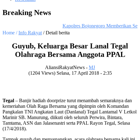
Breaking News
Kapolres Bojonegoro Memberikan Sema
Home /
Info Rakyat
/ Detail berita
Guyub, Keluarga Besar Lanal Tegal
Olahraga Bersama Anggota PPAL
AliansiRakyatNews -
MJ
(1204 Views) Selasa, 17 April 2018 - 2:35
Tegal
– Banjir hadiah doorprize turut menambah semaraknya dan
kemeriahan Olah Raga Bersama yang dipimpin oleh Komandan
Pangkalan TNI Angkatan Laut (Danlanal) Tegal Lantamal V Letkol
Marinir SB. Manurung, diikuti oleh seluruh Perwira, Bintara,
Tamtama, ASN dan Jalasenastri serta PPAL Rayon Tegal, Selasa
(17/4/2018).
Tampak guyub dan menyenangkan, acara olahraga bersama kali ini