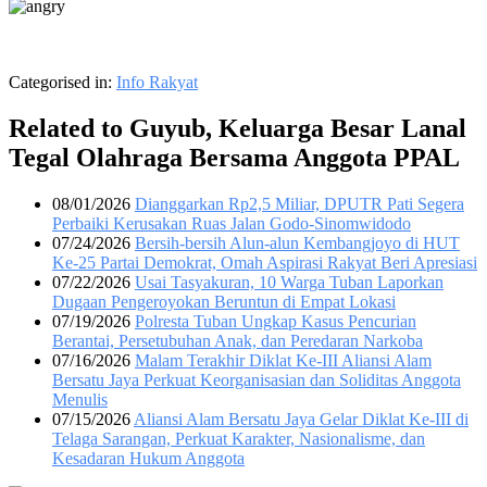
Categorised in:
Info Rakyat
Related to Guyub, Keluarga Besar Lanal
Tegal Olahraga Bersama Anggota PPAL
08/01/2026
Dianggarkan Rp2,5 Miliar, DPUTR Pati Segera
Perbaiki Kerusakan Ruas Jalan Godo-Sinomwidodo
07/24/2026
Bersih-bersih Alun-alun Kembangjoyo di HUT
Ke-25 Partai Demokrat, Omah Aspirasi Rakyat Beri Apresiasi
07/22/2026
Usai Tasyakuran, 10 Warga Tuban Laporkan
Dugaan Pengeroyokan Beruntun di Empat Lokasi
07/19/2026
Polresta Tuban Ungkap Kasus Pencurian
Berantai, Persetubuhan Anak, dan Peredaran Narkoba
07/16/2026
Malam Terakhir Diklat Ke-III Aliansi Alam
Bersatu Jaya Perkuat Keorganisasian dan Soliditas Anggota
Menulis
07/15/2026
Aliansi Alam Bersatu Jaya Gelar Diklat Ke-III di
Telaga Sarangan, Perkuat Karakter, Nasionalisme, dan
Kesadaran Hukum Anggota