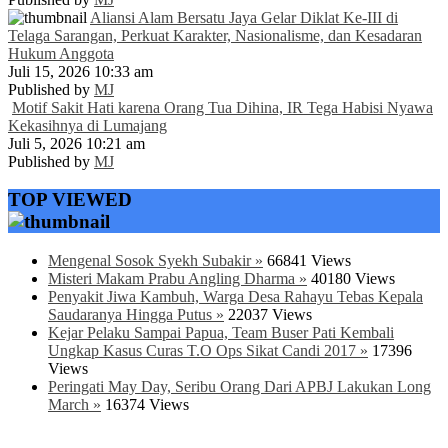
Aliansi Alam Bersatu Jaya Gelar Diklat Ke-III di
Telaga Sarangan, Perkuat Karakter, Nasionalisme, dan Kesadaran
Hukum Anggota
Juli 15, 2026 10:33 am
Published by
MJ
Motif Sakit Hati karena Orang Tua Dihina, IR Tega Habisi Nyawa
Kekasihnya di Lumajang
Juli 5, 2026 10:21 am
Published by
MJ
TOP VIEWED
Mengenal Sosok Syekh Subakir »
66841 Views
Misteri Makam Prabu Angling Dharma »
40180 Views
Penyakit Jiwa Kambuh, Warga Desa Rahayu Tebas Kepala
Saudaranya Hingga Putus »
22037 Views
Kejar Pelaku Sampai Papua, Team Buser Pati Kembali
Ungkap Kasus Curas T.O Ops Sikat Candi 2017 »
17396
Views
Peringati May Day, Seribu Orang Dari APBJ Lakukan Long
March »
16374 Views