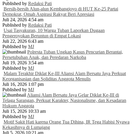
Published by
Redaksi Pati
Bersih-bersih Alun-alun Kembangjoyo di HUT Ke-25 Partai
Demokrat, Omah Aspirasi Rakyat Beri Apresiasi
Juli 24, 2026 4:54 am
Published by
Redaksi Pati
Usai Tasyakuran, 10 Warga Tuban Laporkan Dugaan
Pengeroyokan Beruntun di Empat Lokasi
Juli 22, 2026 6:43 am
Published by
MJ
Polresta Tuban Ungkap Kasus Pencurian Berantai,
Persetubuhan Anak, dan Peredaran Narkoba
Juli 19, 2026 3:54 am
Published by
MJ
Malam Terakhir Diklat Ke-III Aliansi Alam Bersatu Jaya Perkuat
Keorganisasian dan Soliditas Anggota Menulis
Juli 16, 2026 1:07 pm
Published by
MJ
Aliansi Alam Bersatu Jaya Gelar Diklat Ke-III di
Telaga Sarangan, Perkuat Karakter, Nasionalisme, dan Kesadaran
Hukum Anggota
Juli 15, 2026 10:33 am
Published by
MJ
Motif Sakit Hati karena Orang Tua Dihina, IR Tega Habisi Nyawa
Kekasihnya di Lumajang
Juli 5, 2026 10:21 am