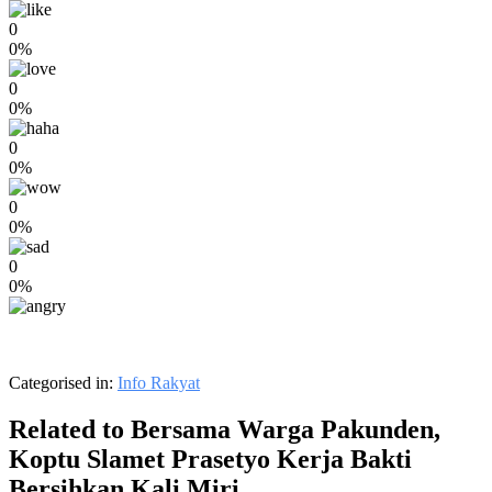
0
0%
0
0%
0
0%
0
0%
0
0%
Categorised in:
Info Rakyat
Related to Bersama Warga Pakunden,
Koptu Slamet Prasetyo Kerja Bakti
Bersihkan Kali Miri