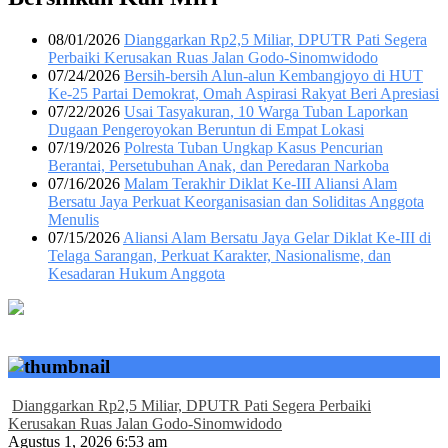
08/01/2026
Dianggarkan Rp2,5 Miliar, DPUTR Pati Segera
Perbaiki Kerusakan Ruas Jalan Godo-Sinomwidodo
07/24/2026
Bersih-bersih Alun-alun Kembangjoyo di HUT
Ke-25 Partai Demokrat, Omah Aspirasi Rakyat Beri Apresiasi
07/22/2026
Usai Tasyakuran, 10 Warga Tuban Laporkan
Dugaan Pengeroyokan Beruntun di Empat Lokasi
07/19/2026
Polresta Tuban Ungkap Kasus Pencurian
Berantai, Persetubuhan Anak, dan Peredaran Narkoba
07/16/2026
Malam Terakhir Diklat Ke-III Aliansi Alam
Bersatu Jaya Perkuat Keorganisasian dan Soliditas Anggota
Menulis
07/15/2026
Aliansi Alam Bersatu Jaya Gelar Diklat Ke-III di
Telaga Sarangan, Perkuat Karakter, Nasionalisme, dan
Kesadaran Hukum Anggota
Dianggarkan Rp2,5 Miliar, DPUTR Pati Segera Perbaiki
Kerusakan Ruas Jalan Godo-Sinomwidodo
Agustus 1, 2026 6:53 am