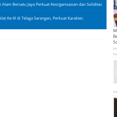
si Alam Bersatu Jaya Perkuat Keorganisasian dan Soliditas
lat Ke-III di Telaga Sarangan, Perkuat Karakter,
Ma
B
S
Jul
Pu
Pu