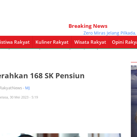
Breaking News
Zero Miras Jelang Pilkada, Pol
istiwa Rakyat
Kuliner Rakyat
Wisata Rakyat
Opini Raky
a Rakyat
Kuliner Rakyat
Wisata Rakyat
Opini Rakyat
Pemerintahan
Serahkan 168 SK Pensiun
iRakyatNews -
MJ
elasa, 30 Mei 2023 - 5:19