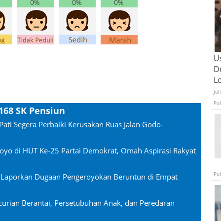
0%
0%
0%
U
D
L
Jul
Pu
 168 SK Pensiun
Pati Segera Perbaiki Kerusakan Ruas Jalan Godo-
oyo di HUT Ke-25 Partai Demokrat, Omah Aspirasi Rakyat
Pu
n Laporkan Dugaan Pengeroyokan Beruntun di Empat
urian Berantai, Persetubuhan Anak, dan Peredaran