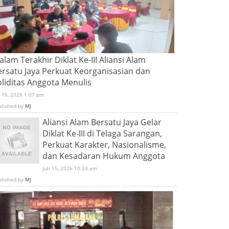
lam Terakhir Diklat Ke-III Aliansi Alam
ersatu Jaya Perkuat Keorganisasian dan
oliditas Anggota Menulis
i 16, 2026 1:07 pm
blished by
MJ
Aliansi Alam Bersatu Jaya Gelar
Diklat Ke-III di Telaga Sarangan,
Perkuat Karakter, Nasionalisme,
dan Kesadaran Hukum Anggota
Juli 15, 2026 10:33 am
blished by
MJ