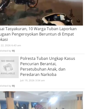
sai Tasyakuran, 10 Warga Tuban Laporkan
ugaan Pengeroyokan Beruntun di Empat
okasi
i 22, 2026 6:43 am
blished by
MJ
Polresta Tuban Ungkap Kasus
Pencurian Berantai,
Persetubuhan Anak, dan
Peredaran Narkoba
Juli 19, 2026 3:54 am
blished by
MJ