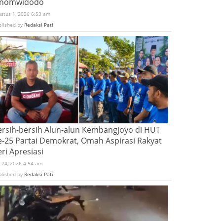
inomwidodo
ustus 1, 2026 6:53 am
blished by
Redaksi Pati
ersih-bersih Alun-alun Kembangjoyo di HUT
e-25 Partai Demokrat, Omah Aspirasi Rakyat
ri Apresiasi
i 24, 2026 4:54 am
blished by
Redaksi Pati