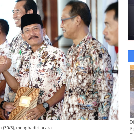
D
 (30/6), menghadiri acara
P