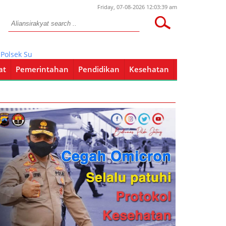
Friday, 07-08-2026 12:03:39 am
sek Sugihwaras Gelar Ops Miras Di Wilayahnya
at
Pemerintahan
Pendidikan
Kesehatan
Pendidikan
Kesehatan