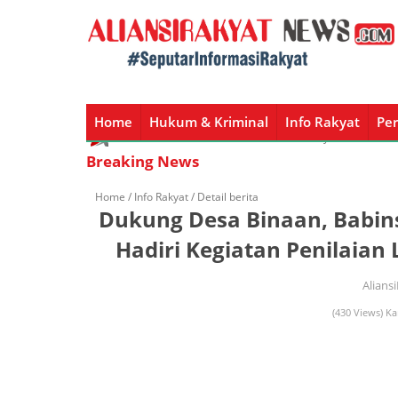
Home
Hukum & Kriminal
Info Rakyat
Per
Home
Hukum & Kriminal
Info Rakyat
Peristiw
Breaking News
Home /
Info Rakyat
/ Detail berita
Dukung Desa Binaan, Babin
Hadiri Kegiatan Penilaia
Alians
(430 Views) Ka