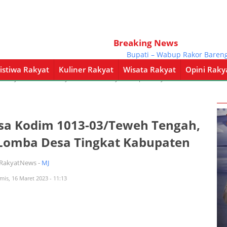
Breaking News
Bupati – Wabup Rakor Bareng Gub
istiwa Rakyat
Kuliner Rakyat
Wisata Rakyat
Opini Raky
a Rakyat
Kuliner Rakyat
Wisata Rakyat
Opini Rakyat
Pemerintahan
sa Kodim 1013-03/Teweh Tengah,
n Lomba Desa Tingkat Kabupaten
iRakyatNews -
MJ
mis, 16 Maret 2023 - 11:13