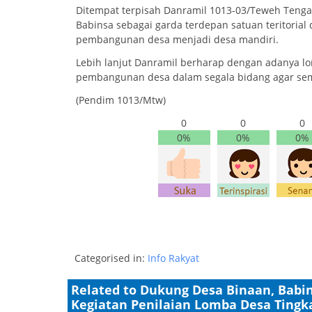
Ditempat terpisah Danramil 1013-03/Teweh Teng
Babinsa sebagai garda terdepan satuan teritoria
pembangunan desa menjadi desa mandiri.
Lebih lanjut Danramil berharap dengan adanya lom
pembangunan desa dalam segala bidang agar sem
(Pendim 1013/Mtw)
0
0
0
0%
0%
0%
Categorised in:
Info Rakyat
Related to Dukung Desa Binaan, Babi
Kegiatan Penilaian Lomba Desa Tingk