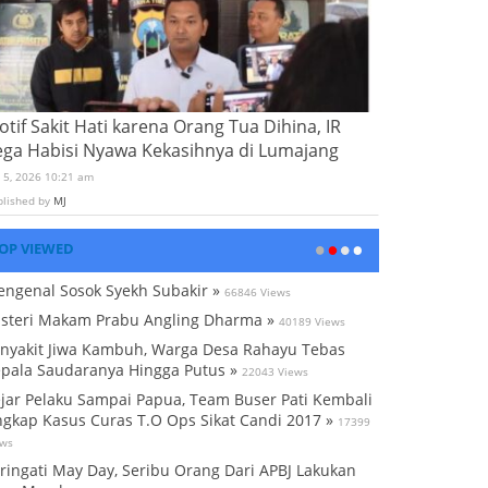
tif Sakit Hati karena Orang Tua Dihina, IR
ega Habisi Nyawa Kekasihnya di Lumajang
i 5, 2026 10:21 am
blished by
MJ
OP VIEWED
ngenal Sosok Syekh Subakir »
66846 Views
steri Makam Prabu Angling Dharma »
40189 Views
nyakit Jiwa Kambuh, Warga Desa Rahayu Tebas
pala Saudaranya Hingga Putus »
22043 Views
jar Pelaku Sampai Papua, Team Buser Pati Kembali
gkap Kasus Curas T.O Ops Sikat Candi 2017 »
17399
ews
ringati May Day, Seribu Orang Dari APBJ Lakukan