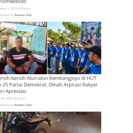
inomwidodo
ustus 1, 2026 6:53 am
blished by
Redaksi Pati
ersih-bersih Alun-alun Kembangjoyo di HUT
e-25 Partai Demokrat, Omah Aspirasi Rakyat
ri Apresiasi
i 24, 2026 4:54 am
blished by
Redaksi Pati