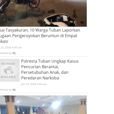
sai Tasyakuran, 10 Warga Tuban Laporkan
ugaan Pengeroyokan Beruntun di Empat
okasi
i 22, 2026 6:43 am
blished by
MJ
Polresta Tuban Ungkap Kasus
Pencurian Berantai,
Persetubuhan Anak, dan
Peredaran Narkoba
Juli 19, 2026 3:54 am
blished by
MJ