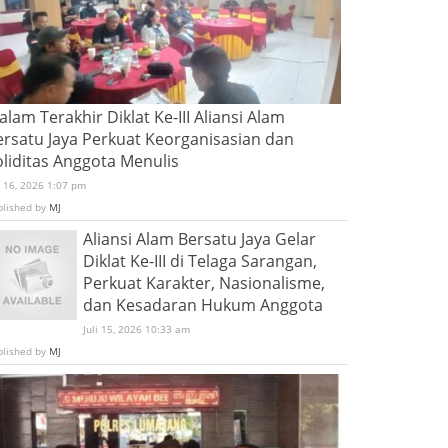
lam Terakhir Diklat Ke-III Aliansi Alam
ersatu Jaya Perkuat Keorganisasian dan
oliditas Anggota Menulis
i 16, 2026 1:07 pm
blished by
MJ
Aliansi Alam Bersatu Jaya Gelar
Diklat Ke-III di Telaga Sarangan,
Perkuat Karakter, Nasionalisme,
dan Kesadaran Hukum Anggota
Juli 15, 2026 10:33 am
blished by
MJ