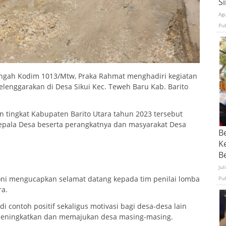
S
Ag
Pu
ngah Kodim 1013/Mtw, Praka Rahmat menghadiri kegiatan
lenggarakan di Desa Sikui Kec. Teweh Baru Kab. Barito
 tingkat Kabupaten Barito Utara tahun 2023 tersebut
epala Desa beserta perangkatnya dan masyarakat Desa
B
K
Be
Jul
ni mengucapkan selamat datang kepada tim penilai lomba
Pu
ra.
i contoh positif sekaligus motivasi bagi desa-desa lain
meningkatkan dan memajukan desa masing-masing.