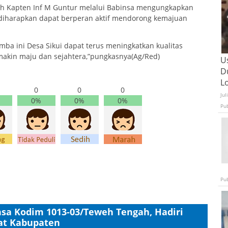
ah Kapten Inf M Guntur melalui Babinsa mengungkapkan
l diharapkan dapat berperan aktif mendorong kemajuan
ba ini Desa Sikui dapat terus meningkatkan kualitas
akin maju dan sejahtera,”pungkasnya(Ag/Red)
U
D
L
0
0
0
Jul
0%
0%
0%
Pu
Pu
nsa Kodim 1013-03/Teweh Tengah, Hadiri
at Kabupaten