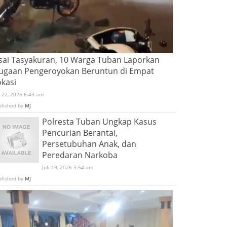
sai Tasyakuran, 10 Warga Tuban Laporkan
ugaan Pengeroyokan Beruntun di Empat
okasi
i 22, 2026 6:43 am
blished by
MJ
Polresta Tuban Ungkap Kasus
Pencurian Berantai,
Persetubuhan Anak, dan
Peredaran Narkoba
Juli 19, 2026 3:54 am
blished by
MJ