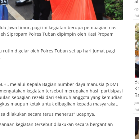
S
Ag
Pu
da Jawa timur, pagi ini kegiatan berupa pembagian nasi
oleh Sipropam Polres Tuban dipimpin oleh Kasi Propam
 rutin digelar oleh Polres Tuban setiap hari Jumat pagi
.
B
 M.H., melalui Kepala Bagian Sumber daya manusia (SDM)
K
 mengatakan kegiatan tersebut merupakan hasil partisipasi
Be
ulan sebagian rezeki dari seluruh anggota yang kemudian
Jul
gkus maupun kotak untuk dibagikan kepada masyarakat.
Pu
 bisa dilakukan secara terus menerus” ucapnya.
naan kegiatan tersebut dilakukan secara bergantian