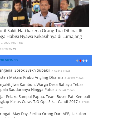
tif Sakit Hati karena Orang Tua Dihina, IR
ega Habisi Nyawa Kekasihnya di Lumajang
i 5, 2026 10:21 am
blished by
MJ
OP VIEWED
ngenal Sosok Syekh Subakir »
66848 Views
steri Makam Prabu Angling Dharma »
40194 Views
nyakit Jiwa Kambuh, Warga Desa Rahayu Tebas
pala Saudaranya Hingga Putus »
22044 Views
jar Pelaku Sampai Papua, Team Buser Pati Kembali
gkap Kasus Curas T.O Ops Sikat Candi 2017 »
17400
ews
ringati May Day, Seribu Orang Dari APBJ Lakukan