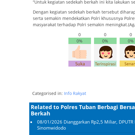
“Untuk kegiatan sedekah berkah ini kita lakukan 
Dengan kegiatan sedekah berkah tersebut diha
serta semakin mendekatkan Polri khususnya Polr
masyarakat terhadap Polri semakin meningkat.(A
0
0
0
0%
0%
0%
Categorised in:
Info Rakyat
Related to Polres Tuban Berbagi Ber
Berkah
08/01/2026
Dianggarkan Rp2,5 Miliar, DPUTR 
Sinomwidodo