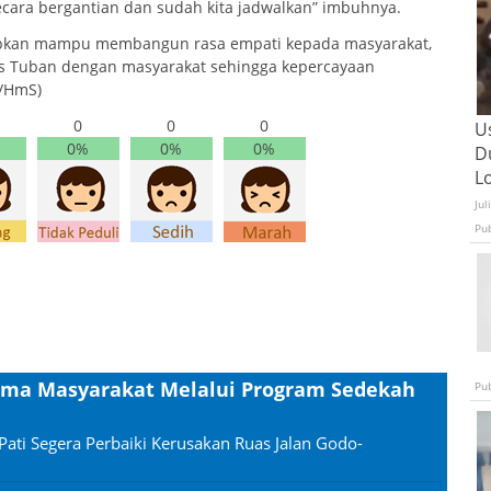
secara bergantian dan sudah kita jadwalkan” imbuhnya.
rapkan mampu membangun rasa empati kepada masyarakat,
es Tuban dengan masyarakat sehingga kepercayaan
g/HmS)
0
0
0
U
0%
0%
0%
D
L
Jul
Pu
sama Masyarakat Melalui Program Sedekah
Pu
Pati Segera Perbaiki Kerusakan Ruas Jalan Godo-