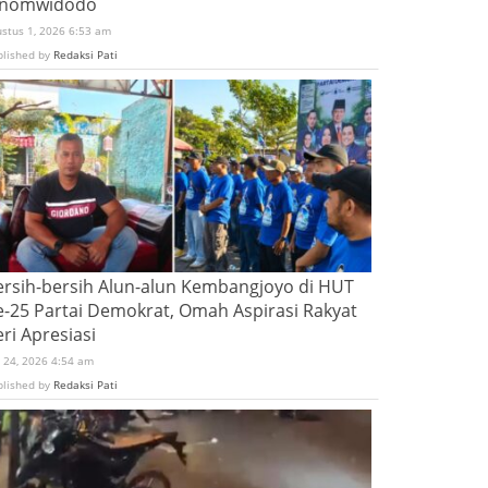
inomwidodo
ustus 1, 2026 6:53 am
blished by
Redaksi Pati
ersih-bersih Alun-alun Kembangjoyo di HUT
e-25 Partai Demokrat, Omah Aspirasi Rakyat
ri Apresiasi
i 24, 2026 4:54 am
blished by
Redaksi Pati