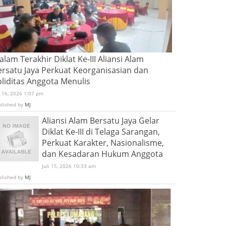
lam Terakhir Diklat Ke-III Aliansi Alam
ersatu Jaya Perkuat Keorganisasian dan
oliditas Anggota Menulis
i 16, 2026 1:07 pm
blished by
MJ
Aliansi Alam Bersatu Jaya Gelar
Diklat Ke-III di Telaga Sarangan,
Perkuat Karakter, Nasionalisme,
dan Kesadaran Hukum Anggota
Juli 15, 2026 10:33 am
blished by
MJ