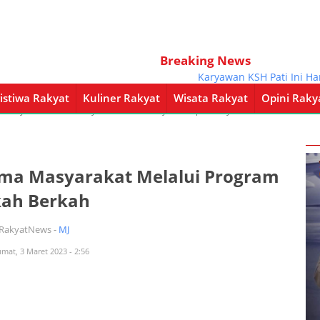
Breaking News
Karyawan KSH Pati Ini Harus T
istiwa Rakyat
Kuliner Rakyat
Wisata Rakyat
Opini Raky
a Rakyat
Kuliner Rakyat
Wisata Rakyat
Opini Rakyat
Pemerintahan
ama Masyarakat Melalui Program
kah Berkah
iRakyatNews -
MJ
umat, 3 Maret 2023 - 2:56