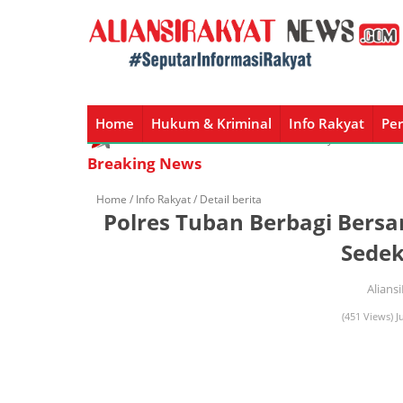
Home
Hukum & Kriminal
Info Rakyat
Per
Home
Hukum & Kriminal
Info Rakyat
Peristiw
Breaking News
Home /
Info Rakyat
/ Detail berita
Polres Tuban Berbagi Bers
Sede
Alians
(451 Views) J