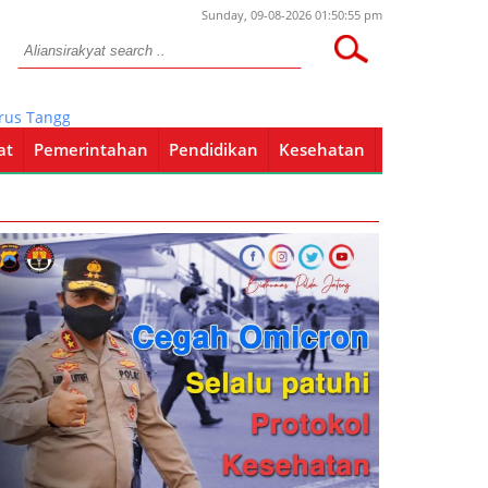
Sunday, 09-08-2026 01:50:55 pm
anggung Jawab Uang 30 Juta Yang Raib Dicuri
at
Pemerintahan
Pendidikan
Kesehatan
Pendidikan
Kesehatan