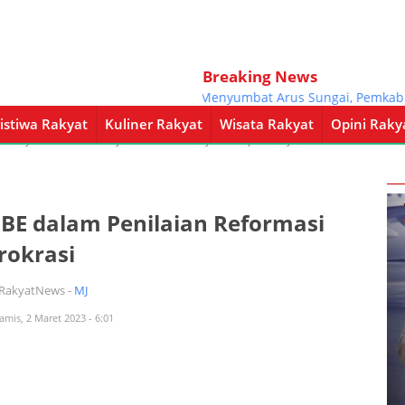
Breaking News
Sering Menyumbat Arus Sungai, Pemkab Pati B
istiwa Rakyat
Kuliner Rakyat
Wisata Rakyat
Opini Raky
a Rakyat
Kuliner Rakyat
Wisata Rakyat
Opini Rakyat
Pemerintahan
BE dalam Penilaian Reformasi
rokrasi
iRakyatNews -
MJ
amis, 2 Maret 2023 - 6:01