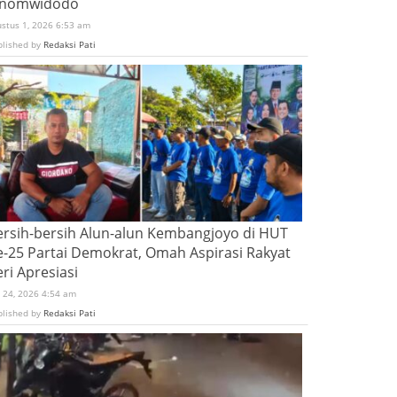
inomwidodo
ustus 1, 2026 6:53 am
blished by
Redaksi Pati
ersih-bersih Alun-alun Kembangjoyo di HUT
e-25 Partai Demokrat, Omah Aspirasi Rakyat
ri Apresiasi
i 24, 2026 4:54 am
blished by
Redaksi Pati