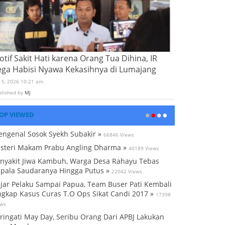
tif Sakit Hati karena Orang Tua Dihina, IR
ega Habisi Nyawa Kekasihnya di Lumajang
i 5, 2026 10:21 am
blished by
MJ
OP VIEWED
ngenal Sosok Syekh Subakir »
66846 Views
steri Makam Prabu Angling Dharma »
40189 Views
nyakit Jiwa Kambuh, Warga Desa Rahayu Tebas
pala Saudaranya Hingga Putus »
22042 Views
jar Pelaku Sampai Papua, Team Buser Pati Kembali
gkap Kasus Curas T.O Ops Sikat Candi 2017 »
17398
ews
ringati May Day, Seribu Orang Dari APBJ Lakukan