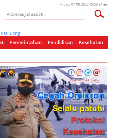
Friday, 07-08-2026 09:50:24 am
ongkar Jembatan di Jalan Pati- Juwana
at
Pemerintahan
Pendidikan
Kesehatan
Pendidikan
Kesehatan