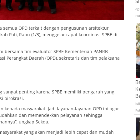
S
Ag
Pu
semua OPD terkait dengan pengusunan arsitektur
kab Pati, Rabu (1/3), menggelar rapat koordinasi SPBE di
ani bersama tim evaluator SPBE Kementerian PANRB
si Perangkat Daerah (OPD), sekretaris dan tim pelaksana
B
K
g sangat penting karena SPBE memiliki pengaruh yang
Be
i birokrasi.
Jul
nan kepada masyarakat. Jadi layanan-layanan OPD ini agar
Pu
mudahkan dan memendekkan pelayanan sehingga
annya”, ungkap Sekda.
 masyarakat yang akan menjadi lebih cepat dan mudah