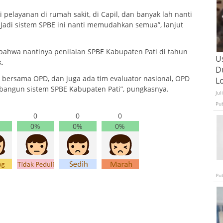
 pelayanan di rumah sakit, di Capil, dan banyak lah nanti
adi sistem SPBE ini nanti memudahkan semua”, lanjut
bahwa nantinya penilaian SPBE Kabupaten Pati di tahun
U
.
D
sama OPD, dan juga ada tim evaluator nasional, OPD
L
angun sistem SPBE Kabupaten Pati”, pungkasnya.
Jul
Pu
0
0
0
0%
0%
0%
Pu