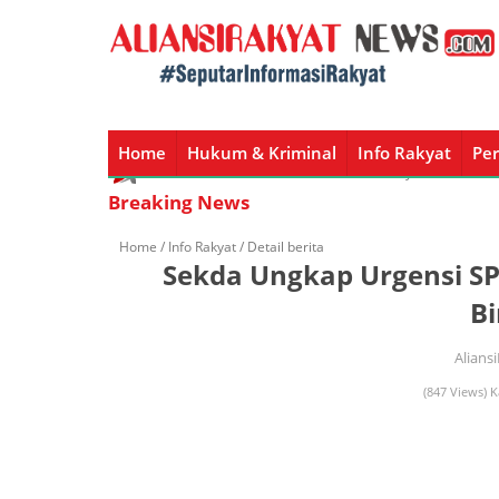
Home
Hukum & Kriminal
Info Rakyat
Per
Home
Hukum & Kriminal
Info Rakyat
Peristiw
Breaking News
Home /
Info Rakyat
/ Detail berita
Sekda Ungkap Urgensi SP
Bi
Alians
(847 Views) K