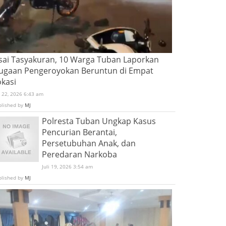
sai Tasyakuran, 10 Warga Tuban Laporkan
ugaan Pengeroyokan Beruntun di Empat
okasi
i 22, 2026 6:43 am
blished by
MJ
Polresta Tuban Ungkap Kasus
Pencurian Berantai,
Persetubuhan Anak, dan
Peredaran Narkoba
Juli 19, 2026 3:54 am
blished by
MJ