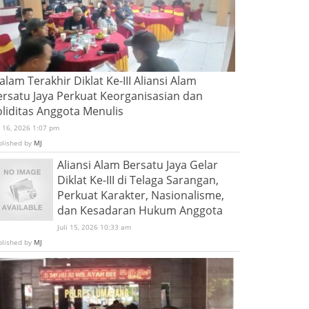
lam Terakhir Diklat Ke-III Aliansi Alam
ersatu Jaya Perkuat Keorganisasian dan
oliditas Anggota Menulis
i 16, 2026 1:07 pm
blished by
MJ
Aliansi Alam Bersatu Jaya Gelar
Diklat Ke-III di Telaga Sarangan,
Perkuat Karakter, Nasionalisme,
dan Kesadaran Hukum Anggota
Juli 15, 2026 10:33 am
blished by
MJ