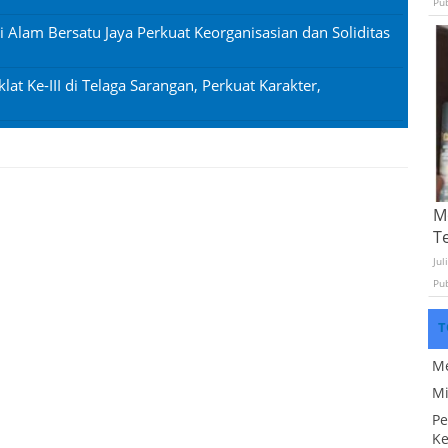
Pu
si Alam Bersatu Jaya Perkuat Keorganisasian dan Soliditas
lat Ke-III di Telaga Sarangan, Perkuat Karakter,
Mo
T
Jul
Pu
T
Me
Mi
Pe
Ke