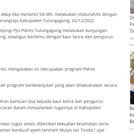
 Akbp Eko Hartanto Sik Mh, melakukan silaturahmi dengan
D
arangrejo Kabupaten Tulungagung. 02/12/2022
P
pingi PJU Polres Tulungagung melakukan kunjungan
S
gung, sekaligus bertemu dengan kaur kesra dan pengurus
Ag
Pu
anto, mengatakan ini merupakan program Polres
alah program berkelanjutan yang akan dilaksanakan secara
mohon bantuan doa kepada kaur kesra dan pengurus
ancaran dalam menjalankan tugasnya di Kabupaten
B
K
Be
kan tugas selalu diberikan kekuatan kesehatan serta
Jul
an kondusif ayem tentrem Mulyo lan Tinoto,” ujar