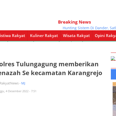
Breaking News
Hunting Sistem Di Dander, Satlan
istiwa Rakyat
Kuliner Rakyat
Wisata Rakyat
Opini Raky
a Rakyat
Kuliner Rakyat
Wisata Rakyat
Opini Rakyat
Pemerintahan
polres Tulungagung memberikan
enazah Se kecamatan Karangrejo
iRakyatNews -
MJ
ggu, 4 Desember 2022 - 7:51