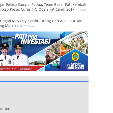
jar Pelaku Sampai Papua, Team Buser Pati Kembali
gkap Kasus Curas T.O Ops Sikat Candi 2017 »
17398
ews
ringati May Day, Seribu Orang Dari APBJ Lakukan
ng March »
16375 Views