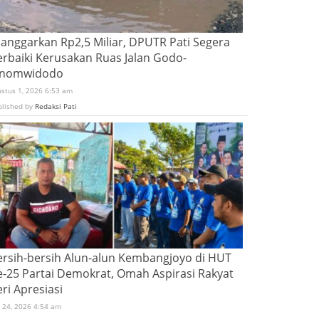
ianggarkan Rp2,5 Miliar, DPUTR Pati Segera
erbaiki Kerusakan Ruas Jalan Godo-
inomwidodo
ustus 1, 2026 6:53 am
blished by
Redaksi Pati
ersih-bersih Alun-alun Kembangjoyo di HUT
e-25 Partai Demokrat, Omah Aspirasi Rakyat
ri Apresiasi
i 24, 2026 4:54 am