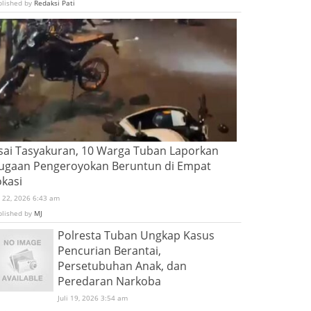
blished by
Redaksi Pati
sai Tasyakuran, 10 Warga Tuban Laporkan
ugaan Pengeroyokan Beruntun di Empat
okasi
i 22, 2026 6:43 am
blished by
MJ
Polresta Tuban Ungkap Kasus
Pencurian Berantai,
Persetubuhan Anak, dan
Peredaran Narkoba
Juli 19, 2026 3:54 am