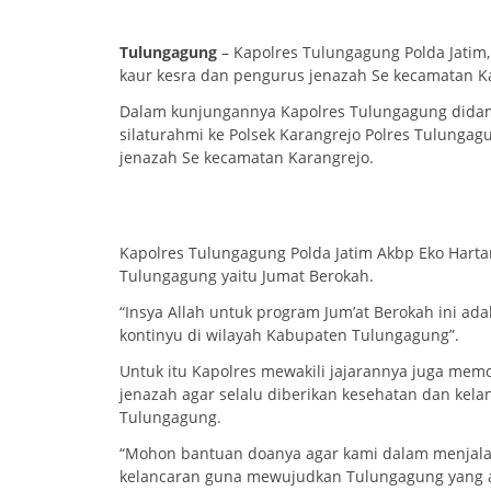
Tulungagung
– Kapolres Tulungagung Polda Jatim,
kaur kesra dan pengurus jenazah Se kecamatan K
Dalam kunjungannya Kapolres Tulungagung didam
silaturahmi ke Polsek Karangrejo Polres Tulunga
jenazah Se kecamatan Karangrejo.
Kapolres Tulungagung Polda Jatim Akbp Eko Hart
Tulungagung yaitu Jumat Berokah.
“Insya Allah untuk program Jum’at Berokah ini ad
kontinyu di wilayah Kabupaten Tulungagung”.
Untuk itu Kapolres mewakili jajarannya juga me
jenazah agar selalu diberikan kesehatan dan kel
Tulungagung.
“Mohon bantuan doanya agar kami dalam menjalan
kelancaran guna mewujudkan Tulungagung yang am