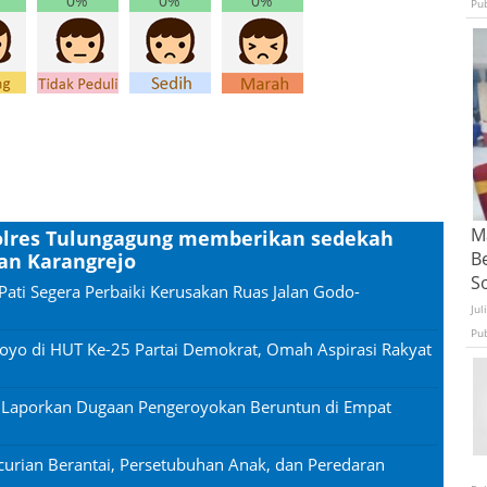
0%
0%
0%
Pu
Ma
polres Tulungagung memberikan sedekah
B
an Karangrejo
S
Pati Segera Perbaiki Kerusakan Ruas Jalan Godo-
Jul
Pu
oyo di HUT Ke-25 Partai Demokrat, Omah Aspirasi Rakyat
n Laporkan Dugaan Pengeroyokan Beruntun di Empat
urian Berantai, Persetubuhan Anak, dan Peredaran