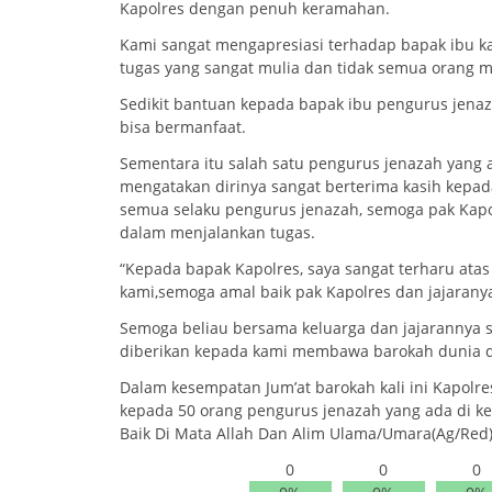
Kapolres dengan penuh keramahan.
Kami sangat mengapresiasi terhadap bapak ibu kau
tugas yang sangat mulia dan tidak semua orang m
Sedikit bantuan kepada bapak ibu pengurus jena
bisa bermanfaat.
Sementara itu salah satu pengurus jenazah yang 
mengatakan dirinya sangat berterima kasih kepada
semua selaku pengurus jenazah, semoga pak Kapo
dalam menjalankan tugas.
“Kepada bapak Kapolres, saya sangat terharu ata
kami,semoga amal baik pak Kapolres dan jajaranya
Semoga beliau bersama keluarga dan jajarannya s
diberikan kepada kami membawa barokah dunia da
Dalam kesempatan Jum’at barokah kali ini Kapol
kepada 50 orang pengurus jenazah yang ada di kec
Baik Di Mata Allah Dan Alim Ulama/Umara(Ag/Red
0
0
0