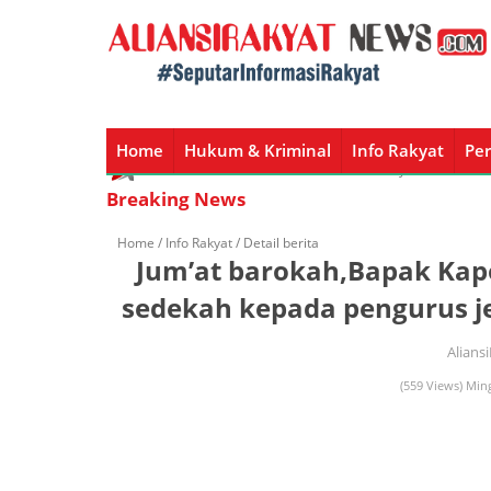
Home
Hukum & Kriminal
Info Rakyat
Per
Home
Hukum & Kriminal
Info Rakyat
Peristiw
Breaking News
Home /
Info Rakyat
/ Detail berita
Jum’at barokah,Bapak Ka
sedekah kepada pengurus j
Alians
(559 Views) Min