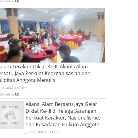
blished by
MJ
lam Terakhir Diklat Ke-III Aliansi Alam
ersatu Jaya Perkuat Keorganisasian dan
oliditas Anggota Menulis
i 16, 2026 1:07 pm
blished by
MJ
Aliansi Alam Bersatu Jaya Gelar
Diklat Ke-III di Telaga Sarangan,
Perkuat Karakter, Nasionalisme,
dan Kesadaran Hukum Anggota
Juli 15, 2026 10:33 am