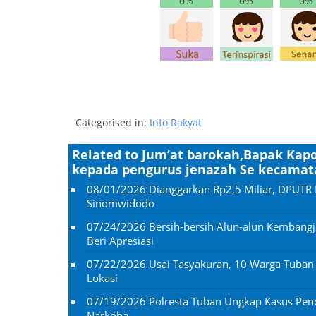
0%
0%
0%
Categorised in:
Info Rakyat
Related to Jum’at barokah,Bapak Ka
kepada pengurus jenazah Se kecamat
08/01/2026
Dianggarkan Rp2,5 Miliar, DPUTR 
Sinomwidodo
07/24/2026
Bersih-bersih Alun-alun Kembangj
Beri Apresiasi
07/22/2026
Usai Tasyakuran, 10 Warga Tuba
Lokasi
07/19/2026
Polresta Tuban Ungkap Kasus Penc
Narkoba