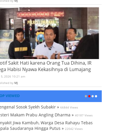
blished by
MJ
tif Sakit Hati karena Orang Tua Dihina, IR
ega Habisi Nyawa Kekasihnya di Lumajang
i 5, 2026 10:21 am
blished by
MJ
OP VIEWED
ngenal Sosok Syekh Subakir »
66844 Views
steri Makam Prabu Angling Dharma »
40187 Views
nyakit Jiwa Kambuh, Warga Desa Rahayu Tebas
pala Saudaranya Hingga Putus »
22042 Views