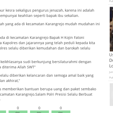
Pu
r kesra sekaligus pengurus jenazah, karena ini adalah
empunyai keahlian seperti bapak ibu sekalian.
zah yang ada di kecamatan Karangrejo mudah mudahan ini
ada di kecamatan Karangrejo Bapak H Kojin Fatoni
 Kapolres dan jajarannya yang telah peduli kepada kita
lres selalu diberikan kemudahan dan barokah selalu
U
D
s keikhlasanya sudi berkunjung bersilaturahmi dengan
L
 diterima Allah SWT”
Jul
elalu diberikan kelancaran dan semoga amal baik yang
Pu
n akhirat,”
res memberikan bantuan berupa uang dan paket sembako
amatan Karangrejo.Salam Polri Presisi Selalu Berbuat
)
0
0
0