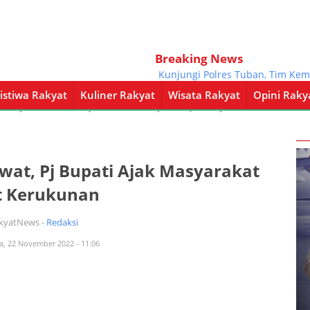
Breaking News
Kunjungi Polres Tuban, Tim Kemenpan 
istiwa Rakyat
Kuliner Rakyat
Wisata Rakyat
Opini Raky
a Rakyat
Kuliner Rakyat
Wisata Rakyat
Opini Rakyat
Pemerintahan
wat, Pj Bupati Ajak Masyarakat
t Kerukunan
akyatNews -
Redaksi
sa, 22 November 2022 - 11:06