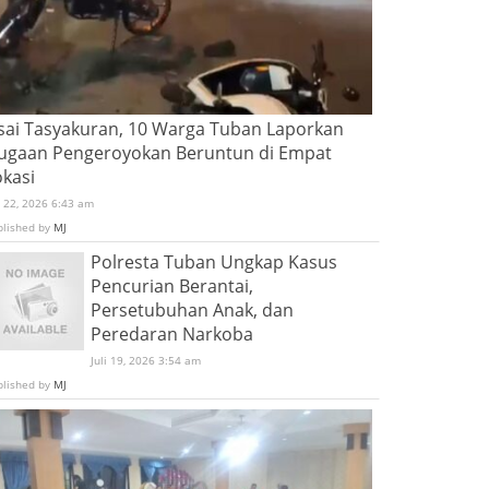
sai Tasyakuran, 10 Warga Tuban Laporkan
ugaan Pengeroyokan Beruntun di Empat
okasi
i 22, 2026 6:43 am
blished by
MJ
Polresta Tuban Ungkap Kasus
Pencurian Berantai,
Persetubuhan Anak, dan
Peredaran Narkoba
Juli 19, 2026 3:54 am
blished by
MJ