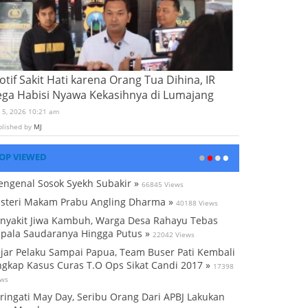
tif Sakit Hati karena Orang Tua Dihina, IR
ega Habisi Nyawa Kekasihnya di Lumajang
i 5, 2026 10:21 am
blished by
MJ
OP VIEWED
ngenal Sosok Syekh Subakir »
66845 Views
steri Makam Prabu Angling Dharma »
40188 Views
nyakit Jiwa Kambuh, Warga Desa Rahayu Tebas
pala Saudaranya Hingga Putus »
22042 Views
jar Pelaku Sampai Papua, Team Buser Pati Kembali
gkap Kasus Curas T.O Ops Sikat Candi 2017 »
17398
ews
ringati May Day, Seribu Orang Dari APBJ Lakukan