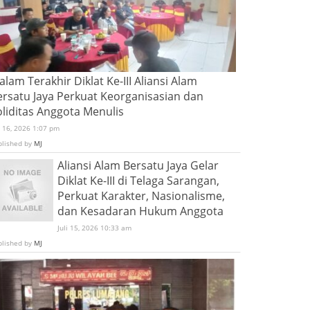
lam Terakhir Diklat Ke-III Aliansi Alam
ersatu Jaya Perkuat Keorganisasian dan
oliditas Anggota Menulis
i 16, 2026 1:07 pm
blished by
MJ
Aliansi Alam Bersatu Jaya Gelar
Diklat Ke-III di Telaga Sarangan,
Perkuat Karakter, Nasionalisme,
dan Kesadaran Hukum Anggota
Juli 15, 2026 10:33 am
blished by
MJ