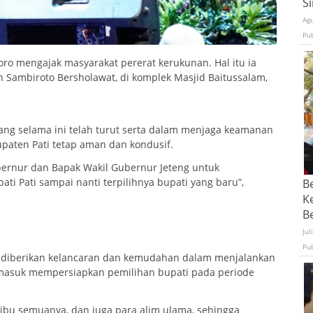
S
Ag
Pu
oro mengajak masyarakat pererat kerukunan. Hal itu ia
 Sambiroto Bersholawat, di komplek Masjid Baitussalam,
ng selama ini telah turut serta dalam menjaga keamanan
upaten Pati tetap aman dan kondusif.
bernur dan Bapak Wakil Gubernur Jeteng untuk
i Pati sampai nanti terpilihnya bupati yang baru”,
B
K
Be
Jul
Pu
a diberikan kelancaran dan kemudahan dalam menjalankan
ermasuk mempersiapkan pemilihan bupati pada periode
ibu semuanya, dan juga para alim ulama, sehingga