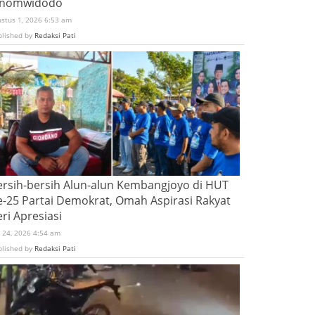
inomwidodo
ustus 1, 2026 6:53 am
blished by
Redaksi Pati
ersih-bersih Alun-alun Kembangjoyo di HUT
e-25 Partai Demokrat, Omah Aspirasi Rakyat
ri Apresiasi
i 24, 2026 4:54 am
blished by
Redaksi Pati