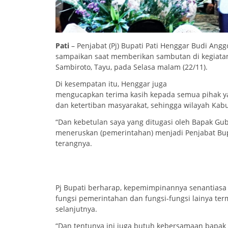
Pati
– Penjabat (Pj) Bupati Pati Henggar Budi Angg
sampaikan saat memberikan sambutan di kegiatan
Sambiroto, Tayu, pada Selasa malam (22/11).
Di kesempatan itu, Henggar juga
mengucapkan terima kasih kepada semua pihak ya
dan ketertiban masyarakat, sehingga wilayah Kab
“Dan kebetulan saya yang ditugasi oleh Bapak Gu
meneruskan (pemerintahan) menjadi Penjabat Bupat
terangnya.
Pj Bupati berharap, kepemimpinannya senantias
fungsi pemerintahan dan fungsi-fungsi lainya t
selanjutnya.
“Dan tentunya ini juga butuh kebersamaan bapak 