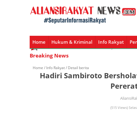
Home
Hukum & Kriminal
Info Rakyat
Per
Home
Hukum & Kriminal
Info Rakyat
Peristiw
Breaking News
Home /
Info Rakyat
/ Detail berita
Hadiri Sambiroto Bershola
Perera
AliansiR
(515 Views) Sela