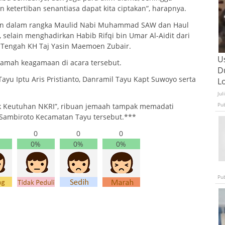
 ketertiban senantiasa dapat kita ciptakan”, harapnya.
kan dalam rangka Maulid Nabi Muhammad SAW dan Haul
selain menghadirkan Habib Rifqi bin Umar Al-Aidit dari
a Tengah KH Taj Yasin Maemoen Zubair.
U
amah keagamaan di acara tersebut.
D
ayu Iptu Aris Pristianto, Danramil Tayu Kapt Suwoyo serta
L
Jul
Pu
 Keutuhan NKRI”, ribuan jemaah tampak memadati
 Sambiroto Kecamatan Tayu tersebut.***
0
0
0
0%
0%
0%
Pu