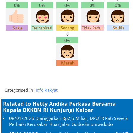
0%
0%
0%
0%
0%
0
0%
Categorised in:
Info Rakyat
Related to Hetty Andika Perkasa Bersama
Kepala BKKBN RI Kunjungi Kalbar
08/01/2026
Dianggarkan Rp2,5 Miliar, DPUTR Pati Segera
Perbaiki Kerusakan Ruas Jalan Godo-Sinomwidodo