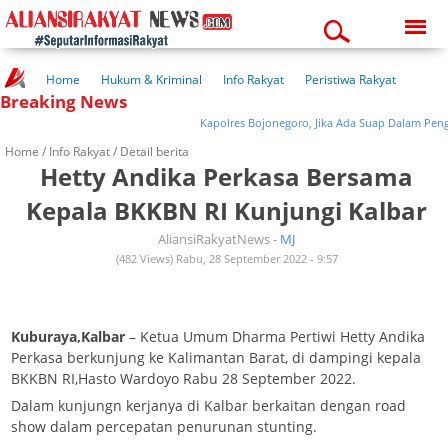
Monday, 10-08-2026
11:59:24 am
Home
Hukum & Kriminal
Info Rakyat
Peristiwa Rakyat
Breaking News
Kuliner Rakyat
Wisata Rakyat
Opini Rakyat
Pemerintahan
Pendidikan
Kesehatan
Kapolres Bojonegoro, Jika Ada Suap Dalam Pengi
Home /
Info Rakyat
/ Detail berita
Hetty Andika Perkasa Bersama
Kepala BKKBN RI Kunjungi Kalbar
AliansiRakyatNews -
MJ
(482 Views) Rabu, 28 September 2022 - 9:57
Kuburaya,Kalbar
– Ketua Umum Dharma Pertiwi Hetty Andika
Perkasa berkunjung ke Kalimantan Barat, di dampingi kepala
BKKBN RI,Hasto Wardoyo Rabu 28 September 2022.
Dalam kunjungn kerjanya di Kalbar berkaitan dengan road
show dalam percepatan penurunan stunting.