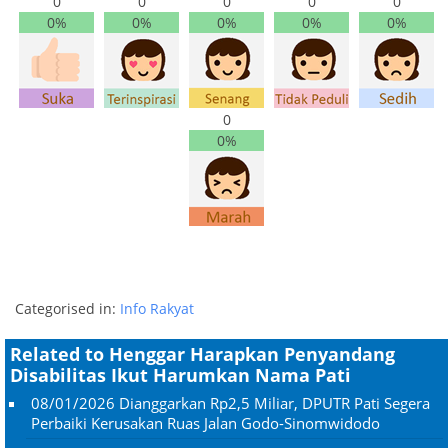
0
0
0
0
0
0%
0%
0%
0%
0%
0
0%
Categorised in:
Info Rakyat
Related to Henggar Harapkan Penyandang
Disabilitas Ikut Harumkan Nama Pati
08/01/2026
Dianggarkan Rp2,5 Miliar, DPUTR Pati Segera
Perbaiki Kerusakan Ruas Jalan Godo-Sinomwidodo