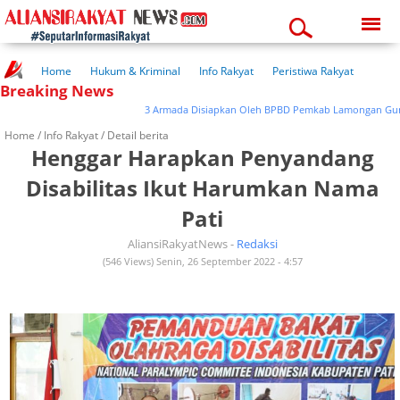
Sunday, 09-08-2026
03:10:23 am
Home
Hukum & Kriminal
Info Rakyat
Peristiwa Rakyat
Breaking News
Kuliner Rakyat
Wisata Rakyat
Opini Rakyat
Pemerintahan
Pendidikan
Kesehatan
3 Armada Disiapkan Oleh BPBD Pemkab Lamongan Guna Drop
Home /
Info Rakyat
/ Detail berita
Henggar Harapkan Penyandang
Disabilitas Ikut Harumkan Nama
Pati
AliansiRakyatNews -
Redaksi
(546 Views) Senin, 26 September 2022 - 4:57