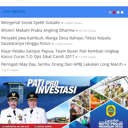
TOP VIEWED
Mengenal Sosok Syekh Subakir »
66848 Views
Misteri Makam Prabu Angling Dharma »
40190 Views
Penyakit Jiwa Kambuh, Warga Desa Rahayu Tebas Kepala
Saudaranya Hingga Putus »
22044 Views
Kejar Pelaku Sampai Papua, Team Buser Pati Kembali Ungkap
Kasus Curas T.O Ops Sikat Candi 2017 »
17399 Views
Peringati May Day, Seribu Orang Dari APBJ Lakukan Long March »
16377 Views