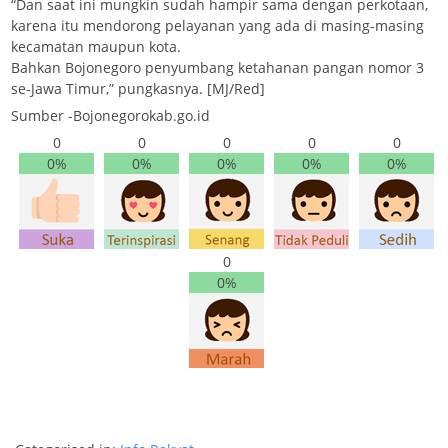
“Dan saat ini mungkin sudah hampir sama dengan perkotaan,
karena itu mendorong pelayanan yang ada di masing-masing
kecamatan maupun kota.
Bahkan Bojonegoro penyumbang ketahanan pangan nomor 3
se-Jawa Timur,” pungkasnya. [MJ/Red]
Sumber -Bojonegorokab.go.id
0
0
0
0
0
0%
0%
0%
0%
0%
0
0%