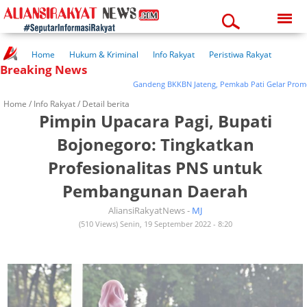
Sunday, 09-08-2026
12:05:39 am
Home
Hukum & Kriminal
Info Rakyat
Peristiwa Rakyat
Breaking News
Kuliner Rakyat
Wisata Rakyat
Opini Rakyat
Pemerintahan
Pendidikan
Kesehatan
Gandeng BKKBN Jateng, Pemkab Pati Gelar Promosi da
Home /
Info Rakyat
/ Detail berita
Pimpin Upacara Pagi, Bupati
Bojonegoro: Tingkatkan
Profesionalitas PNS untuk
Pembangunan Daerah
AliansiRakyatNews -
MJ
(510 Views) Senin, 19 September 2022 - 8:20