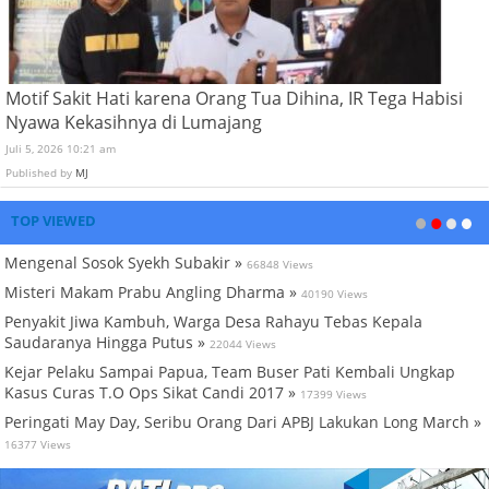
Motif Sakit Hati karena Orang Tua Dihina, IR Tega Habisi
Nyawa Kekasihnya di Lumajang
Juli 5, 2026 10:21 am
Published by
MJ
TOP VIEWED
Mengenal Sosok Syekh Subakir »
66848 Views
Misteri Makam Prabu Angling Dharma »
40190 Views
Penyakit Jiwa Kambuh, Warga Desa Rahayu Tebas Kepala
Saudaranya Hingga Putus »
22044 Views
Kejar Pelaku Sampai Papua, Team Buser Pati Kembali Ungkap
Kasus Curas T.O Ops Sikat Candi 2017 »
17399 Views
Peringati May Day, Seribu Orang Dari APBJ Lakukan Long March »
16377 Views