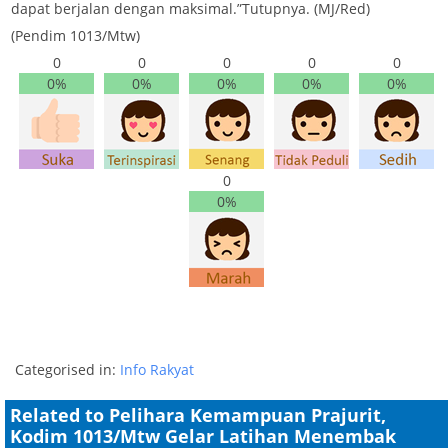
dapat berjalan dengan maksimal.”Tutupnya. (MJ/Red)
(Pendim 1013/Mtw)
0
0
0
0
0
0%
0%
0%
0%
0%
0
0%
Categorised in:
Info Rakyat
Related to Pelihara Kemampuan Prajurit,
Kodim 1013/Mtw Gelar Latihan Menembak