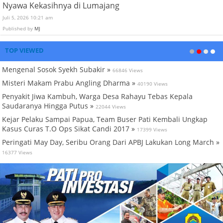
Nyawa Kekasihnya di Lumajang
Juli 5, 2026 10:21 am
Published by
MJ
TOP VIEWED
Mengenal Sosok Syekh Subakir »
66846 Views
Misteri Makam Prabu Angling Dharma »
40190 Views
Penyakit Jiwa Kambuh, Warga Desa Rahayu Tebas Kepala
Saudaranya Hingga Putus »
22044 Views
Kejar Pelaku Sampai Papua, Team Buser Pati Kembali Ungkap
Kasus Curas T.O Ops Sikat Candi 2017 »
17399 Views
Peringati May Day, Seribu Orang Dari APBJ Lakukan Long March »
16377 Views