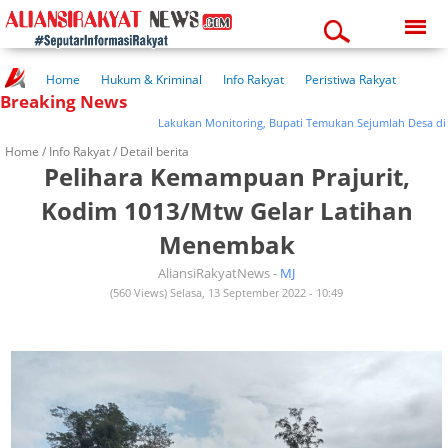
Saturday, 08-08-2026
09:14:30 am
Home
Hukum & Kriminal
Info Rakyat
Peristiwa Rakyat
Breaking News
Kuliner Rakyat
Wisata Rakyat
Opini Rakyat
Pemerintahan
Pendidikan
Kesehatan
Lakukan Monitoring, Bupati Temukan Sejumlah Desa di Margor
Home /
Info Rakyat
/ Detail berita
Pelihara Kemampuan Prajurit,
Kodim 1013/Mtw Gelar Latihan
Menembak
AliansiRakyatNews -
MJ
(560 Views) Selasa, 13 September 2022 - 10:49