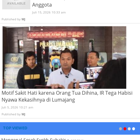
Anggota
Juli 15, 2026 10:33 am
Published by
MJ
Motif Sakit Hati karena Orang Tua Dihina, IR Tega Habisi
Nyawa Kekasihnya di Lumajang
Juli 5, 2026 10:21 am
Published by
MJ
TOP VIEWED
Mengenal Sosok Syekh Subakir »