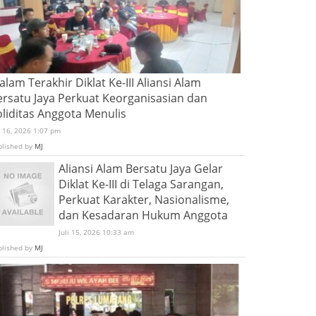
lam Terakhir Diklat Ke-III Aliansi Alam
ersatu Jaya Perkuat Keorganisasian dan
oliditas Anggota Menulis
i 16, 2026 1:07 pm
blished by
MJ
Aliansi Alam Bersatu Jaya Gelar
Diklat Ke-III di Telaga Sarangan,
Perkuat Karakter, Nasionalisme,
dan Kesadaran Hukum Anggota
Juli 15, 2026 10:33 am
blished by
MJ