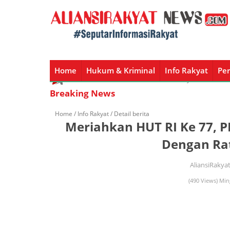
Home
Hukum & Kriminal
Info Rakyat
Per
Home
Hukum & Kriminal
Info Rakyat
Peristiw
Breaking News
Home /
Info Rakyat
/ Detail berita
Meriahkan HUT RI Ke 77,
Dengan Ra
AliansiRakya
(490 Views) Min