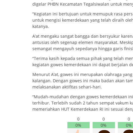
digelar PHBN Kecamatan Tegalsiwalan untuk men
“Kegiatan ini bertujuan untuk memupuk rasa pe
untuk mengisi kemerdekaan yang telah diraih ole
katanya.
A’at mengaku sangat bangga dan bersyukur kare
antusias oleh segenap elemen masyarakat. Meskip
semangat mengayuh sepedanya hingga garis finis
“Terima kasih kepada semua pihak yang telah me
kegiatan gowes kemerdekaan ini dapat berjalan d
Menurut A’at, gowes ini merupakan olahraga yan
kalangan. Dengan gowes ini maka badan akan tam
melaksanakan aktifitas sehari-hari.
“Mudah-mudahan dengan gowes kemerdekaan ini, 
terhibur. Terlebih sudah 2 tahun sempat vakum 
memeriahkan HUT Kemerdekaan RI ini sesuai deng
0
0
0
0%
0%
0%