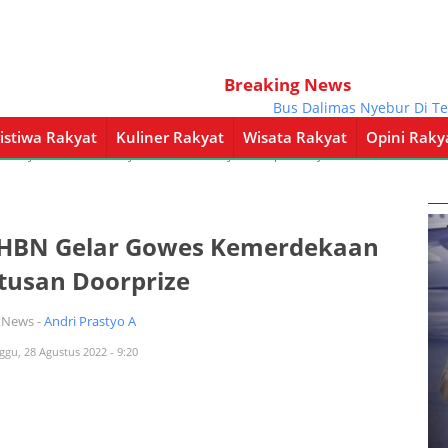
Breaking News
Bus Dalimas Nyebur Di Tengah
istiwa Rakyat
Kuliner Rakyat
Wisata Rakyat
Opini Raky
a Rakyat
Kuliner Rakyat
Wisata Rakyat
Opini Rakyat
Pemerintahan
 PHBN Gelar Gowes Kemerdekaan
tusan Doorprize
tNews -
Andri Prastyo A
ggu, 28 Agustus 2022 - 9:20