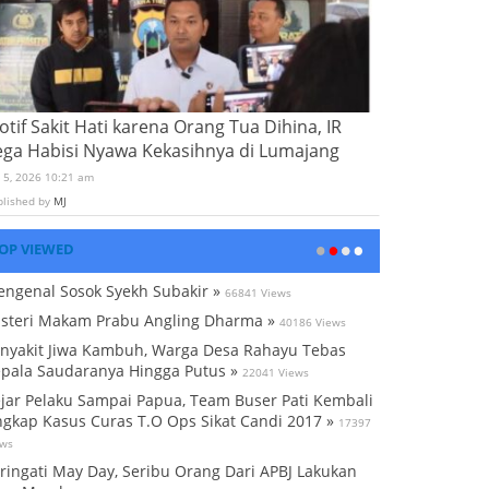
tif Sakit Hati karena Orang Tua Dihina, IR
ega Habisi Nyawa Kekasihnya di Lumajang
i 5, 2026 10:21 am
blished by
MJ
OP VIEWED
ngenal Sosok Syekh Subakir »
66841 Views
steri Makam Prabu Angling Dharma »
40186 Views
nyakit Jiwa Kambuh, Warga Desa Rahayu Tebas
pala Saudaranya Hingga Putus »
22041 Views
jar Pelaku Sampai Papua, Team Buser Pati Kembali
gkap Kasus Curas T.O Ops Sikat Candi 2017 »
17397
ews
ringati May Day, Seribu Orang Dari APBJ Lakukan