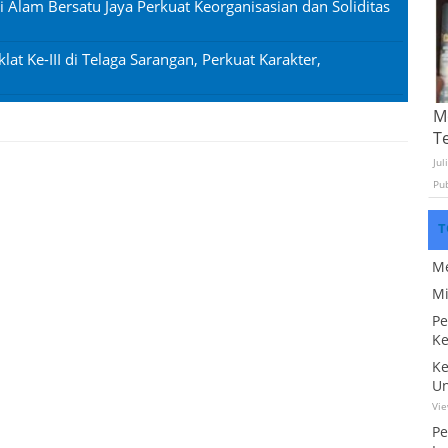
si Alam Bersatu Jaya Perkuat Keorganisasian dan Soliditas
lat Ke-III di Telaga Sarangan, Perkuat Karakter,
Mo
T
Jul
Pu
T
Me
Mi
Pe
Ke
Ke
Un
Vi
Pe