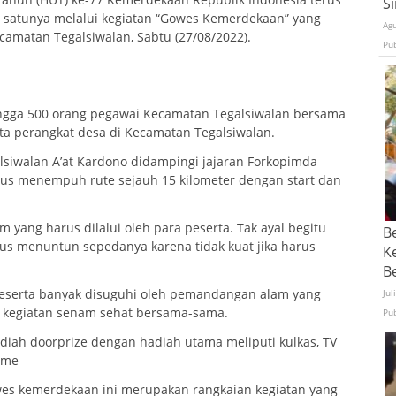
S
h satunya melalui kegiatan “Gowes Kemerdekaan” yang
Ag
ecamatan Tegalsiwalan, Sabtu (27/08/2022).
Pu
hingga 500 orang pegawai Kecamatan Tegalsiwalan bersama
rta perangkat desa di Kecamatan Tegalsiwalan.
alsiwalan A’at Kardono didampingi jajaran Forkopimda
harus menempuh rute sejauh 15 kilometer dengan start dan
 yang harus dilalui oleh para peserta. Tak ayal begitu
B
rus menuntun sepedanya karena tidak kuat jika harus
K
Be
peserta banyak disuguhi oleh pemandangan alam yang
Jul
n kegiatan senam sehat bersama-sama.
Pu
adiah doorprize dengan hadiah utama meliputi kulkas, TV
a me
es kemerdekaan ini merupakan rangkaian kegiatan yang