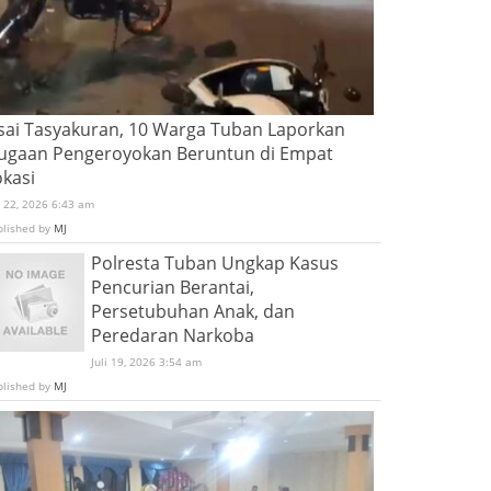
sai Tasyakuran, 10 Warga Tuban Laporkan
ugaan Pengeroyokan Beruntun di Empat
okasi
i 22, 2026 6:43 am
blished by
MJ
Polresta Tuban Ungkap Kasus
Pencurian Berantai,
Persetubuhan Anak, dan
Peredaran Narkoba
Juli 19, 2026 3:54 am
blished by
MJ