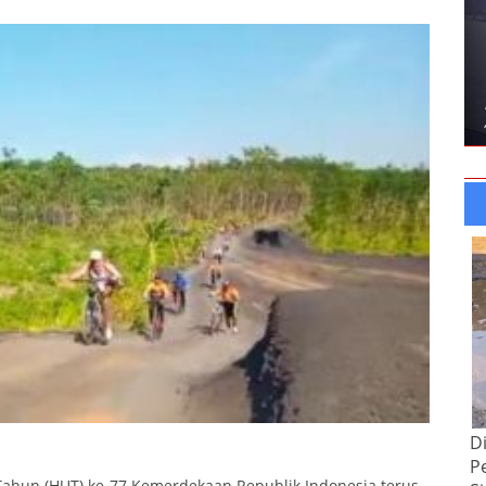
D
P
 Tahun (HUT) ke-77 Kemerdekaan Republik Indonesia terus