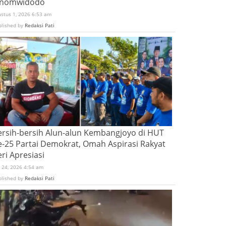
inomwidodo
ustus 1, 2026 6:53 am
blished by
Redaksi Pati
ersih-bersih Alun-alun Kembangjoyo di HUT
e-25 Partai Demokrat, Omah Aspirasi Rakyat
ri Apresiasi
i 24, 2026 4:54 am
blished by
Redaksi Pati