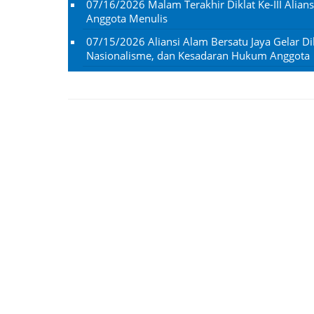
07/16/2026
Malam Terakhir Diklat Ke-III Alian
Anggota Menulis
07/15/2026
Aliansi Alam Bersatu Jaya Gelar Dik
Nasionalisme, dan Kesadaran Hukum Anggota