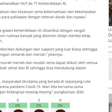
yemarakkan HUT ke-77 Kemerdekaan RI.
rsatuan dan kesatuan serta kebersamaan dan kekompakan
h para pahlawan dengan tetesan darah dan nyawa,”
U
na gowes kemerdekaan ini disambut dengan sangat
D
un rutenya banyak yang ekstrem, tetapi mereka tetap
L
h.
Jul
mberikan dukungan dan support yang luar biasa sehingga
Pu
engan semarak dan meriah,” jelasnya.
g murah meriah dan mudah serta dapat diikuti oleh semua
bah sehat dan fit sehingga bisa mendukung dalam
masyarakat terutama yang berada di sepanjang rute
karena pandemi Covid-19. Mari kita bersama-sama
Pu
an bidangnya masing-masing,” pungkasnya. (Edi)
0
0
0
0%
0%
0%