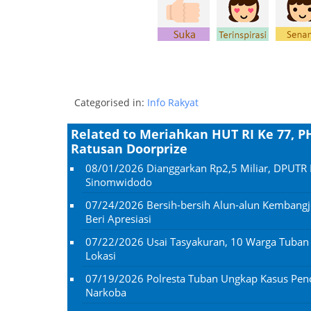
Categorised in:
Info Rakyat
Related to Meriahkan HUT RI Ke 77,
Ratusan Doorprize
08/01/2026
Dianggarkan Rp2,5 Miliar, DPUTR 
Sinomwidodo
07/24/2026
Bersih-bersih Alun-alun Kembangj
Beri Apresiasi
07/22/2026
Usai Tasyakuran, 10 Warga Tuba
Lokasi
07/19/2026
Polresta Tuban Ungkap Kasus Penc
Narkoba