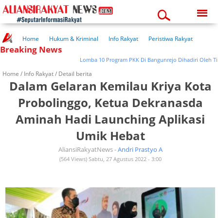
Saturday, 08-08-2026
04:27:59 pm
Home
Hukum & Kriminal
Info Rakyat
Peristiwa Rakyat
Breaking News
Kuliner Rakyat
Wisata Rakyat
Opini Rakyat
Pemerintahan
Pendidikan
Kesehatan
Lomba 10 Program PKK Di Bangunrejo Dihadiri Oleh Tim PK
Home /
Info Rakyat
/ Detail berita
Dalam Gelaran Kemilau Kriya Kota
Probolinggo, Ketua Dekranasda
Aminah Hadi Launching Aplikasi
Umik Hebat
AliansiRakyatNews -
Andri Prastyo A
(564 Views) Sabtu, 27 Agustus 2022 - 3:00