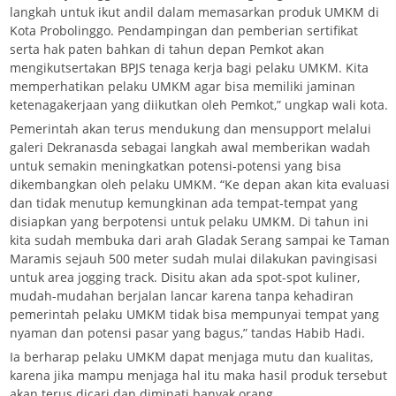
langkah untuk ikut andil dalam memasarkan produk UMKM di
Kota Probolinggo. Pendampingan dan pemberian sertifikat
serta hak paten bahkan di tahun depan Pemkot akan
mengikutsertakan BPJS tenaga kerja bagi pelaku UMKM. Kita
memperhatikan pelaku UMKM agar bisa memiliki jaminan
ketenagakerjaan yang diikutkan oleh Pemkot,” ungkap wali kota.
Pemerintah akan terus mendukung dan mensupport melalui
galeri Dekranasda sebagai langkah awal memberikan wadah
untuk semakin meningkatkan potensi-potensi yang bisa
dikembangkan oleh pelaku UMKM. “Ke depan akan kita evaluasi
dan tidak menutup kemungkinan ada tempat-tempat yang
disiapkan yang berpotensi untuk pelaku UMKM. Di tahun ini
kita sudah membuka dari arah Gladak Serang sampai ke Taman
Maramis sejauh 500 meter sudah mulai dilakukan pavingisasi
untuk area jogging track. Disitu akan ada spot-spot kuliner,
mudah-mudahan berjalan lancar karena tanpa kehadiran
pemerintah pelaku UMKM tidak bisa mempunyai tempat yang
nyaman dan potensi pasar yang bagus,” tandas Habib Hadi.
Ia berharap pelaku UMKM dapat menjaga mutu dan kualitas,
karena jika mampu menjaga hal itu maka hasil produk tersebut
akan terus dicari dan diminati banyak orang.