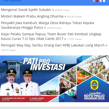
TOP VIEWED
Mengenal Sosok Syekh Subakir »
66848 Views
Misteri Makam Prabu Angling Dharma »
40190 Views
Penyakit Jiwa Kambuh, Warga Desa Rahayu Tebas Kepala
Saudaranya Hingga Putus »
22044 Views
Kejar Pelaku Sampai Papua, Team Buser Pati Kembali Ungkap
Kasus Curas T.O Ops Sikat Candi 2017 »
17399 Views
Peringati May Day, Seribu Orang Dari APBJ Lakukan Long March »
16377 Views