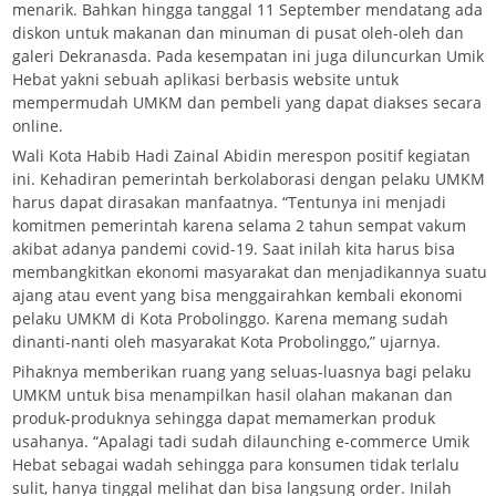
menarik. Bahkan hingga tanggal 11 September mendatang ada
diskon untuk makanan dan minuman di pusat oleh-oleh dan
galeri Dekranasda. Pada kesempatan ini juga diluncurkan Umik
Hebat yakni sebuah aplikasi berbasis website untuk
mempermudah UMKM dan pembeli yang dapat diakses secara
online.
Wali Kota Habib Hadi Zainal Abidin merespon positif kegiatan
ini. Kehadiran pemerintah berkolaborasi dengan pelaku UMKM
harus dapat dirasakan manfaatnya. “Tentunya ini menjadi
komitmen pemerintah karena selama 2 tahun sempat vakum
akibat adanya pandemi covid-19. Saat inilah kita harus bisa
membangkitkan ekonomi masyarakat dan menjadikannya suatu
ajang atau event yang bisa menggairahkan kembali ekonomi
pelaku UMKM di Kota Probolinggo. Karena memang sudah
dinanti-nanti oleh masyarakat Kota Probolinggo,” ujarnya.
Pihaknya memberikan ruang yang seluas-luasnya bagi pelaku
UMKM untuk bisa menampilkan hasil olahan makanan dan
produk-produknya sehingga dapat memamerkan produk
usahanya. “Apalagi tadi sudah dilaunching e-commerce Umik
Hebat sebagai wadah sehingga para konsumen tidak terlalu
sulit, hanya tinggal melihat dan bisa langsung order. Inilah