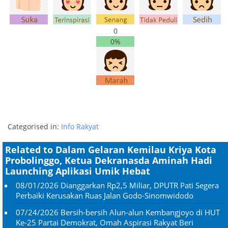
0
0%
Categorised in:
Info Rakyat
Related to Dalam Gelaran Kemilau Kriya Kota
Probolinggo, Ketua Dekranasda Aminah Hadi
Launching Aplikasi Umik Hebat
08/01/2026
Dianggarkan Rp2,5 Miliar, DPUTR Pati Segera
Perbaiki Kerusakan Ruas Jalan Godo-Sinomwidodo
07/24/2026
Bersih-bersih Alun-alun Kembangjoyo di HUT
Ke-25 Partai Demokrat, Omah Aspirasi Rakyat Beri