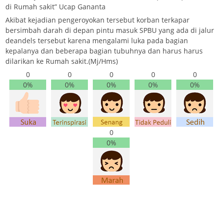
di Rumah sakit” Ucap Gananta
Akibat kejadian pengeroyokan tersebut korban terkapar
bersimbah darah di depan pintu masuk SPBU yang ada di jalur
deandels tersebut karena mengalami luka pada bagian
kepalanya dan beberapa bagian tubuhnya dan harus harus
dilarikan ke Rumah sakit.(Mj/Hms)
0
0
0
0
0
0%
0%
0%
0%
0%
0
0%