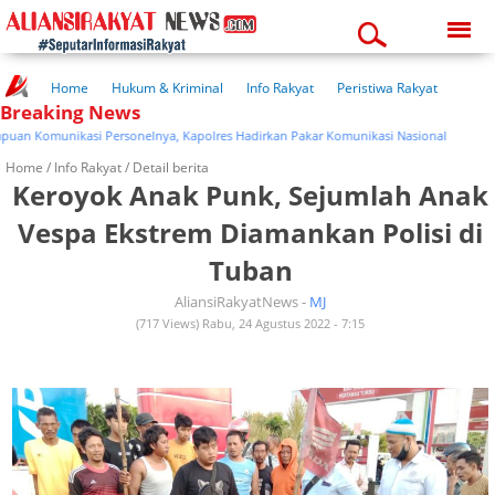
Sunday, 09-08-2026
07:13:05 am
Home
Hukum & Kriminal
Info Rakyat
Peristiwa Rakyat
Breaking News
Kuliner Rakyat
Wisata Rakyat
Opini Rakyat
Pemerintahan
Pendidikan
Kesehatan
Komunikasi Personelnya, Kapolres Hadirkan Pakar Komunikasi Nasional
Home /
Info Rakyat
/ Detail berita
Keroyok Anak Punk, Sejumlah Anak
Vespa Ekstrem Diamankan Polisi di
Tuban
AliansiRakyatNews -
MJ
(717 Views) Rabu, 24 Agustus 2022 - 7:15