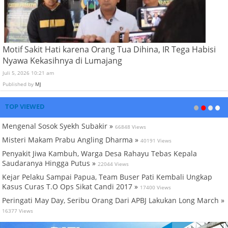
Motif Sakit Hati karena Orang Tua Dihina, IR Tega Habisi
Nyawa Kekasihnya di Lumajang
Juli 5, 2026 10:21 am
Published by
MJ
TOP VIEWED
Mengenal Sosok Syekh Subakir »
66848 Views
Misteri Makam Prabu Angling Dharma »
40191 Views
Penyakit Jiwa Kambuh, Warga Desa Rahayu Tebas Kepala
Saudaranya Hingga Putus »
22044 Views
Kejar Pelaku Sampai Papua, Team Buser Pati Kembali Ungkap
Kasus Curas T.O Ops Sikat Candi 2017 »
17400 Views
Peringati May Day, Seribu Orang Dari APBJ Lakukan Long March »
16377 Views