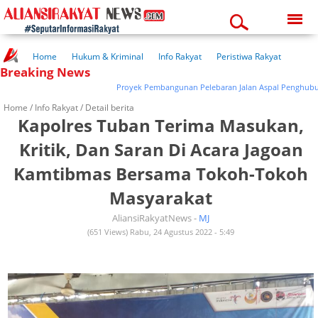
Sunday, 09-08-2026
03:31:06 pm
Home
Hukum & Kriminal
Info Rakyat
Peristiwa Rakyat
Breaking News
Kuliner Rakyat
Wisata Rakyat
Opini Rakyat
Pemerintahan
Pendidikan
Kesehatan
Proyek Pembangunan Pelebaran Jalan Aspal Penghubung Di D
Home /
Info Rakyat
/ Detail berita
Kapolres Tuban Terima Masukan,
Kritik, Dan Saran Di Acara Jagoan
Kamtibmas Bersama Tokoh-Tokoh
Masyarakat
AliansiRakyatNews -
MJ
(651 Views) Rabu, 24 Agustus 2022 - 5:49