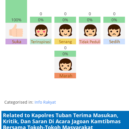
0
0
0
0
100%
0%
0%
0%
0%
0
0%
Categorised in:
Info Rakyat
Related to Kapolres Tuban Terima Masukan,
Kritik, Dan Saran Di Acara Jagoan Kamtibmas
Bersama Tokoh-Tokoh Masyarakat