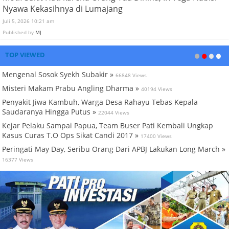
Nyawa Kekasihnya di Lumajang
Juli 5, 2026 10:21 am
Published by
MJ
TOP VIEWED
Mengenal Sosok Syekh Subakir »
66848 Views
Misteri Makam Prabu Angling Dharma »
40194 Views
Penyakit Jiwa Kambuh, Warga Desa Rahayu Tebas Kepala
Saudaranya Hingga Putus »
22044 Views
Kejar Pelaku Sampai Papua, Team Buser Pati Kembali Ungkap
Kasus Curas T.O Ops Sikat Candi 2017 »
17400 Views
Peringati May Day, Seribu Orang Dari APBJ Lakukan Long March »
16377 Views