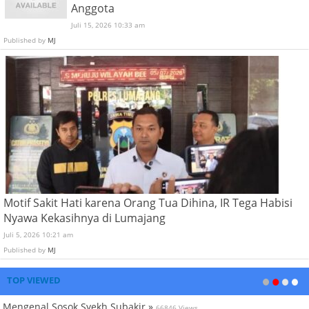
Anggota
Juli 15, 2026 10:33 am
Published by
MJ
Motif Sakit Hati karena Orang Tua Dihina, IR Tega Habisi
Nyawa Kekasihnya di Lumajang
Juli 5, 2026 10:21 am
Published by
MJ
TOP VIEWED
Mengenal Sosok Syekh Subakir »
66846 Views