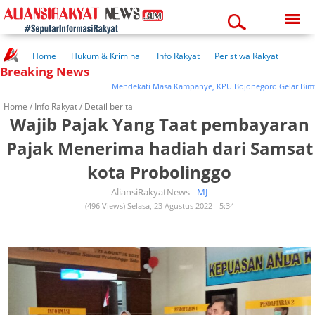
Saturday, 08-08-2026
06:34:25 am
Home
Hukum & Kriminal
Info Rakyat
Peristiwa Rakyat
Breaking News
Kuliner Rakyat
Wisata Rakyat
Opini Rakyat
Pemerintahan
Pendidikan
Kesehatan
Mendekati Masa Kampanye, KPU Bojonegoro Gelar Bimtek
Home /
Info Rakyat
/ Detail berita
Wajib Pajak Yang Taat pembayaran
Pajak Menerima hadiah dari Samsat
kota Probolinggo
AliansiRakyatNews -
MJ
(496 Views) Selasa, 23 Agustus 2022 - 5:34