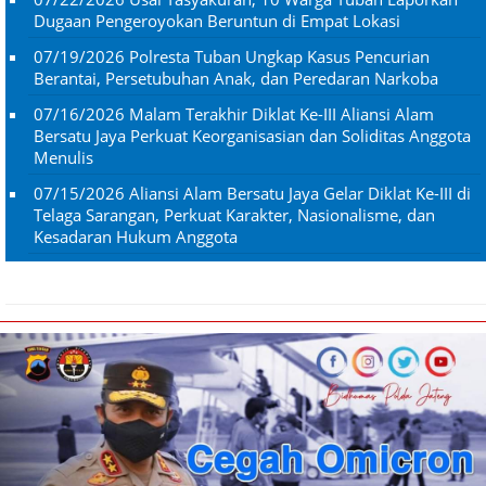
Dugaan Pengeroyokan Beruntun di Empat Lokasi
07/19/2026
Polresta Tuban Ungkap Kasus Pencurian
Berantai, Persetubuhan Anak, dan Peredaran Narkoba
07/16/2026
Malam Terakhir Diklat Ke-III Aliansi Alam
Bersatu Jaya Perkuat Keorganisasian dan Soliditas Anggota
Menulis
07/15/2026
Aliansi Alam Bersatu Jaya Gelar Diklat Ke-III di
Telaga Sarangan, Perkuat Karakter, Nasionalisme, dan
Kesadaran Hukum Anggota