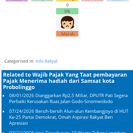
0
0%
Categorised in:
Info Rakyat
Related to Wajib Pajak Yang Taat pembayaran
Pajak Menerima hadiah dari Samsat kota
Probolinggo
08/01/2026
Dianggarkan Rp2,5 Miliar, DPUTR Pati Segera
Perbaiki Kerusakan Ruas Jalan Godo-Sinomwidodo
07/24/2026
Bersih-bersih Alun-alun Kembangjoyo di HUT
Ke-25 Partai Demokrat, Omah Aspirasi Rakyat Beri
Apresiasi
07/22/2026
Usai Tasyakuran, 10 Warga Tuban Laporkan