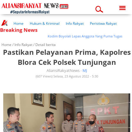
Thursday, 06-08-2026
06:24:21 pm
Home
Hukum & Kriminal
Info Rakyat
Peristiwa Rakyat
Breaking News
Kuliner Rakyat
Wisata Rakyat
Opini Rakyat
Pemerintahan
Pendidikan
Kesehatan
Kodim Boyolali Lepas Anggota Yang Purna Tugas
Home /
Info Rakyat
/ Detail berita
Pastikan Pelayanan Prima, Kapolres
Blora Cek Polsek Tunjungan
AliansiRakyatNews -
MJ
(607 Views) Selasa, 23 Agustus 2022 - 5:30