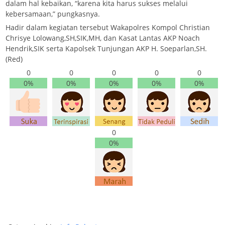
dalam hal kebaikan, “karena kita harus sukses melalui
kebersamaan,” pungkasnya.
Hadir dalam kegiatan tersebut Wakapolres Kompol Christian
Chrisye Lolowang,SH,SIK,MH, dan Kasat Lantas AKP Noach
Hendrik,SIK serta Kapolsek Tunjungan AKP H. Soeparlan,SH.
(Red)
0
0
0
0
0
0%
0%
0%
0%
0%
0
0%