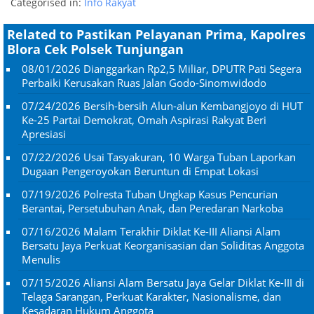
Categorised in:
Info Rakyat
Related to Pastikan Pelayanan Prima, Kapolres
Blora Cek Polsek Tunjungan
08/01/2026
Dianggarkan Rp2,5 Miliar, DPUTR Pati Segera
Perbaiki Kerusakan Ruas Jalan Godo-Sinomwidodo
07/24/2026
Bersih-bersih Alun-alun Kembangjoyo di HUT
Ke-25 Partai Demokrat, Omah Aspirasi Rakyat Beri
Apresiasi
07/22/2026
Usai Tasyakuran, 10 Warga Tuban Laporkan
Dugaan Pengeroyokan Beruntun di Empat Lokasi
07/19/2026
Polresta Tuban Ungkap Kasus Pencurian
Berantai, Persetubuhan Anak, dan Peredaran Narkoba
07/16/2026
Malam Terakhir Diklat Ke-III Aliansi Alam
Bersatu Jaya Perkuat Keorganisasian dan Soliditas Anggota
Menulis
07/15/2026
Aliansi Alam Bersatu Jaya Gelar Diklat Ke-III di
Telaga Sarangan, Perkuat Karakter, Nasionalisme, dan
Kesadaran Hukum Anggota