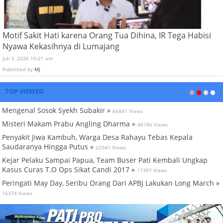
Motif Sakit Hati karena Orang Tua Dihina, IR Tega Habisi
Nyawa Kekasihnya di Lumajang
Juli 5, 2026 10:21 am
Published by
MJ
TOP VIEWED
Mengenal Sosok Syekh Subakir »
66841 Views
Misteri Makam Prabu Angling Dharma »
40186 Views
Penyakit Jiwa Kambuh, Warga Desa Rahayu Tebas Kepala
Saudaranya Hingga Putus »
22041 Views
Kejar Pelaku Sampai Papua, Team Buser Pati Kembali Ungkap
Kasus Curas T.O Ops Sikat Candi 2017 »
17397 Views
Peringati May Day, Seribu Orang Dari APBJ Lakukan Long March »
16374 Views