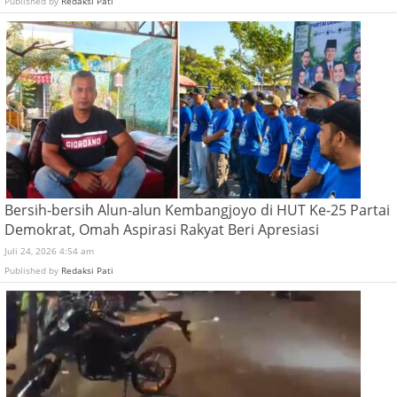
Published by
Redaksi Pati
Bersih-bersih Alun-alun Kembangjoyo di HUT Ke-25 Partai
Demokrat, Omah Aspirasi Rakyat Beri Apresiasi
Juli 24, 2026 4:54 am
Published by
Redaksi Pati